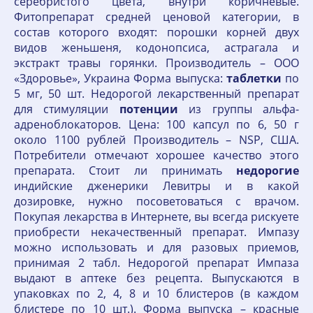
серебристого цвета, внутри коричневые.
Фитопрепарат средней ценовой категории, в
состав которого входят: порошки корней двух
видов женьшеня, кодонопсиса, астрагала и
экстракт травы горянки. Производитель – ООО
«Здоровье», Украина Форма выпуска:
таблетки
по
5 мг, 50 шт. Недорогой лекарственный препарат
для стимуляции
потенции
из группы альфа-
адреноблокаторов. Цена: 100 капсул по 6, 50 г
около 1100 рублей Производитель – NSP, США.
Потребители отмечают хорошее качество этого
препарата. Стоит ли принимать
недорогие
индийские дженерики Левитры и в какой
дозировке, нужно посоветоваться с врачом.
Покупая лекарства в Интернете, вы всегда рискуете
приобрести некачественный препарат. Импазу
можно использовать и для разовых приемов,
принимая 2 табл. Недорогой препарат Импаза
выдают в аптеке без рецепта. Выпускаются в
упаковках по 2, 4, 8 и 10 блистеров (в каждом
блистере по 10 шт.). Форма выпуска – красные