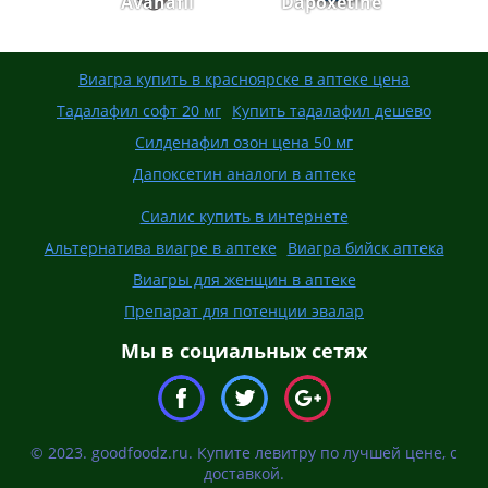
Avanafil
Dapoxetine
Виагра купить в красноярске в аптеке цена
Тадалафил софт 20 мг
Купить тадалафил дешево
Силденафил озон цена 50 мг
Дапоксетин аналоги в аптеке
Сиалис купить в интернете
Альтернатива виагре в аптеке
Виагра бийск аптека
Виагры для женщин в аптеке
Препарат для потенции эвалар
Мы в социальных сетях
© 2023. goodfoodz.ru. Купите левитру по лучшей цене, с
доставкой.