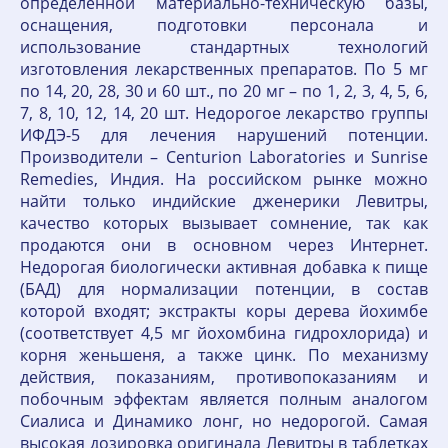
определенной материально-техническую базы,
оснащения, подготовки персонала и
использование стандартных технологий
изготовления лекарственных препаратов. По 5 мг
по 14, 20, 28, 30 и 60 шт., по 20 мг – по 1, 2, 3, 4, 5, 6,
7, 8, 10, 12, 14, 20 шт. Недорогое лекарство группы
ИФДЭ-5 для лечения нарушений потенции.
Производители – Centurion Laboratories и Sunrise
Remedies, Индия. На российском рынке можно
найти только индийские дженерики Левитры,
качество которых вызывает сомнение, так как
продаются они в основном через Интернет.
Недорогая биологически активная добавка к пище
(БАД) для нормализации потенции, в состав
которой входят; экстракты коры дерева йохимбе
(соответствует 4,5 мг йохомбина гидрохлорида) и
корня женьшеня, а также цинк. По механизму
действия, показаниям, противопоказаниям и
побочным эффектам является полным аналогом
Сиалиса и Динамико лонг, но недорогой. Самая
высокая дозировка оригинала Левитры в таблетках