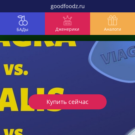
goodfoodz.ru
Дженерики
Аналоги
БАДы
Купить сейчас