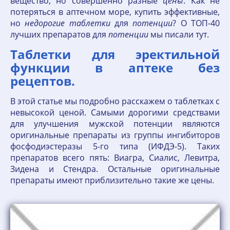
вещество, но совершенно разные
цены
. Как не
потеряться в аптечном море, купить эффективные,
но
недорогие
таблетки
для
потенции
? О ТОП-40
лучших препаратов для
потенции
мы писали тут.
Таблетки для эректильной
функции в аптеке без
рецептов.
В этой статье мы подробно расскажем о таблетках с
невысокой ценой. Самыми дорогими средствами
для улучшения мужской потенции являются
оригинальные препараты из группы ингибиторов
фосфодиэстеразы 5-го типа (ИФДЭ-5). Таких
препаратов всего пять: Виагра, Сиалис, Левитра,
Зидена и Стендра. Остальные оригинальные
препараты имеют приблизительно такие же цены.