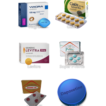
Viagra
Cialis
Levitra
Super P-force