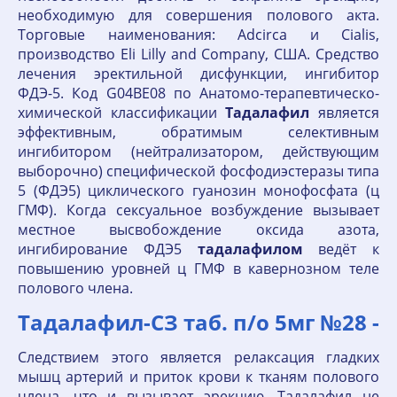
необходимую для совершения полового акта.
Торговые наименования: Adcirca и Cialis,
производство Eli Lilly and Company, США. Средство
лечения эректильной дисфункции, ингибитор
ФДЭ-5. Код G04BE08 по Анатомо-терапевтическо-
химической классификации
Тадалафил
является
эффективным, обратимым селективным
ингибитором (нейтрализатором, действующим
выборочно) специфической фосфодиэстеразы типа
5 (ФДЭ5) циклического гуанозин монофосфата (ц
ГМФ). Когда сексуальное возбуждение вызывает
местное высвобождение оксида азота,
ингибирование ФДЭ5
тадалафилом
ведёт к
повышению уровней ц ГМФ в кавернозном теле
полового члена.
Тадалафил-СЗ таб. п/о 5мг №28 -
Следствием этого является релаксация гладких
мышц артерий и приток крови к тканям полового
члена, что и вызывает эрекцию. Тадалафил не