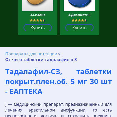
3.Сиалис
4.Дапоксетин
Купить
Купить
Препараты для потенции
От чего таблетки тадалафил ц 3
Тадалафил-СЗ, таблетки
покрыт.плен.об. 5 мг 30 шт
- ЕАПТЕКА
) — медицинский препарат, предназначенный для
лечения эректильной дисфункции, то есть
неспособности достичь и сохранить эрекцию,