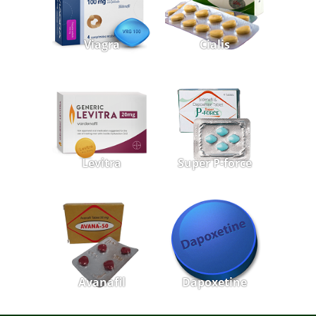
Viagra
Cialis
Levitra
Super P-force
Avanafil
Dapoxetine