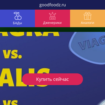
goodfoodz.ru
Дженерики
Аналоги
БАДы
Купить сейчас