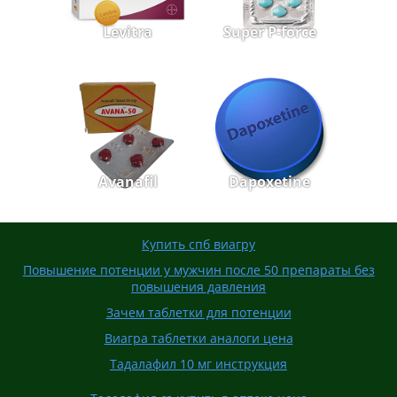
Levitra
Super P-force
Avanafil
Dapoxetine
Купить спб виагру
Повышение потенции у мужчин после 50 препараты без
повышения давления
Зачем таблетки для потенции
Виагра таблетки аналоги цена
Тадалафил 10 мг инструкция