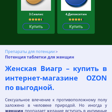
3.Сиалис
4.Дапоксетин
Купить
Купить
Препараты для потенции
Потенция таблетки для женщин
Женская Виагр – купить в
интернет-магазине OZON
по выгодной.
Сексуальное влечение к противоположному полу
заложено в человеке природой. Но иногда у
женщин
пропадает желание вступать в интимные