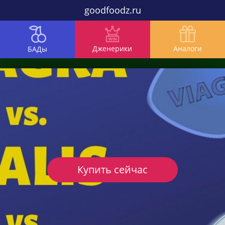
goodfoodz.ru
Дженерики
Аналоги
БАДы
Купить сейчас