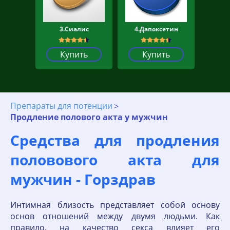
3.Сиалис
4.Дапоксетин
Купить
Купить
Препараты для потенции
Продление полового акта у мужчин
Средства для продления
половового акта для
мужчин - Горздрав
Интимная близость представляет собой основу
основ отношений между двумя людьми. Как
правило, на качество секса влияет его