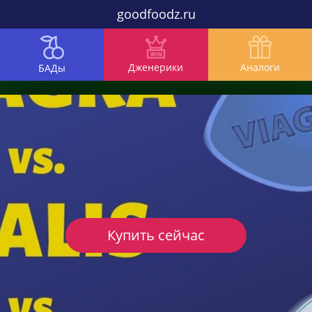
goodfoodz.ru
Дженерики
Аналоги
БАДы
Купить сейчас