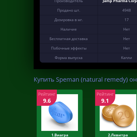
Производитель
Jamp Pharma Corp
Продано шт.
4948
Дозировка в мг.
17
Наличие
Нет
Бесплатная доставка
Нет
Побочные эффекты
Нет
Форма выпуска
Капли
Купить Speman (natural remedy) он
Рейтинг
Рейтинг
9.6
9.1
1.Виагра
2.Левитра