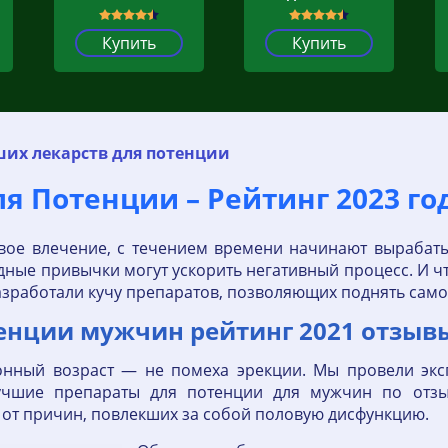
Купить
Купить
ших лекарств для потенции
 Потенции – Рейтинг 2023 год
вое влечение, с течением времени начинают вырабаты
едные привычки могут ускорить негативный процесс. И чт
зработали кучу препаратов, позволяющих поднять сам
тенции мужчин рейтинг 2021 отзыв
клонный возраст — не помеха эрекции. Мы провели эк
учшие препараты для потенции для мужчин по отзы
 от причин, повлекших за собой половую дисфункцию.