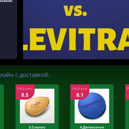
oration
лайн с доставкой:
Рейтинг
Рейтинг
8.5
8.1
3.Сиалис
4.Дапоксетин