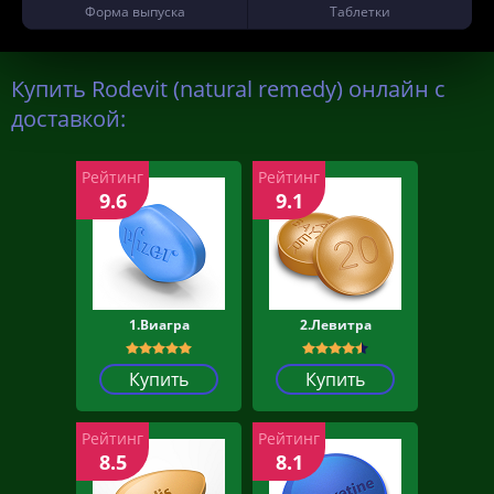
Форма выпуска
Таблетки
Купить Rodevit (natural remedy) онлайн с
доставкой:
Рейтинг
Рейтинг
9.6
9.1
1.Виагра
2.Левитра
Купить
Купить
Рейтинг
Рейтинг
8.5
8.1