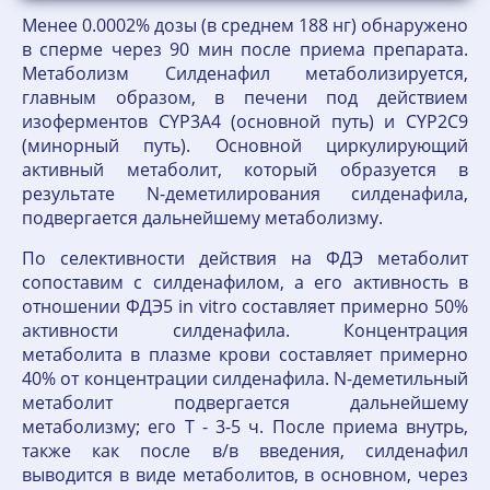
Менее 0.0002% дозы (в среднем 188 нг) обнаружено
в сперме через 90 мин после приема препарата.
Метаболизм Силденафил метаболизируется,
главным образом, в печени под действием
изоферментов CYP3A4 (основной путь) и CYP2C9
(минорный путь). Основной циркулирующий
активный метаболит, который образуется в
результате N-деметилирования силденафила,
подвергается дальнейшему метаболизму.
По селективности действия на ФДЭ метаболит
сопоставим с силденафилом, а его активность в
отношении ФДЭ5 in vitro составляет примерно 50%
активности силденафила. Концентрация
метаболита в плазме крови составляет примерно
40% от концентрации силденафила. N-деметильный
метаболит подвергается дальнейшему
метаболизму; его T - 3-5 ч. После приема внутрь,
также как после в/в введения, силденафил
выводится в виде метаболитов, в основном, через