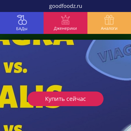
goodfoodz.ru
Дженерики
Аналоги
БАДы
Купить сейчас