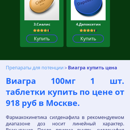
3.Сиалис
4.Дапоксетин
Купить
Купить
Препараты для потенции
Виагра купить цена
Виагра 100мг 1 шт.
таблетки купить по цене от
918 руб в Москве.
Фармакокинетика силденафила в рекомендуемом
диапазоне доз носит линейный характер.