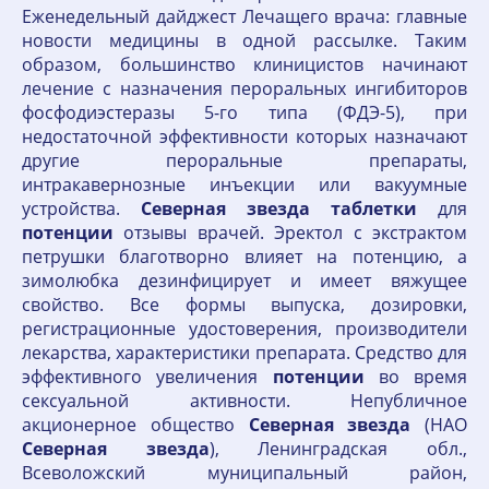
Еженедельный дайджест Лечащего врача: главные
новости медицины в одной рассылке. Таким
образом, большинство клиницистов начинают
лечение с назначения пероральных ингибиторов
фосфодиэстеразы 5-го типа (ФДЭ-5), при
недостаточной эффективности которых назначают
другие пероральные препараты,
интракавернозные инъекции или вакуумные
устройства.
Северная
звезда
таблетки
для
потенции
отзывы врачей. Эректол с экстрактом
петрушки благотворно влияет на потенцию, а
зимолюбка дезинфицирует и имеет вяжущее
свойство. Все формы выпуска, дозировки,
регистрационные удостоверения, производители
лекарства, характеристики препарата. Средство для
эффективного увеличения
потенции
во время
сексуальной активности. Непубличное
акционерное общество
Северная
звезда
(НАО
Северная
звезда
), Ленинградская обл.,
Всеволожский муниципальный район,