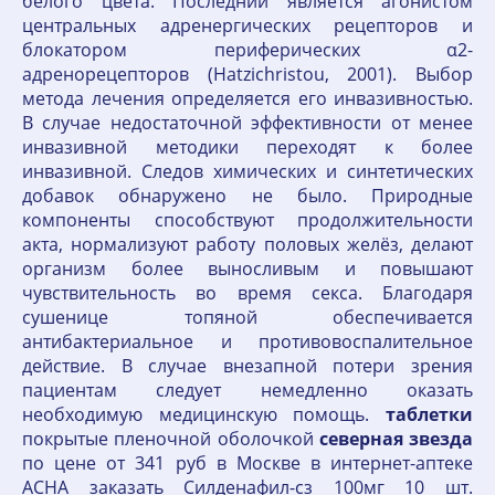
белого цвета. Последний является агонистом
центральных адренергических рецепторов и
блокатором периферических α2-
адренорецепторов (Hatzichristou, 2001). Выбор
метода лечения определяется его инвазивностью.
В случае недостаточной эффективности от менее
инвазивной методики переходят к более
инвазивной. Следов химических и синтетических
добавок обнаружено не было. Природные
компоненты способствуют продолжительности
акта, нормализуют работу половых желёз, делают
организм более выносливым и повышают
чувствительность во время секса. Благодаря
сушенице топяной обеспечивается
антибактериальное и противовоспалительное
действие. В случае внезапной потери зрения
пациентам следует немедленно оказать
необходимую медицинскую помощь.
таблетки
покрытые пленочной оболочкой
северная
звезда
по цене от 341 руб в Москве в интернет-аптеке
АСНА заказать Силденафил-сз 100мг 10 шт.