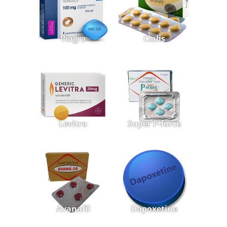
Viagra
Cialis
Levitra
Super P-force
Avanafil
Dapoxetine