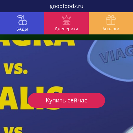
goodfoodz.ru
Дженерики
Аналоги
БАДы
Купить сейчас