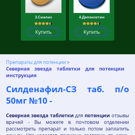
3.Сиалис
4.Дапоксетин
Купить
Купить
Препараты для потенции
Северная звезда таблетки для потенции
инструкция
Силденафил-СЗ таб. п/о
50мг №10 -
Северная
звезда
таблетки
для
потенции
отзывы
врачей - Вы можете в почтовом отделении
рассмотреть препарат и только потом заплатить