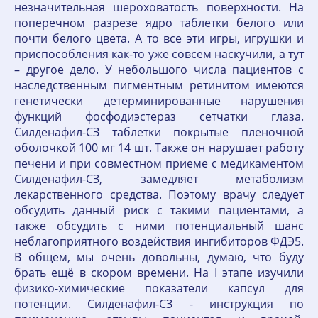
незначительная шероховатость поверхности. На
поперечном разрезе ядро таблетки белого или
почти белого цвета. А то все эти игры, игрушки и
приспособления как-то уже совсем наскучили, а тут
– другое дело. У небольшого числа пациентов с
наследственным пигментным ретинитом имеются
генетически детерминированные нарушения
функций фосфодиэстераз сетчатки глаза.
Силденафил-СЗ таблетки покрытые пленочной
оболочкой 100 мг 14 шт. Также он нарушает работу
печени и при совместном приеме с медикаментом
Силденафил-СЗ, замедляет метаболизм
лекарственного средства. Поэтому врачу следует
обсудить данный риск с такими пациентами, а
также обсудить с ними потенциальный шанс
неблагоприятного воздействия ингибиторов ФДЭ5.
В общем, мы очень довольны, думаю, что буду
брать ещё в скором времени. На I этапе изучили
физико-химические показатели капсул для
потенции. Силденафил-СЗ - инструкция по