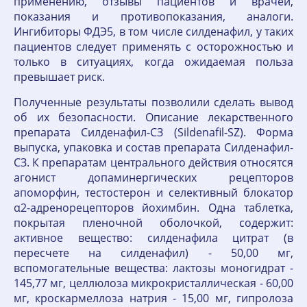
применению, отзывы пациентов и врачей,
показания и противопоказания, аналоги.
Ингибиторы ФДЭ5, в том числе силденафил, у таких
пациентов следует применять с осторожностью и
только в ситуациях, когда ожидаемая польза
превышает риск.
Полученные результаты позволили сделать вывод
об их безопасности. Описание лекарственного
препарата Силденафил-СЗ (Sildenafil-SZ). Форма
выпуска, упаковка и состав препарата Силденафил-
СЗ. К препаратам центрального действия относятся
агонист допаминергических рецепторов
апоморфин, тестостерон и селективный блокатор
α2-адренорецепторов йохимбин. Одна таблетка,
покрытая пленочной оболочкой, содержит:
активное вещество: силденафила цитрат (в
пересчете на силденафил) - 50,00 мг,
вспомогательные вещества: лактозы моногидрат -
145,77 мг, целлюлоза микрокристаллическая - 60,00
мг, кроскармеллоза натрия - 15,00 мг, гипролоза