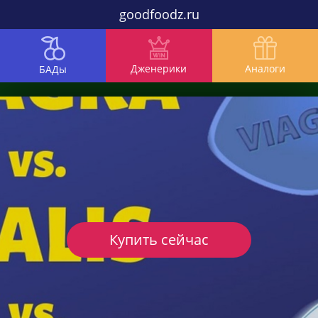
goodfoodz.ru
Дженерики
Аналоги
БАДы
Купить сейчас