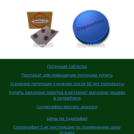
Avanafil
Dapoxetine
Потенция таблетки
Препарат для повышения потенции купить
Усиление потенции у мужчин после 60 лет препараты
Купить дженерик левитра в интернет магазине дешево
в петербурге
Силденафил вертекс аналоги
Цены на тадалафил
Силденафил 5 мг инструкция по применению цена
отзывы