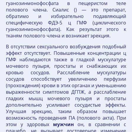
гуанозинмонофосфата в пещеристом теле
полового члена. Сиалис () — это препарат,
обратимо и избирательно подавляющий
специфическую ФДЭ-5 ц ГМФ (циклического
гуанозинмонофосфата). Как результат этого к
тканям полового члена и возникает эрекция.
В отсутствии сексуального возбуждения подобный
эффект отсутствует. Повышенные концентрации ц
ГМФ наблюдаются также в гладкой мускулатуре
мочевого пузыря, простаты и снабжающих их
кровью сосудов. Расслабление мускулатуры
сосудов способствует увеличению перфузии
(прохождения) крови в этих органах и уменьшению
выраженности симптомов ДГПЖ, а расслабление
гладких мышц мочевого пузыря и простаты
дополнительно усиливает сосудистые эффекты.
Улучшая эрекцию, таким образом повышает
возможность проведения ПА (полового акта). При
этом у здоровых
мужчин
он, в сравнении с
плацебо, не вызывает достоверное изменение