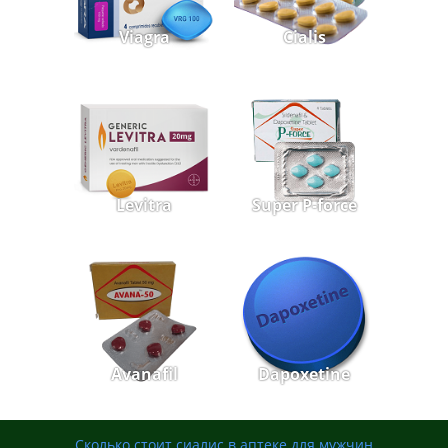
Viagra
Cialis
Levitra
Super P-force
Avanafil
Dapoxetine
Сколько стоит сиалис в аптеке для мужчин