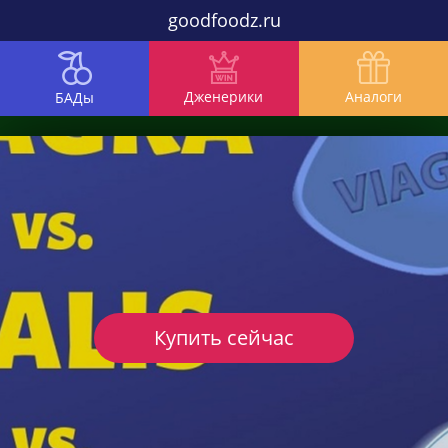
goodfoodz.ru
Дженерики
Аналоги
БАДы
Купить сейчас