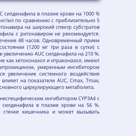
UC силденафила в плазме крови на 1000 %
0 нг/мл по сравнению с приблизительно 5
итонавира на широкий спектр субстратов
фила с ритонавиром не рекомендуется.
течение 48 часов. Одновременный прием
стоянии (1200 мг три раза в сутки) с
же увеличению AUC силденафила на 210 %.
ие как кетоконазол и итраконазол, имеют
эритромицином, умеренным ингибитором
ся увеличение системного воздействия
е влияет на показатели AUC, Cmax, Tmax,
основного циркулирующего метаболита.
 неспецифическим ингибитором CYP3A4 с
 силденафила в плазме крови на 56 %.
в стенке кишечника и может вызывать