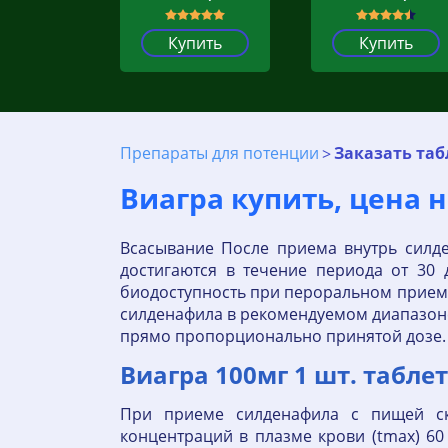
Купить
Купить
Препараты для потенции
Заказать таб
Виагра купить, цена на
Всасывание После приема внутрь силд
достигаются в течение периода от 30
биодоступность при пероральном приеме 
силденафила в рекомендуемом диапазоне
прямо пропорционально принятой дозе.
Виагра 100мг 1 шт. таблет
При приеме силденафила с пищей ск
концентраций в плазме крови (tmax) 6