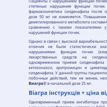
Пациенты с нарушением функции почек
степенью нарушения функции почек 
фармакокинетика силденафила после 
дозе 50 мг не изменяется. Повышение
деметилированного метаболита составило
сравнению с такими показателями у
нарушений функции почек.
Однако в связи с высокой вариабельнос
отличия не были статистически зн
нарушениями функции почек (кли
лекарственных средств на силде
одновременном приеме силденафила 
кетоконазол, эритромицин и циметид
силденафила. У данной группы пациент
побочных действий, тем не менее, не
Виагра
® в начальной дозе 25 мг.
Віагра інструкція + ціна в
Одновременный прием ингибитора про