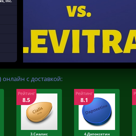
s, Inc.
 онлайн с доставкой:
Рейтинг
Рейтинг
8.5
8.1
3.Сиалис
4.Дапоксетин