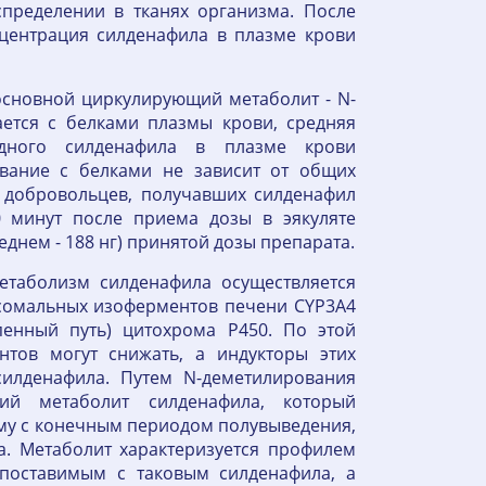
спределении в тканях организма. После
центрация силденафила в плазме крови
 основной циркулирующий метаболит - N-
ается с белками плазмы крови, средняя
одного силденафила в плазме крови
ывание с белками не зависит от общих
 добровольцев, получавших силденафил
0 минут после приема дозы в эякуляте
еднем - 188 нг) принятой дозы препарата.
етаболизм силденафила осуществляется
сомальных изоферментов печени CYP3A4
пенный путь) цитохрома P450. По этой
тов могут снижать, а индукторы этих
илденафила. Путем N-деметилирования
ий метаболит силденафила, который
му с конечным периодом полувыведения,
. Метаболит характеризуется профилем
опоставимым с таковым силденафила, а