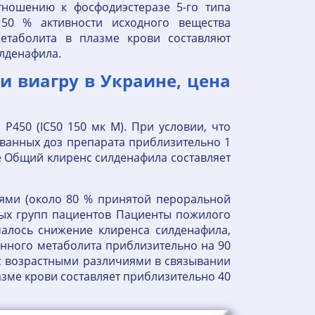
отношению к фосфодиэстеразе 5-го типа
 50 % активности исходного вещества
етаболита в плазме крови составляют
лденафила.
ки виагру в Украине, цена
P450 (IC50 150 мк М). При условии, что
ванных доз препарата приблизительно 1
е Общий клиренс силденафила составляет
ями (около 80 % принятой пероральной
бых групп пациентов Пациенты пожилого
чалось снижение клиренса силденафила,
нного метаболита приблизительно на 90
 с возрастными различиями в связывании
зме крови составляет приблизительно 40