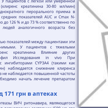
 У пациентов с легкой или умеренной
(клиренс креатинина 30-80 мл/мин)
однократного перорального приема в
 средних показателей AUC и Cmax N-
 до 126 % и до 73 % соответственно по
 людей аналогичного возраста без
тью показателей между пациентами эти
ачимыми. У пациентов с тяжелыми
ренс креатинина Влияние других
нафил Исследования in vivo При
с ингибиторами CYP3A4 (такими как
ин) наблюдается снижение клиренса
ов не наблюдается повышенной частоты
обходимо начать лечение препаратом
ід 171 грн в аптеках
теазы ВИЧ ритонавира, являющегося