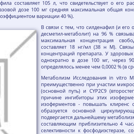
фила составляет 105 л, что свидетельствует о его ра
азовой дозе 100 мг средняя максимальная общая кон
 коэффициентом вариации 40 %).
В связи с тем, что силденафил (и его
десметил-метаболит) на 96 % связыв
максимальная концентрация своб
составляет 18 нг/мл (38 н М). Связ
концентраций препарата. У здоровых
однократно в дозе 100 мг, через 9
определялось менее чем 0,0002 % (в ср
Метаболизм Исследования in vitro М
преимущественно при участии микро
(основной путь) и CYP2C9 (второсте
причине ингибиторы этих изофермен
изоферментов - повышать клиренс с
образуется основной циркулирующ
подвергается дальнейшему метаболиз
составляющим приблизительно 4 часа
селективности к фосфодиэстеразе, с