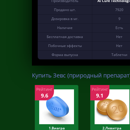
Производитель
Ai Cure Technologie
Продано шт.
7920
Дозировка в мг.
9
Наличие
Есть
Бесплатная доставка
Нет
Побочные эффекты
Нет
Форма выпуска
Таблетки
Купить Зевс (природный препарат)
Рейтинг
Рейтинг
9.6
9.1
1.Виагра
2.Левитра