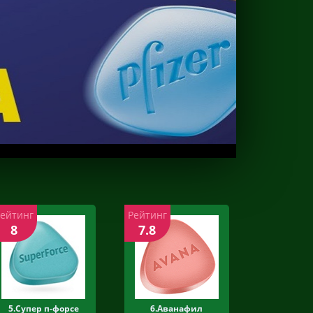
Рейтинг
Рейтинг
8
7.8
5.Супер п-форсе
6.Аванафил