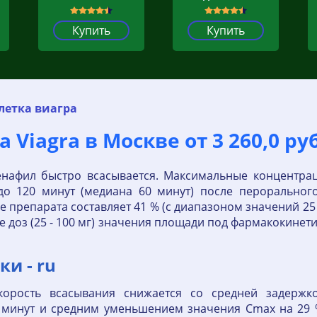
Купить
Купить
летка виагра
 Viagra в Москве от 3 260,0 ру
енафил быстро всасывается. Максимальные концентрац
 до 120 минут (медиана 60 минут) после пероральног
препарата составляет 41 % (с диапазоном значений 25
 доз (25 - 100 мг) значения площади под фармакокинет
ки - ru
орость всасывания снижается со средней задержк
0 минут и средним уменьшением значения Cmax на 29