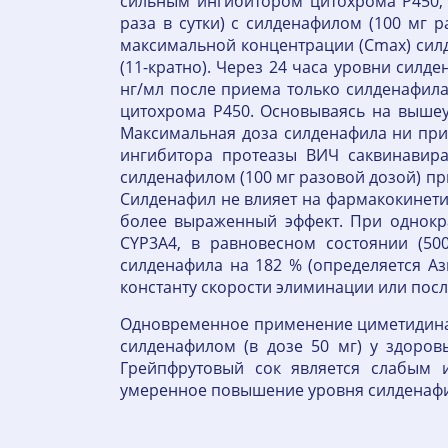
сильным ингибитором цитохрома P450, 
раза в сутки) с силденафилом (100 мг 
максимальной концентрации (Cmax) силде
(11-кратно). Через 24 часа уровни силд
нг/мл после приема только силденафила
цитохрома P450. Основываясь на выше
Максимальная доза силденафила ни при
ингибитора протеазы ВИЧ саквинавира
силденафилом (100 мг разовой дозой) пр
Силденафил не влияет на фармакокинетик
более выраженный эффект. При однокр
CYP3A4, в равновесном состоянии (50
силденафила на 182 % (определяется Ази
константу скорости элиминации или пос
Одновременное применение циметидина 
силденафилом (в дозе 50 мг) у здоро
Грейпфрутовый сок является слабым 
умеренное повышение уровня силденафи