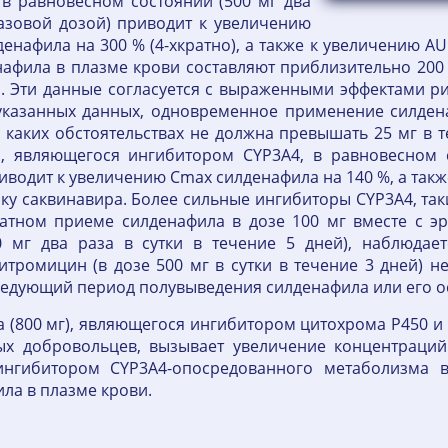
в равновесном состоянии (500 мг два
разовой дозой) приводит к увеличению
нафила на 300 % (4-хкратно), а также к увеличению A
енафила в плазме крови составляют приблизительно 20
. Эти данные согласуется с выраженными эффектами р
указанных данных, одновременное применение силдена
 каких обстоятельствах не должна превышать 25 мг в 
, являющегося ингибитором CYP3A4, в равновесном со
иводит к увеличению Cmax силденафила на 140 %, а так
у саквинавира. Более сильные ингибиторы CYP3A4, так
атном приеме силденафила в дозе 100 мг вместе с 
0 мг два раза в сутки в течение 5 дней), наблюдает
тромицин (в дозе 500 мг в сутки в течение 3 дней) н
ледующий период полувыведения силденафила или его 
(800 мг), являющегося ингибитором цитохрома P450 и
вых добровольцев, вызывает увеличение концентраций
ингибитором CYP3A4-опосредованного метаболизма 
ла в плазме крови.