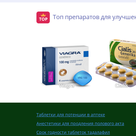
Топ препаратов для улучш
Viagra
Cialis
Таблетки для потенции в аптеке
Анестетики для продления полового акта
Срок годности таблеток тадалафил