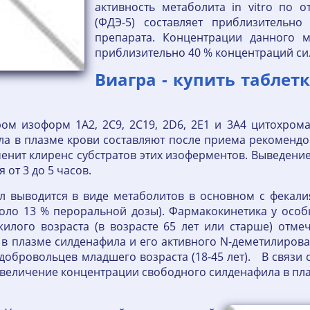
активность метаболита in vitro по 
(ФДЭ-5) составляет приблизительно
препарата. Концентрации данного м
приблизительно 40 % концентраций си
Виагра - купить таблет
м изоформ 1A2, 2C9, 2C19, 2D6, 2E1 и 3A4 цитохрома 
а в плазме крови составляют после приема рекомендо
менит клиренс субстратов этих изоферментов. Выведени
 от 3 до 5 часов.
л выводится в виде метаболитов в основном с фекали
коло 13 % пероральной дозы). Фармакокинетика у осо
илого возраста (в возрасте 65 лет или старше) отме
в плазме силденафила и его активного N-деметилирова
добровольцев младшего возраста (18-45 лет). В связи
увеличение концентрации свободного силденафила в пла