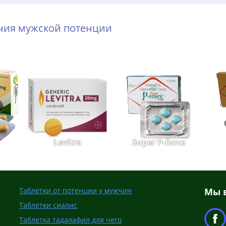
ения мужской потенции
Levitra
Super P-force
Таблетки от потенции у мужчин
Мы в
Таблетки сиалис
Таблетка тадалафил для чего