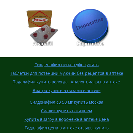
Avanafil
Dapoxetine
Силденафил цена в уфе купить
Таблетки для потенции мужчин без рецептов в аптеке
Тадалафил купить вологда
Аналог виагры в аптеке
Виагра купить в рязани в аптеке
Силденафил с3 50 мг купить москва
Сиалис купить в нижнем
Купить виагру в воронеже в аптеке цена
Тадалафил цена в аптеке отзывы купить