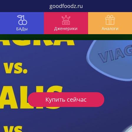
goodfoodz.ru
Дженерики
Аналоги
БАДы
Купить сейчас