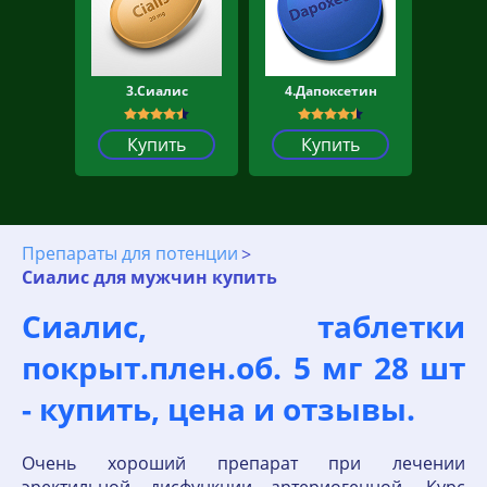
3.Сиалис
4.Дапоксетин
Купить
Купить
Препараты для потенции
Сиалис для мужчин купить
Сиалис, таблетки
покрыт.плен.об. 5 мг 28 шт
- купить, цена и отзывы.
Очень хороший препарат при лечении