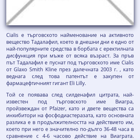
Cialis е търговското найменование на активното
вещество Тадалафил, което в днешни дни е едно от
най-популярните средства в борбата с еректилната
дисфункция при мъже от всяка възраст. За пръв
път Тадалафил е пуснат под търговското име Cialis
от Glaxo Smith Kline през далечната 2003 г. , като
веднага след това патентът е закупен от
фармацефтичният гигант Eli Lilly.
Той се появава след силденафил цитрата, най-
известен под търговското име Виагра,
пройзвеждан от Pfaizer, като и двете вещества са
инхибитори на фосфодиастеразата, като основната
разлика е в продължителността на действието им,
което при него е значително по-дълго 36-48 часа в
сравнение с 4-6 часово действие на Виаграта.