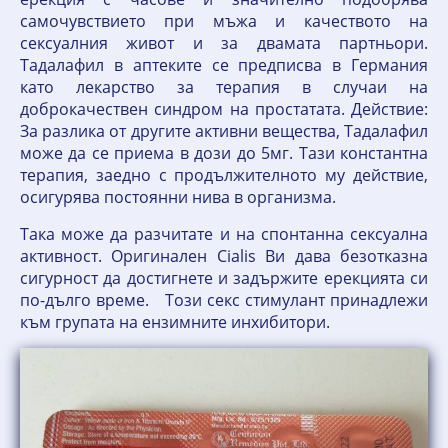
самочувствието при мъжа и качеството на
сексуалния живот и за двамата партньори.
Тадалафил в аптеките се предписва в Германия
като лекарство за терапия в случаи на
доброкачествен синдром на простатата. Действие:
За разлика от другите активни вещества, Тадалафил
може да се приема в дози до 5мг. Тази константна
терапия, заедно с продължителното му действие,
осигурява постоянни нива в организма.
Така може да разчитате и на спонтанна сексуална
активност. Оригинален Cialis Ви дава безотказна
сигурност да достигнете и задържите ерекцията си
по-дълго време. Този секс стимулант принадлежи
към групата на ензимните инхибитори.