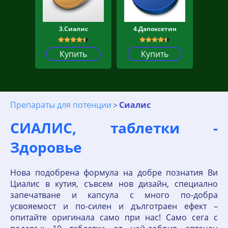
3.Сиалис
4.Дапоксетин
Купить
Купить
Препараты для потенции
Сиалис
СИАЛИС, таблетки -
Здоровье
Нова подобрена формула на добре познатия Ви
Циалис в кутия, съвсем нов дизайн, специално
запечатване и капсула с много по-добра
усвояемост и по-силен и дълготраен ефект –
опитайте оригинала само при нас! Само сега с