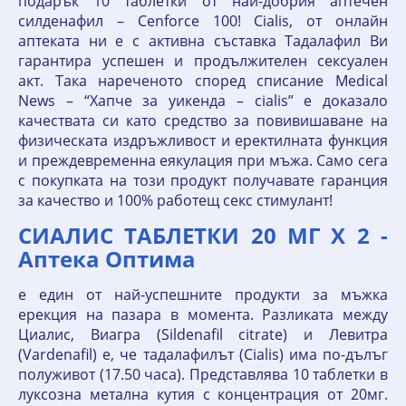
подарък 10 таблетки от най-добрия аптечен
силденафил – Cenforce 100! Cialis, от онлайн
аптеката ни е с активна съставка Тадалафил Ви
гарантира успешен и продължителен сексуален
акт. Така нареченото според списание Medical
News – “Хапче за уикенда – cialis” е доказало
качествата си като средство за повивишаване на
физическата издръжливост и еректилната функция
и преждевременна еякулация при мъжа. Само сега
с покупката на този продукт получавате гаранция
за качество и 100% работещ секс стимулант!
СИАЛИС ТАБЛЕТКИ 20 МГ Х 2 -
Аптека Оптима
е един от най-успешните продукти за мъжка
ерекция на пазара в момента. Разликата между
Циалис, Виагра (Sildenafil citrate) и Левитра
(Vardenafil) е, че тадалафилът (Cialis) има по-дълъг
полуживот (17.50 часа). Представлява 10 таблетки в
луксозна метална кутия с концентрация от 20мг.