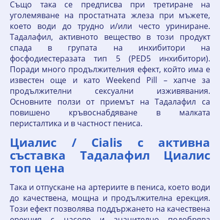
Също така се предписва при третиране на
уголемяване на простатната жлеза при мъжете,
което води до трудно и/или често уриниране.
Тадалафил, активното вещество в този продукт
спада в групата на инхибитори на
фосфодиестеразата тип 5 (PED5 инхибитори).
Поради много продължителния ефект, който има е
известен още и като Weekend Pill – хапче за
продължителни сексуални изживявания.
Основните ползи от приемът на Тадалафил са
повишено кръвоснабдяване в малката
перисталтика и в частност пениса.
Циалис / Cialis с активна
съставка Тадалафил Циалис
топ цена ️
Така и отпускане на артериите в пениса, което води
до качествена, мощна и продължителна ерекция.
Този ефект позволява поддържането на качествена
ерекция с часове и значително подобрява