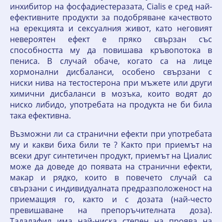
инхибитор на фосфадиестеразата, Cialis е сред най-
ефективните продукти за подобряване качеството
на ерекцията и сексуалния живот, като неговият
невероятен ефект е пряко свързан със
способността му да повишава кръвопотока в
пениса. В случай обаче, когато са на лице
хормонални дисбаланси, особено свързани с
ниски нива на тестостерона при мъжете или други
химични дисбаланси в мозъка, които водят до
ниско либидо, употребата на продукта не би била
така ефективна.
Възможни ли са странични ефекти при употребата
му и какви биха били те ? Както при приемът на
всеки друг синтетичен продукт, приемът на Циалис
може да доведе до появата на странични ефекти,
макар и рядко, които в повечето случай са
свързани с индивидуалната предразположеност на
приемащия го, както и с дозата (най-често
превишаване на препоръчителната доза).
Тадалафил има най-ниска степен на проява на