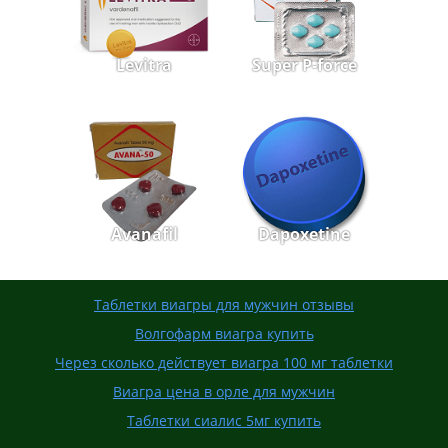
Levitra
Super P-force
Avanafil
Dapoxetine
Таблетки виагры для мужчин отзывы
Волгофарм виагра купить
Через сколько действует виагра 100 мг таблетки
Виагра цена в орле для мужчин
Таблетки сиалис 5мг купить