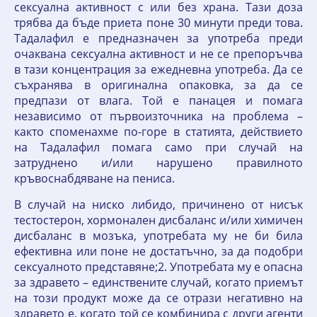
сексуална активност с или без храна. Тази доза
трябва да бъде приета поне 30 минути преди това.
Тадалафил е предназначен за употреба преди
очаквана сексуална активност и не се препоръчва
в тази концентрация за ежедневна употреба. Да се
съхранява в оригинална опаковка, за да се
предпази от влага. Той е панацея и помага
независимо от първоизточника на проблема –
както споменахме по-горе в статията, действието
на Тадалафил помага само при случай на
затруднено и/или нарушено правилното
кръвоснабдяване на пениса.
В случай на ниско либидо, причинено от нисък
тестостерон, хормонален дисбаланс и/или химичен
дисбаланс в мозъка, употребата му не би била
ефективна или поне не достатъчно, за да подобри
сексуалното представяне;2. Употребата му е опасна
за здравето – единствените случай, когато приемът
на този продукт може да се отрази негативно на
здравето е, когато той се комбинира с други агенти