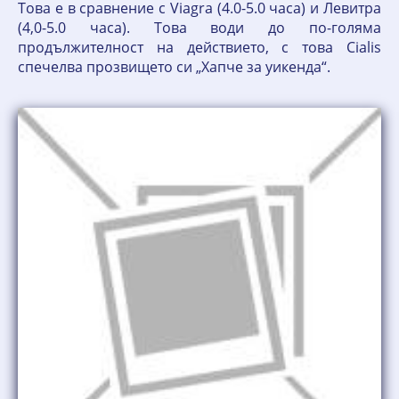
Това е в сравнение с Viagra (4.0-5.0 часа) и Левитра
(4,0-5.0 часа). Това води до по-голяма
продължителност на действието, с това Cialis
спечелва прозвището си „Хапче за уикенда“.