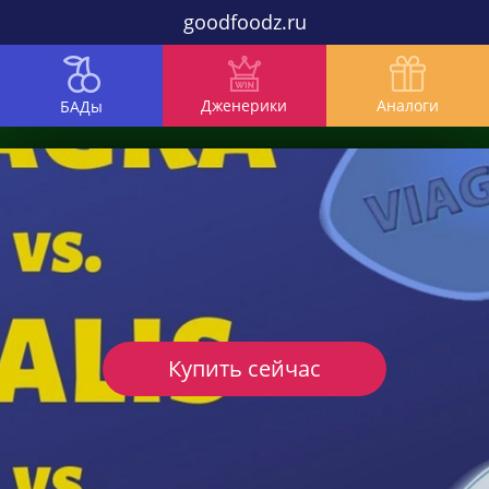
goodfoodz.ru
Дженерики
Аналоги
БАДы
Купить сейчас