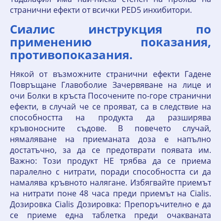
странични ефекти от всички PED5 инхибитори.
Сиалис инструкция по
применению показания,
противопоказания.
Някой от възможните странични ефекти Гадене
Повръщане Главоболие Зачервяване на лице и
очи Болки в кръста Посочените по-горе странични
ефекти, в случай че се прояват, са в следствие на
способността на продукта да разширява
кръвоносните съдове. В повечето случай,
нямаляване на приеманата доза е напълно
достатъчно, за да се предотврати появата им.
Важно: Този продукт НЕ трябва да се приема
паралелно с нитрати, поради способността си да
намалява кръвното налягане. Избягвайте приемът
на нитрати поне 48 часа преди приемът на Cialis.
Дозировка Cialis Дозировка: Препоръчително е да
се приеме една таблетка преди очакваната