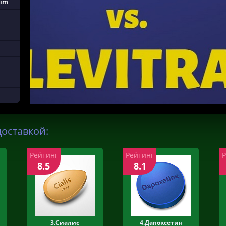
eim
доставкой:
Рейтинг
Рейтинг
8.5
8.1
3.Сиалис
4.Дапоксетин