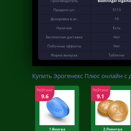
Производитель
Boehringer Ingelh
Продано шт.
5113
Дозировка в мг.
10
Наличие
Есть
Бесплатная доставка
Нет
Побочные эффекты
Нет
Форма выпуска
Таблетки
Купить Эрогенекс Плюс онлайн с 
Рейтинг
Рейтинг
9.6
9.1
1.Виагра
2.Левитра