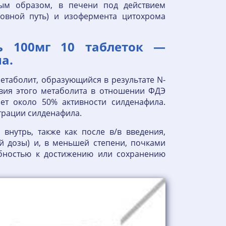
ным образом, в печени под действием
овной путь) и изофермента цитохрома
ь 100мг 10 таблеток —
а.
таболит, образующийся в результате N-
твия этого метаболита в отношении ФДЭ
яет около 50% активности силденафила.
трации силденафила.
внутрь, также как после в/в введения,
й дозы) и, в меньшей степени, почками
бностью к достижению или сохранению