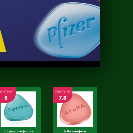
Рейтинг
Рейтинг
8
7.8
5.Супер п-форсе
6.Аванафил