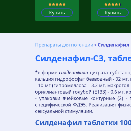
Купить
Купить
Препараты для потенции
Силденафил 
Силденафил-СЗ, таблет
*в форме
силденафила
цитрата субстанци
кальция гидрофосфат безводный - 92 мг, 
- 10 мг (гипромеллоза - 3.2 мг, макрогол 
бриллиантовый голубой (Е133) - 0.6 мг, к
- упаковки ячейковые контурные (2) 
специфической ФДЭ5. Реализация физи
сексуальной стимуляции.
Силденафил таблетки 100