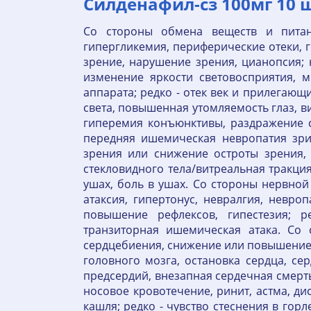
Силденафил-сз 100мг 10 
Со стороны обмена веществ и питан
гипергликемия, периферические отеки, г
зрение, нарушение зрения, цианопсия; н
изменение яркости световосприятия, м
аппарата; редко - отек век и прилегающ
света, повышенная утомляемость глаз, в
гиперемия конъюнктивы, раздражение с
передняя ишемическая невропатия зрит
зрения или снижение остроты зрения, 
стекловидного тела/витреальная тракция
ушах, боль в ушах. Со стороны нервной 
атаксия, гипертонус, невралгия, невро
повышение рефлексов, гипестезия; р
транзиторная ишемическая атака. Со 
сердцебиения, снижение или повышение А
головного мозга, остановка сердца, се
предсердий, внезапная сердечная смерть
носовое кровотечение, ринит, астма, ди
кашля; редко - чувство стеснения в гор