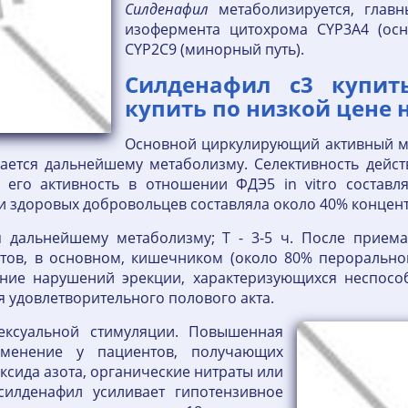
Силденафил
метаболизируется, глав
изофермента цитохрома CYP3A4 (осн
CYP2C9 (минорный путь).
Силденафил с3 купит
купить по низкой цене н
Основной циркулирующий активный ме
ается дальнейшему метаболизму. Селективность дейс
 его активность в отношении ФДЭ5 in vitro составл
и здоровых добровольцев составляла около 40% концен
 дальнейшему метаболизму; T - 3-5 ч. После приема 
тов, в основном, кишечником (около 80% перорально
ние нарушений эрекции, характеризующихся неспосо
я удовлетворительного полового акта.
ексуальной стимуляции. Повышенная
рименение у пациентов, получающих
ксида азота, органические нитраты или
силденафил усиливает гипотензивное