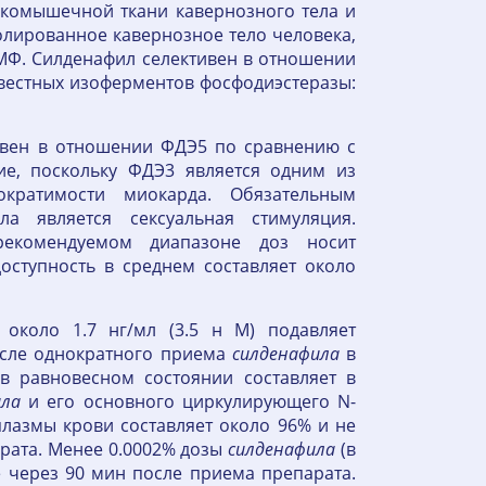
дкомышечной ткани кавернозного тела и
олированное кавернозное тело человека,
ГМФ. Силденафил селективен в отношении
известных изоферментов фосфодиэстеразы:
ивен в отношении ФДЭ5 по сравнению с
е, поскольку ФДЭ3 является одним из
кратимости миокарда. Обязательным
ла является сексуальная стимуляция.
рекомендуемом диапазоне доз носит
оступность в среднем составляет около
около 1.7 нг/мл (3.5 н М) подавляет
осле однократного приема
силденафила
в
 равновесном состоянии составляет в
ила
и его основного циркулирующего N-
лазмы крови составляет около 96% и не
рата. Менее 0.0002% дозы
силденафила
(в
 через 90 мин после приема препарата.