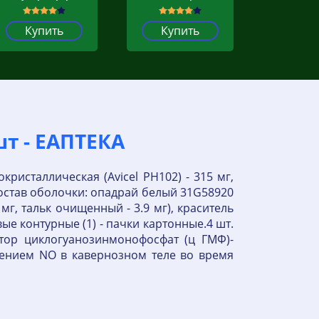
Купить
Купить
шт - ЕАПТЕКА
ристаллическая (Avicel PH102) - 315 мг,
 Состав оболочки: опадрай белый 31G58920
2 мг, тальк очищенный - 3.9 мг), краситель
вые контурные (1) - пачки картонные.4 шт.
тор циклогуанозинмонофосфат (ц ГМФ)-
ением NO в кавернозном теле во время