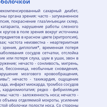
оболочкой
екомпенсированный сахарный диабет,
оны органа зрения: часто - затуманенное
опсия, покраснение глаз/инъекции склер,
 катаракта, нарушение работы слезного
х кругов в поле зрения вокруг источника
предметов в красном цвете (эритропсия),
х; частота неизвестна - неартериитная
й зрения, диплопия*, временная потеря
аболевания сосудов сетчатки, отслойка
ие или потеря слуха, шум в ушах, звон в
ружение; нечасто - сонливость, мигрень,
сии, бессонница, необычные сновидения,
нарушение мозгового кровообращения,
ивы"; нечасто - тахикардия, ощущение
када, инфаркт миокарда, тромбоз сосудов
Г, кардиомиопатия; редко - фибрилляция
ы: часто - заложенность носа; нечасто -
ние объема отделяемой мокроты, усиление
истой оболочки полости носа. Со стороны