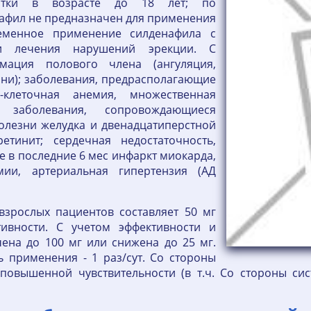
остки в возрасте до 18 лет; по
афил не предназначен для применения
еменное применение силденафила с
ми лечения нарушений эрекции. С
мация полового члена (ангуляция,
ни); заболевания, предрасполагающие
-клеточная анемия, множественная
; заболевания, сопровождающиеся
олезни желудка и двенадцатиперстной
етинит; сердечная недостаточность,
е в последние 6 мес инфаркт миокарда,
ии, артериальная гипертензия (АД
взрослых пациентов составляет 50 мг
ивности. С учетом эффективности и
ена до 100 мг или снижена до 25 мг.
 применения - 1 раз/сут. Со стороны
повышенной чувствительности (в т.ч. Со стороны сис