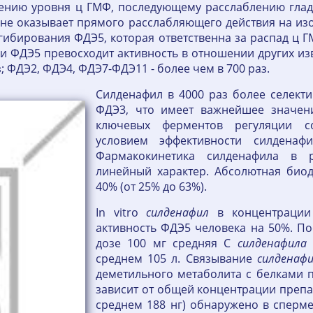
ичению уровня ц ГМФ, последующему расслаблению гла
не оказывает прямого расслабляющего действия на из
гибирования ФДЭ5, которая ответственна за распад ц 
нии ФДЭ5 превосходит активность в отношении других 
аз; ФДЭ2, ФДЭ4, ФДЭ7-ФДЭ11 - более чем в 700 раз.
Силденафил в 4000 раз более селект
ФДЭ3, что имеет важнейшее значени
ключевых ферментов регуляции со
условием эффективности силденафи
Фармакокинетика силденафила в 
линейный характер. Абсолютная биод
40% (от 25% до 63%).
In vitro
силденафил
в концентрации 
активность ФДЭ5 человека на 50%. П
дозе 100 мг средняя C
силденафила
в
среднем 105 л. Связывание
силденаф
деметильного метаболита с белками п
зависит от общей концентрации препа
среднем 188 нг) обнаружено в сперме