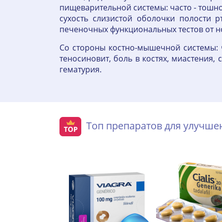
пищеварительной системы: часто - тошнот
сухость слизистой оболочки полости рта
печеночных функциональных тестов от но
Со стороны костно-мышечной системы: ча
теносиновит, боль в костях, миастения,
гематурия.
Топ препаратов для улучш