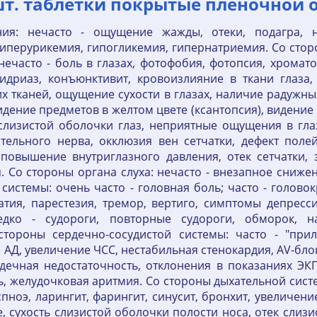
шт. таблетки покрытые пленочной 
ия: нечасто - ощущение жажды, отеки, подагра, н
иперурикемия, гипогликемия, гипернатриемия. Со стор
ечасто - боль в глазах, фотофобия, фотопсия, хромат
идриаз, конъюнктивит, кровоизлияние в ткани глаза,
их тканей, ощущение сухости в глазах, наличие радужны
идение предметов в желтом цвете (ксантопсия), видение 
лизистой оболочки глаз, неприятные ощущения в глаза
ельного нерва, окклюзия вен сетчатки, дефект поле
повышение внутриглазного давления, отек сетчатки, з
. Со стороны органа слуха: нечасто - внезапное снижен
системы: очень часто - головная боль; часто - головок
патия, парестезия, тремор, вертиго, симптомы депрес
едко - судороги, повторные судороги, обморок, 
стороны сердечно-сосудистой системы: часто - "прил
Д, увеличение ЧСС, нестабильная стенокардия, AV-бло
рдечная недостаточность, отклонения в показаниях ЭК
, желудочковая аритмия. Со стороны дыхательной систем
спноэ, ларингит, фарингит, синусит, бронхит, увеличе
ле, сухость слизистой оболочки полости носа, отек слиз