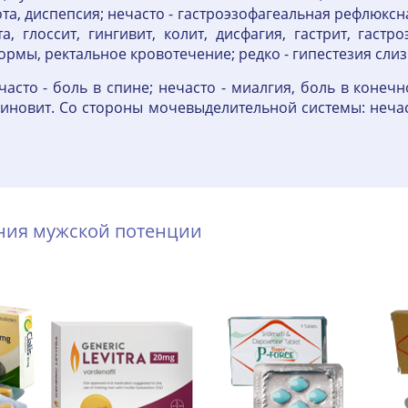
а, диспепсия; нечасто - гастроэзофагеальная рефлюксна
, глоссит, гингивит, колит, дисфагия, гастрит, гастро
рмы, ректальное кровотечение; редко - гипестезия слиз
сто - боль в спине; нечасто - миалгия, боль в конечно
 синовит. Со стороны мочевыделительной системы: нечас
ения мужской потенции