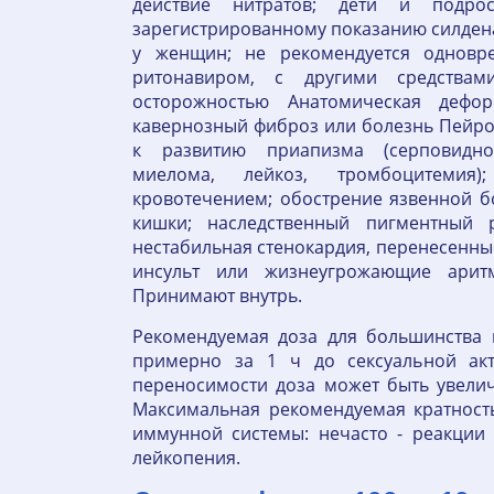
действие нитратов; дети и подр
зарегистрированному показанию силден
у женщин; не рекомендуется одновр
ритонавиром, с другими средства
осторожностью Анатомическая дефор
кавернозный фиброз или болезнь Пейро
к развитию приапизма (серповидно
миелома, лейкоз, тромбоцитемия)
кровотечением; обострение язвенной б
кишки; наследственный пигментный р
нестабильная стенокардия, перенесенны
инсульт или жизнеугрожающие аритм
Принимают внутрь.
Рекомендуемая доза для большинства 
примерно за 1 ч до сексуальной акт
переносимости доза может быть увелич
Максимальная рекомендуемая кратность
иммунной системы: нечасто - реакции 
лейкопения.