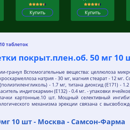
Купить
Купить
10 таблеток
ки покрыт.плен.об. 50 мг 10 
и-гранул Вспомогательные вещества: целлюлоза микрок
кроскармеллоза натрия - 30 мг, магния стеарат - 12 мг.
(полиэтиленгликоль) - 1.7 мг, титана диоксид (Е171) - 1.
раситель индигокармин (Е132) - 0.4 мг. - упаковки ячейко
- пачки картонные.10 шт. Мощный селективный ингиби
ологического механизма эрекции связана с высвобожд
мг 10 шт - Москва - Самсон-Фарма