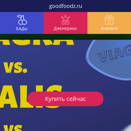
goodfoodz.ru
Дженерики
Аналоги
БАДы
Купить сейчас