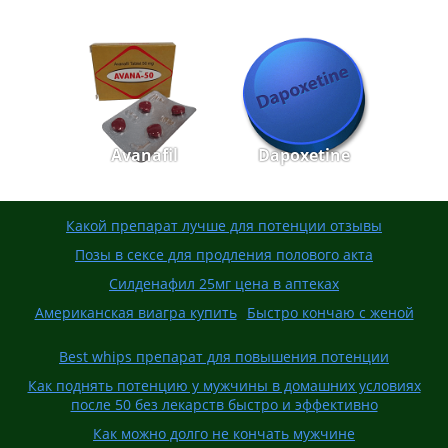
Avanafil
Dapoxetine
Какой препарат лучше для потенции отзывы
Позы в сексе для продления полового акта
Силденафил 25мг цена в аптеках
Американская виагра купить
Быстро кончаю с женой
Best whips препарат для повышения потенции
Как поднять потенцию у мужчины в домашних условиях
после 50 без лекарств быстро и эффективно
Как можно долго не кончать мужчине