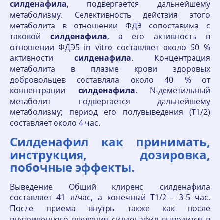
силденафила
, подвергается дальнейшему
метаболизму. Селективность действия этого
метаболита в отношении ФДЭ сопоставима с
таковой
силденафила
, а его активность в
отношении ФДЭ5 in vitro составляет около 50 %
активности
силденафила
. Концентрация
метаболита в плазме крови здоровых
добровольцев составляла около 40 % от
концентрации
силденафила
. N-деметильный
метаболит подвергается дальнейшему
метаболизму; период его полувыведения (Т1/2)
составляет около 4 час.
Силденафил как принимать,
инструкция, дозировка,
побочные эффекты.
Выведение Общий клиренс силденафила
составляет 41 л/час, а конечный T1/2 - 3-5 час.
После приема внутрь также как после
внутривенного введения силденафил выводится в