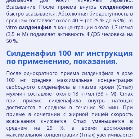
диапазоне доз носит линейный характер.
Всасывание После приема внутрь
силденафил
быстро всасывается. Абсолютная биодоступность в
среднем составляет около 40 % (от 25 % до 63 %). In
vitro
силденафил
в концентрации около 1,7 нг/мл
(3,5 н М) подавляет активность ФДЭ5 человека на
50 %.
Силденафил 100 мг инструкция
по применению, показания.
После однократного приема силденафила в дозе
100 мг средняя максимальная концентрация
свободного силденафила в плазме крови (Сmах)
мужчин составляет около 18 нг/мл (38 н М). Сmах
при приеме силденафила внутрь натощак
достигается в среднем в течение 90 мин. При
приеме в сочетании с жирной пищей скорость
всасывания снижается: Сmах уменьшается в
среднем на 29 %, а время достижения
максимальной концентрации (Тmах) увеличивается