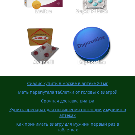
Levitra
Super P-force
Avanafil
Dapoxetine
Сиалис купить в москве в аптеке 20 мг
Мать перепутала таблетки от головы с виагрой
Срочная доставка виагра
Купить препарат для повышения потенции у мужчин в
аптеках
Как принимать виагру для мужчин первый раз в
таблетках