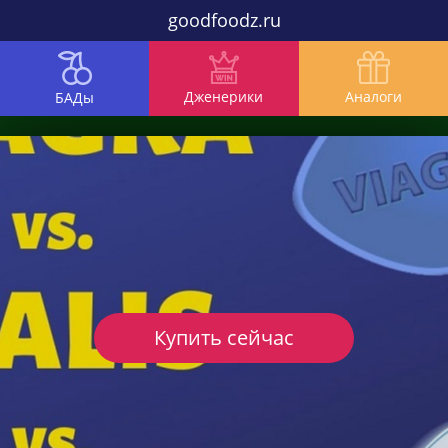
goodfoodz.ru
Дженерики
Аналоги
БАДы
Купить сейчас