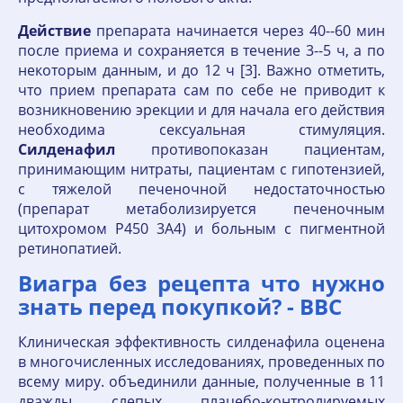
Действие
препарата начинается через 40--60 мин
после приема и сохраняется в течение 3--5 ч, а по
некоторым данным, и до 12 ч [3]. Важно отметить,
что прием препарата сам по себе не приводит к
возникновению эрекции и для начала его действия
необходима сексуальная стимуляция.
Силденафил
противопоказан пациентам,
принимающим нитраты, пациентам с гипотензией,
с тяжелой печеночной недостаточностью
(препарат метаболизируется печеночным
цитохромом Р450 3А4) и больным с пигментной
ретинопатией.
Виагра без рецепта что нужно
знать перед покупкой? - BBC
Клиническая эффективность силденафила оценена
в многочисленных исследованиях, проведенных по
всему миру. объединили данные, полученные в 11
дважды слепых плацебо-контролируемых