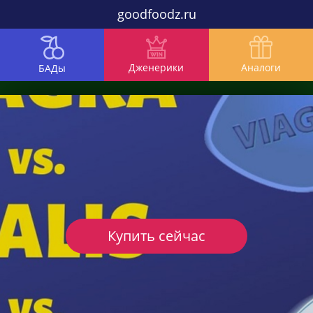
goodfoodz.ru
Дженерики
Аналоги
БАДы
Купить сейчас