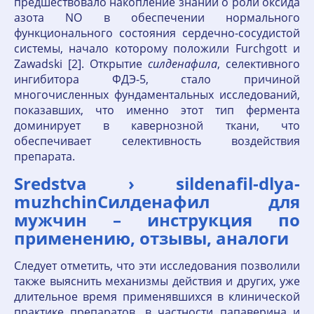
предшествовало накопление знаний о роли оксида
азота NO в обеспечении нормального
функционального состояния сердечно-сосудистой
системы, начало которому положили Furchgott и
Zawadski [2]. Открытие
силденафила
, селективного
ингибитора ФДЭ-5, стало причиной
многочисленных фундаментальных исследований,
показавших, что именно этот тип фермента
доминирует в кавернозной ткани, что
обеспечивает селективность воздействия
препарата.
Sredstva › sildenafil-dlya-
muzhchinСилденафил для
мужчин – инструкция по
применению, отзывы, аналоги
Следует отметить, что эти исследования позволили
также выяснить механизмы действия и других, уже
длительное время применявшихся в клинической
практике препаратов, в частности папаверина и