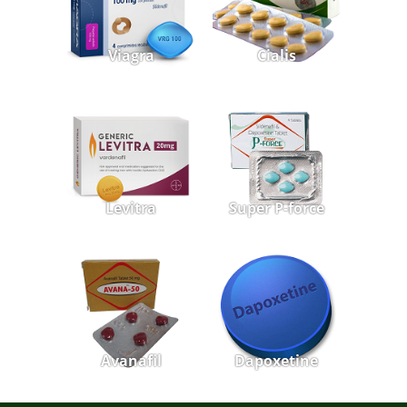
Viagra
Cialis
Levitra
Super P-force
Avanafil
Dapoxetine