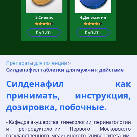
3.Сиалис
4.Дапоксетин
Купить
Купить
Препараты для потенции
Силденафил таблетки для мужчин действие
Силденафил как
принимать, инструкция,
дозировка, побочные.
- Кафедра акушерства, гинекологии, перинатологии
и репродуктологии Первого Московского
государственного медицинского университета им.