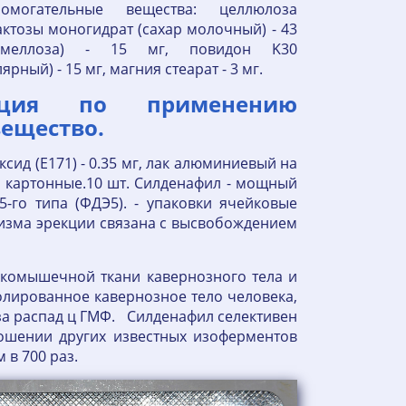
могательные вещества: целлюлоза
лактозы моногидрат (сахар молочный) - 43
римеллоза) - 15 мг, повидон K30
ый) - 15 мг, магния стеарат - 3 мг.
кция по применению
вещество.
оксид (E171) - 0.35 мг, лак алюминиевый на
ки картонные.10 шт. Силденафил - мощный
-го типа (ФДЭ5). - упаковки ячейковые
низма эрекции связана с высвобождением
дкомышечной ткани кавернозного тела и
олированное кавернозное тело человека,
 за распад ц ГМФ. Силденафил селективен
ношении других известных изоферментов
м в 700 раз.