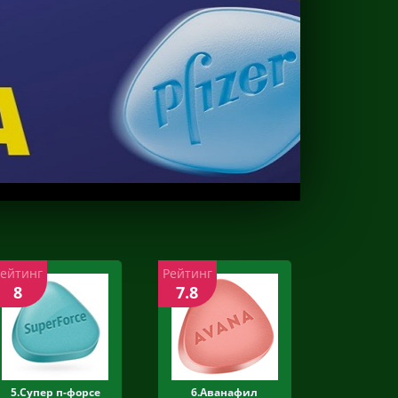
Рейтинг
Рейтинг
8
7.8
5.Супер п-форсе
6.Аванафил