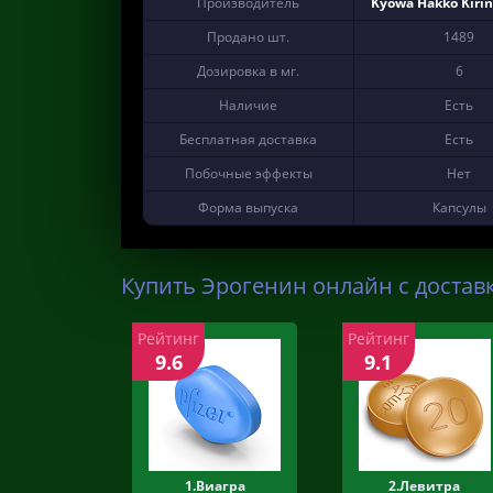
Производитель
Kyowa Hakko Kirin 
Продано шт.
1489
Дозировка в мг.
6
Наличие
Есть
Бесплатная доставка
Есть
Побочные эффекты
Нет
Форма выпуска
Капсулы
Купить Эрогенин онлайн с достав
Рейтинг
Рейтинг
9.6
9.1
1.Виагра
2.Левитра