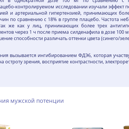
фил в однократной дозе 100 мг по сравнению с п
цебо-контролируемом исследовании изучали эффект пер
цией и артериальной гипертензией, принимающих боле
ин по сравнению с 18% в группе плацебо. Частота не
 так же как у лиц, принимающих более трех антигип
ентов через 1 ч после приема силденафила в дозе 100 
ение способности различать оттенки цвета (синего/зеле
ния вызывается ингибированием ФДЭ6, которая участву
на остроту зрения, восприятие контрастности, электрор
ения мужской потенции