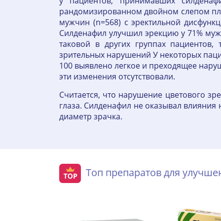
у пациентов, принимавших силдена
рандомизированном двойном слепом пла
мужчин (n=568) с эректильной дисфунк
Силденафил улучшил эрекцию у 71% мужч
таковой в других группах пациентов,
зрительных нарушений У некоторых паци
100 выявлено легкое и преходящее наруш
эти изменения отсутствовали.
Считается, что нарушение цветового зре
глаза. Силденафил не оказывал влияния 
диаметр зрачка.
Топ препаратов для улучш