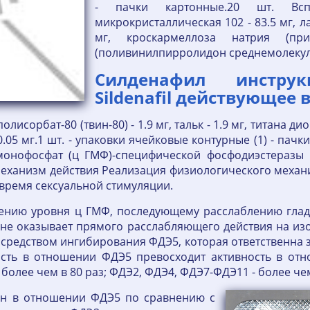
- пачки картонные.20 шт. Вспо
микрокристаллическая 102 - 83.5 мг, 
мг, кроскармеллоза натрия (п
(поливинилпирролидон среднемолекулярн
Силденафил инстру
Sildenafil действующее 
олисорбат-80 (твин-80) - 1.9 мг, тальк - 1.9 мг, титана ди
0.05 мг.1 шт. - упаковки ячейковые контурные (1) - пач
онофосфат (ц ГМФ)-специфической фосфодиэстеразы 5
. Механизм действия Реализация физиологического меха
 время сексуальной стимуляции.
ичению уровня ц ГМФ, последующему расслаблению гла
не оказывает прямого расслабляющего действия на из
посредством ингибирования ФДЭ5, которая ответственна
ность в отношении ФДЭ5 превосходит активность в от
- более чем в 80 раз; ФДЭ2, ФДЭ4, ФДЭ7-ФДЭ11 - более че
вен в отношении ФДЭ5 по сравнению с