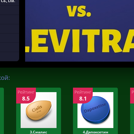
Co., Ltd.
кой:
Рейтинг
Рейтинг
8.5
8.1
3.Сиалис
4.Дапоксетин