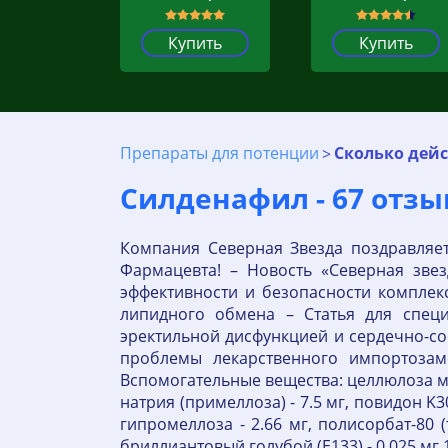
Купить
Купить
Препараты для потенции
Сколько дейс
Силденафил - 67 отз
Компания Северная Звезда поздравляе
Фармацевта! – Новость «Северная зве
эффективности и безопасности компле
липидного обмена – Статья для спец
эректильной дисфункцией и сердечно-со
проблемы лекарственного импортозам
Вспомогательные вещества: целлюлоза ми
натрия (примеллоза) - 7.5 мг, повидон K
гипромеллоза - 2.66 мг, полисорбат-80 (т
бриллиантовый голубой (E133) - 0.025 мг.