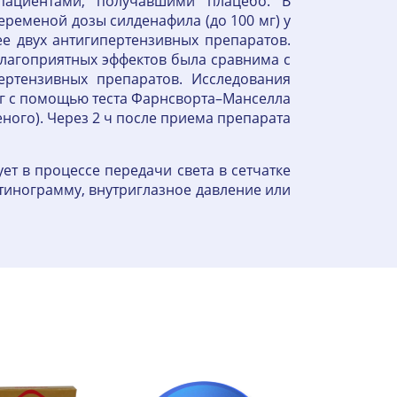
ациентами, получавшими плацебо. В
еменой дозы силденафила (до 100 мг) у
е двух антигипертензивных препаратов.
благоприятных эффектов была сравнима с
ертензивных препаратов. Исследования
мг с помощью теста Фарнсворта–Манселла
ного). Через 2 ч после приема препарата
ет в процессе передачи света в сетчатке
етинограмму, внутриглазное давление или