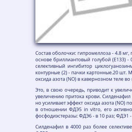
Состав оболочки: гипромеллоза - 4.8 мг, п
основе бриллиантовый голубой (E133) - 
селективный ингибитор циклогуанозинм
контурные (2) - пачки картонные.20 шт
оксида азота (NO) в кавернозном теле во
Это, в свою очередь, приводит к увел
увеличению притока крови. Силденафил 
но усиливает эффект оксида азота (NO) 
в отношении ФДЭ5 in vitro, его актив
фосфодиэстеразы: ФДЭ6 - в 10 раз; ФДЭ1 
Силденафил в 4000 раз более селекти