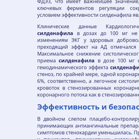
ФДЭ3, что имеет важнейшее значение
ключевых ферментов регуляции сок
условием эффективности силденафила явл
Клинические данные Кардиологич
силденафила
в дозах до 100 мг не 
изменениям ЭКГ у здоровых доброво
преходящий эффект на АД отмечался 
Максимальное снижение систолическо
приема
силденафила
в дозе 100 мг с
гемодинамического эффекта
силденаф
стеноз, по крайней мере, одной коронар
6%, соответственно, а легочное систол
кровоток в стенозированных коронарн
коронарного потока как в стенозированн
Эффективность и безопа
В двойном слепом плацебо-контролиру
принимающих антиангинальные препарат
симптомов стенокардии уменьшилась. Про