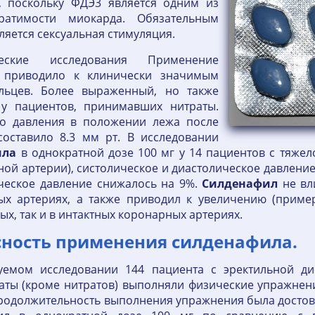
, поскольку ФДЭ3 является одним из
ратимости миокарда. Обязательным
яется сексуальная стимуляция.
еские исследования Применение
приводило к клинически значимым
льцев. Более выраженный, но также
у пациентов, принимавших нитраты.
го давления в положении лежа после
оставило 8.3 мм рт. В исследовании
ила
в однократной дозе 100 мг у 14 пациентов с тяже
ной артерии), систолическое и диастолическое давлени
ическое давление снижалось на 9%.
Силденафил
не вл
ых артериях, а также приводил к увеличению (приме
ых, так и в интактных коронарных артериях.
сность применения силденафила.
емом исследовании 144 пациента с эректильной ди
ы (кроме нитратов) выполняли физические упражнени
должительность выполнения упражнения была достоверн