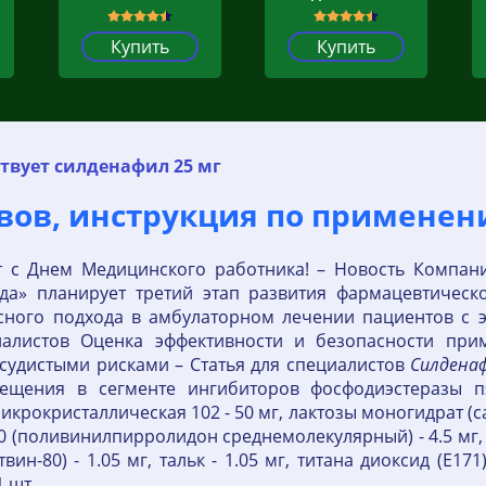
Купить
Купить
твует силденафил 25 мг
ывов, инструкция по примене
т с Днем Медицинского работника! – Новость Компани
зда» планирует третий этап развития фармацевтическ
ксного подхода в амбулаторном лечении пациентов c 
иалистов Оценка эффективности и безопасности пр
судистыми рисками – Статья для специалистов
Силдена
ещения в сегменте ингибиторов фосфодиэстеразы пя
крокристаллическая 102 - 50 мг, лактозы моногидрат (са
30 (поливинилпирролидон среднемолекулярный) - 4.5 мг, м
вин-80) - 1.05 мг, тальк - 1.05 мг, титана диоксид (E1
1 шт.