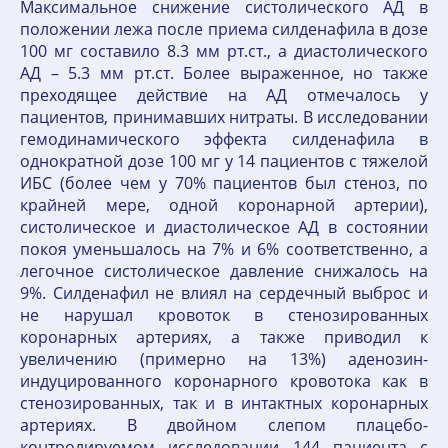
Максимальное снижение систолического АД в
положении лежа после приема силденафила в дозе
100 мг составило 8.3 мм рт.ст., а диастолического
АД – 5.3 мм рт.ст. Более выраженное, но также
преходящее действие на АД отмечалось у
пациентов, принимавших нитраты. В исследовании
гемодинамического эффекта силденафила в
однократной дозе 100 мг у 14 пациентов с тяжелой
ИБС (более чем у 70% пациентов был стеноз, по
крайней мере, одной коронарной артерии),
систолическое и диастолическое АД в состоянии
покоя уменьшалось на 7% и 6% соответственно, а
легочное систолическое давление снижалось на
9%. Силденафил не влиял на сердечный выброс и
не нарушал кровоток в стенозированных
коронарных артериях, а также приводил к
увеличению (примерно на 13%) аденозин-
индуцированного коронарного кровотока как в
стенозированных, так и в интактных коронарных
артериях. В двойном слепом плацебо-
контролируемом исследовании 144 пациента с