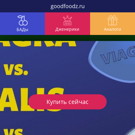
goodfoodz.ru
Дженерики
Аналоги
БАДы
Купить сейчас