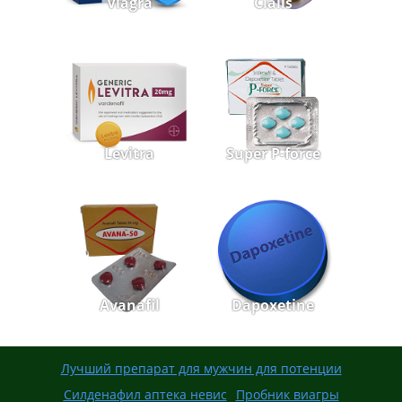
Viagra
Cialis
Levitra
Super P-force
Avanafil
Dapoxetine
Лучший препарат для мужчин для потенции
Силденафил аптека невис
Пробник виагры