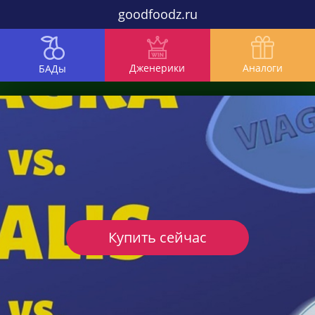
goodfoodz.ru
Дженерики
Аналоги
БАДы
Купить сейчас