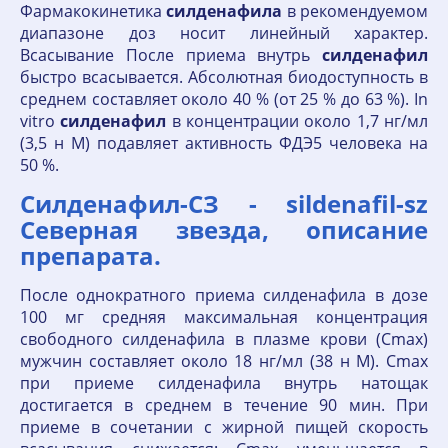
Фармакокинетика
силденафила
в рекомендуемом
диапазоне доз носит линейный характер.
Всасывание После приема внутрь
силденафил
быстро всасывается. Абсолютная биодоступность в
среднем составляет около 40 % (от 25 % до 63 %). In
vitro
силденафил
в концентрации около 1,7 нг/мл
(3,5 н М) подавляет активность ФДЭ5 человека на
50 %.
Силденафил-СЗ - sildenafil-sz
Северная звезда, описание
препарата.
После однократного приема силденафила в дозе
100 мг средняя максимальная концентрация
свободного силденафила в плазме крови (Сmах)
мужчин составляет около 18 нг/мл (38 н М). Сmах
при приеме силденафила внутрь натощак
достигается в среднем в течение 90 мин. При
приеме в сочетании с жирной пищей скорость