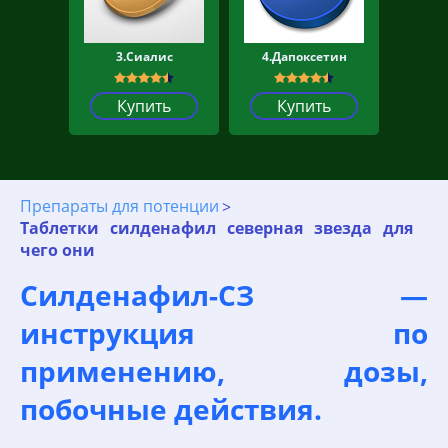
3.Сиалис
4.Дапоксетин
Купить
Купить
Препараты для потенции
Таблетки силденафил северная звезда для
чего они
Силденафил-СЗ —
инструкция по
применению, дозы,
побочные действия.