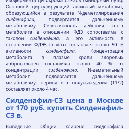
изофермента цитохрома CYP2C9 (минорный путь).
Основной циркулирующий активный метаболит,
образующийся в результате N-деметилирования
силденафила
, подвергается дальнейшему
метаболизму. Селективность действия этого
метаболита в отношении ФДЭ сопоставима с
таковой
силденафила
, а его активность в
отношении ФДЭ5 in vitro составляет около 50 %
активности
силденафила
. Концентрация
метаболита в плазме крови здоровых
добровольцев составляла около 40 % от
концентрации
силденафила
. N-деметильный
метаболит подвергается дальнейшему
метаболизму; период его полувыведения (Т1/2)
составляет около 4 час.
Силденафил-СЗ цена в Москве
от 170 руб. купить Силденафил-
СЗ в.
Выведение Общий клиренс силденафила