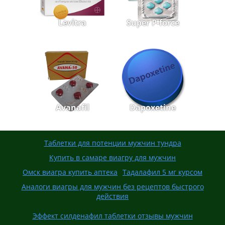
Levitra
Super P-force
Avanafil
Dapoxetine
Таблетки для потенции мужчин тундра
Купить в самаре виагру для мужчин
Омск виагра купить аптека
Тадалафил 5 мг курсом
Аналоги виагры для мужчин без рецептов быстрого
действия
Эффект силденафил таблетки отзывы мужчин