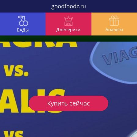
goodfoodz.ru
Дженерики
Аналоги
БАДы
Купить сейчас