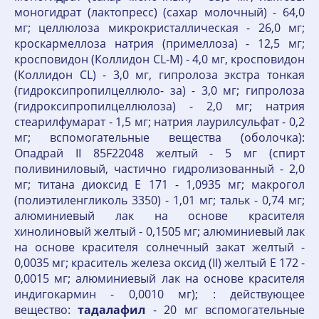
моногидрат (лактопресс) (сахар молочный) - 64,0
мг; целлюлоза микрокристаллическая - 26,0 мг;
кроскармеллоза натрия (примеллоза) - 12,5 мг;
кросповидон (Коллидон CL-M) - 4,0 мг, кросповидон
(Коллидон CL) - 3,0 мг, гипролоза экстра тонкая
(гидроксипропилцеллюло- за) - 3,0 мг; гипролоза
(гидроксипропилцеллюлоза) - 2,0 мг; натрия
стеарилфумарат - 1,5 мг; натрия лаурилсульфат - 0,2
мг; вспомогательные вещества (оболочка):
Опадрай II 85F22048 желтый - 5 мг (спирт
поливиниловый, частично гидролизованный - 2,0
мг; титана диоксид Е 171 - 1,0935 мг; макрогол
(полиэтиленгликоль 3350) - 1,01 мг; тальк - 0,74 мг;
алюминиевый лак на основе красителя
хинолиновый желтый - 0,1505 мг; алюминиевый лак
на основе красителя солнечный закат желтый -
0,0035 мг; краситель железа оксид (II) желтый Е 172 -
0,0015 мг; алюминиевый лак на основе красителя
индигокармин - 0,0010 мг); : действующее
вещество:
тадалафил
- 20 мг вспомогательные