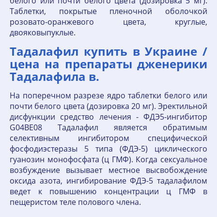
белого или почти белого цвета (дозировка 5 мг).
Таблетки, покрытые пленочной оболочкой
розовато-оранжевого цвета, круглые,
двояковыпуклые.
Тадалафил купить в Украине /
цена на препараты дженерики
Тадалафила в.
На поперечном разрезе ядро таблетки белого или
почти белого цвета (дозировка 20 мг). Эректильной
дисфункции средство лечения - ФДЭ5-ингибитор
G04BE08 Тадалафил является обратимым
селективным ингибитором специфической
фосфодиэстеразы 5 типа (ФДЭ-5) циклического
гуанозин монофосфата (ц ГМФ). Когда сексуальное
возбуждение вызывает местное высвобождение
оксида азота, ингибирование ФДЭ-5 тадалафилом
ведет к повышению концентрации ц ГМФ в
пещеристом теле полового члена.