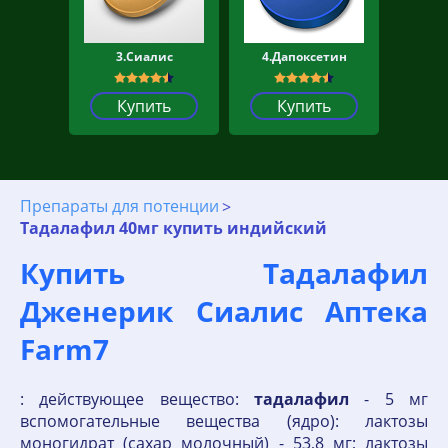
3.Сиалис
4.Дапоксетин
Купить
Купить
Препараты для потенции
Тадалафил 40мг купить индийский
Купить Тадалафил
Дженерик Сиалис Аптека
Farm7
: действующее вещество:
тадалафил
- 5 мг
вспомогательные вещества (ядро): лактозы
моногидрат (сахар молочный) - 53,8 мг; лактозы