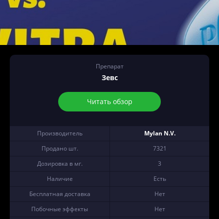
Препарат
Зевс
Читать обзор
Производитель
Mylan N.V.
Продано шт.
7321
Дозировка в мг.
3
Наличие
Есть
Бесплатная доставка
Нет
Побочные эффекты
Нет