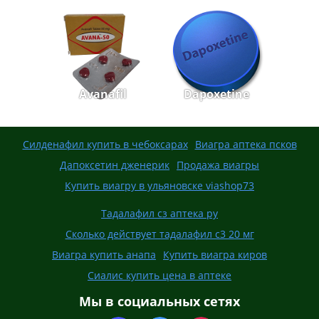
Avanafil
Dapoxetine
Силденафил купить в чебоксарах
Виагра аптека псков
Дапоксетин дженерик
Продажа виагры
Купить виагру в ульяновске viashop73
Тадалафил сз аптека ру
Сколько действует тадалафил с3 20 мг
Виагра купить анапа
Купить виагра киров
Сиалис купить цена в аптеке
Мы в социальных сетях