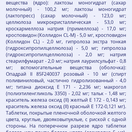
вещества (ядро): лактозы моногидрат (сахар
молочный) - 100,2 мг; лактозы моногидрат
(лактопресс) (сахар молочный) - 123,0 мг;
целлюлоза микрокристаллическая - 53,0 мг;
кроскармеллоза натрия (примеллоза) - 17,0 мг;
кросповидон (Коллидон CL-M) - 5,0 мг, кросповидон
(Коллидон CL) - 2,0 мг, гипролоза экстра тонкая
(гидроксипропилцеллюлоза) - 5,0 мг; гипролоза
(гидроксипропилцеллюлоза) - 2,0 мг; натрия
стеарилфумарат - 2,0 мг; натрия лаурилсульфат - 0,8
мг; вспомогательные вещества (оболочка):
Опадрай II 85F240037 розовый - 10 мг (спирт
поливиниловый, частично гидролизованный - 4,0
мг; титана диоксид Е 171 - 2,236 мг; макрогол
(полиэтиленгликоль 3350) - 2,02 мг; тальк - 1,48 мг;
краситель железа оксид (II) желтый Е 172 - 0,143 мг;
краситель железа оксид (II) красный Е 172-0,121 мг).
Таблетки, покрытые пленочной оболочкой желтого
цвета, круглые, двояковыпуклые, с риской с одной
стороны. На поперечном разрезе ядро таблетки