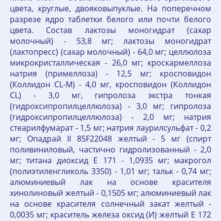
цвета, круглые, двояковыпуклые. На поперечном
разрезе ядро таблетки белого или почти белого
цвета. Состав лактозы моногидрат (сахар
молочный) - 53,8 мг; лактозы моногидрат
(лактопресс) (сахар молочный) - 64,0 мг; целлюлоза
микрокристаллическая - 26,0 мг; кроскармеллоза
натрия (примеллоза) - 12,5 мг; кросповидон
(Коллидон CL-M) - 4,0 мг, кросповидон (Коллидон
CL) - 3,0 мг, гипролоза экстра тонкая
(гидроксипропилцеллюлоза) - 3,0 мг; гипролоза
(гидроксипропилцеллюлоза) - 2,0 мг; натрия
стеарилфумарат - 1,5 мг; натрия лаурилсульфат - 0,2
мг; Опадрай II 85F22048 желтый - 5 мг (спирт
поливиниловый, частично гидролизованный - 2,0
мг; титана диоксид Е 171 - 1,0935 мг; макрогол
(полиэтиленгликоль 3350) - 1,01 мг; тальк - 0,74 мг;
алюминиевый лак на основе красителя
хинолиновый желтый - 0,1505 мг; алюминиевый лак
на основе красителя солнечный закат желтый -
0,0035 мг; краситель железа оксид (И) желтый Е 172