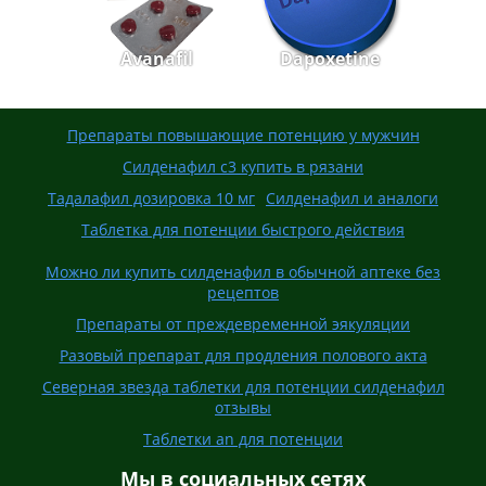
Avanafil
Dapoxetine
Препараты повышающие потенцию у мужчин
Силденафил с3 купить в рязани
Тадалафил дозировка 10 мг
Силденафил и аналоги
Таблетка для потенции быстрого действия
Можно ли купить силденафил в обычной аптеке без
рецептов
Препараты от преждевременной эякуляции
Разовый препарат для продления полового акта
Северная звезда таблетки для потенции силденафил
отзывы
Таблетки an для потенции
Мы в социальных сетях