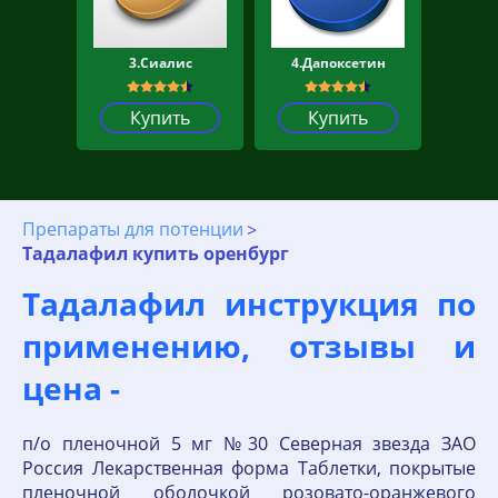
3.Сиалис
4.Дапоксетин
Купить
Купить
Препараты для потенции
Тадалафил купить оренбург
Тадалафил инструкция по
применению, отзывы и
цена -
п/о пленочной 5 мг №30 Северная звезда ЗАО
Россия Лекарственная форма Таблетки, покрытые
пленочной оболочкой розовато-оранжевого