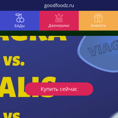
goodfoodz.ru
Дженерики
Аналоги
БАДы
Купить сейчас