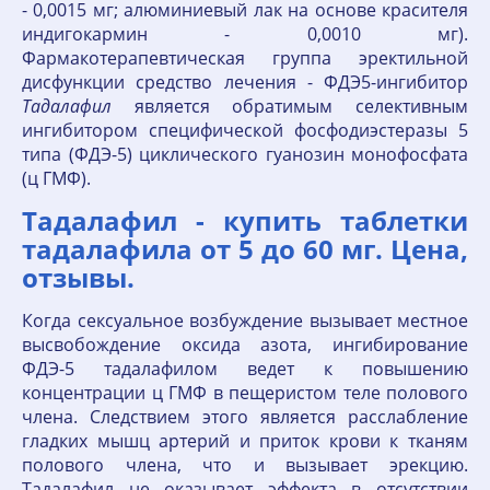
- 0,0015 мг; алюминиевый лак на основе красителя
индигокармин - 0,0010 мг).
Фармакотерапевтическая группа эректильной
дисфункции средство лечения - ФДЭ5-ингибитор
Тадалафил
является обратимым селективным
ингибитором специфической фосфодиэстеразы 5
типа (ФДЭ-5) циклического гуанозин монофосфата
(ц ГМФ).
Тадалафил - купить таблетки
тадалафила от 5 до 60 мг. Цена,
отзывы.
Когда сексуальное возбуждение вызывает местное
высвобождение оксида азота, ингибирование
ФДЭ-5 тадалафилом ведет к повышению
концентрации ц ГМФ в пещеристом теле полового
члена. Следствием этого является расслабление
гладких мышц артерий и приток крови к тканям
полового члена, что и вызывает эрекцию.
Тадалафил не оказывает эффекта в отсутствии