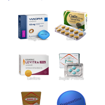
Viagra
Cialis
Levitra
Super P-force