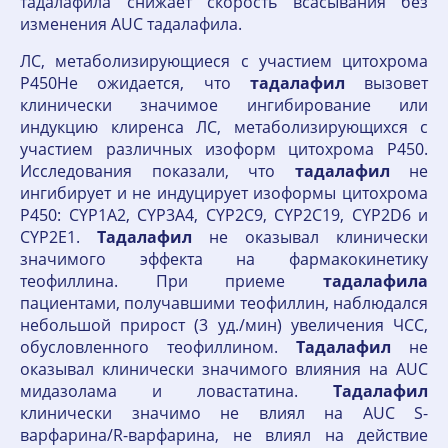
тадалафила снижает скорость всасывания без
изменения AUC тадалафила.
ЛС, метаболизирующиеся с участием цитохрома
P450Не ожидается, что
тадалафил
вызовет
клинически значимое ингибирование или
индукцию клиренса ЛС, метаболизирующихся с
участием различных изоформ цитохрома P450.
Исследования показали, что
тадалафил
не
ингибирует и не индуцирует изоформы цитохрома
Р450: CYP1A2, CYP3A4, CYP2С9, CYP2С19, CYP2D6 и
CYP2E1.
Тадалафил
не оказывал клинически
значимого эффекта на фармакокинетику
теофиллина. При приеме
тадалафила
пациентами, получавшими теофиллин, наблюдался
небольшой прирост (3 уд./мин) увеличения ЧСС,
обусловленного теофиллином.
Тадалафил
не
оказывал клинически значимого влияния на AUC
мидазолама и ловастатина.
Тадалафил
клинически значимо не влиял на AUC S-
варфарина/R-варфарина, не влиял на действие