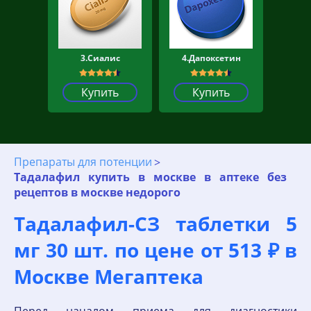
3.Сиалис
4.Дапоксетин
Купить
Купить
Препараты для потенции
Тадалафил купить в москве в аптеке без
рецептов в москве недорого
Тадалафил-СЗ таблетки 5
мг 30 шт. по цене от 513 ₽ в
Москве Мегаптека