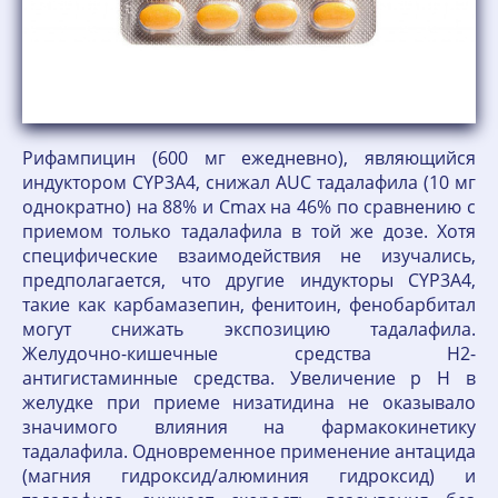
Рифампицин (600 мг ежедневно), являющийся
индуктором CYP3A4, снижал AUC тадалафила (10 мг
однократно) на 88% и Cmax на 46% по сравнению с
приемом только тадалафила в той же дозе. Хотя
специфические взаимодействия не изучались,
предполагается, что другие индукторы CYP3A4,
такие как карбамазепин, фенитоин, фенобарбитал
могут снижать экспозицию тадалафила.
Желудочно-кишечные средства Н2-
антигистаминные средства. Увеличение p H в
желудке при приеме низатидина не оказывало
значимого влияния на фармакокинетику
тадалафила. Одновременное применение антацида
(магния гидроксид/алюминия гидроксид) и