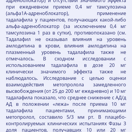
адреноблокатор) и отсутствии значимого эффекта
при ежедневном приеме 0,4 мг тамсулозина
(альфа1А-адреноблокатор), применение
тадалафила у пациентов, получающих какой-либо
альфа-адреноблокатор (за исключением 0,4 мг
тамсулозина 1 раз в сутки), противопоказано (см.
Тадалафил не оказывал влияния на уровень
амлодипина в крови, влияния амлодипина на
плазменный уровень тадалафила также не
отмечалось. В сходном исследовании с
использованием тадалафила в дозе 20 мг
клинически значимого эффекта также не
наблюдалось. Исследование с целью оценки
взаимодействия метопролола замедленного
высвобождения (от 25 до 200 мг ежедневно) и 10 мг
тадалафила показало, что среднее снижение с АД/д
АД в положении «лежа» после приема 10 мг
тадалафила пациентами, принимающими
метопролол, составило 5/3 мм рт. В плацебо-
контролируемых клинических испытаниях Фазы 3
доля пациентов, получавших 10 или 20 мг