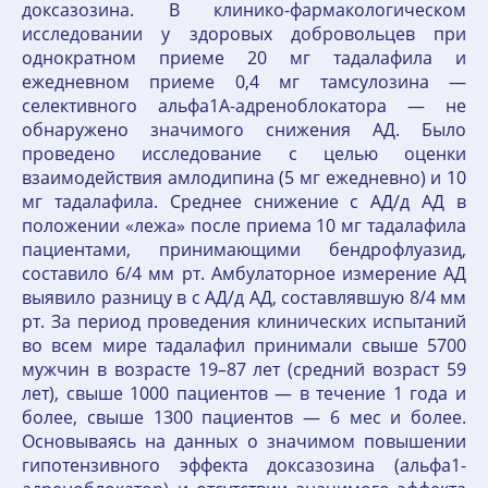
доксазозина. В клинико-фармакологическом
исследовании у здоровых добровольцев при
однократном приеме 20 мг тадалафила и
ежедневном приеме 0,4 мг тамсулозина —
селективного альфа1А-адреноблокатора — не
обнаружено значимого снижения АД. Было
проведено исследование с целью оценки
взаимодействия амлодипина (5 мг ежедневно) и 10
мг тадалафила. Среднее снижение с АД/д АД в
положении «лежа» после приема 10 мг тадалафила
пациентами, принимающими бендрофлуазид,
составило 6/4 мм рт. Амбулаторное измерение АД
выявило разницу в с АД/д АД, составлявшую 8/4 мм
рт. За период проведения клинических испытаний
во всем мире тадалафил принимали свыше 5700
мужчин в возрасте 19–87 лет (средний возраст 59
лет), свыше 1000 пациентов — в течение 1 года и
более, свыше 1300 пациентов — 6 мес и более.
Основываясь на данных о значимом повышении
гипотензивного эффекта доксазозина (альфа1-