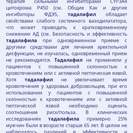
терапия сильными ингибиторами CYP3A4
цитохрома Р450 (см. Общие Как и другие
ингибиторы ФДЭ5,
тадалафил
обладает
свойствами слабого системного вазодилататора,
что может приводить к кратковременному
снижению АД (см. Безопасность и эффективность
тадалафила
при одновременном приеме с
другими средствами для лечения эректильной
дисфункции, не изучалась, одновременный прием
не рекомендуется.
Тадалафил
не применяли у
пациентов с повышенной склонностью к
кровотечениям или с активной пептическая язвой.
Хотя
тадалафил
не увеличивает время
кровотечения у здоровых добровольцев, при его
использовании у пациентов с повышенной
склонностью к кровотечениям или с активной
пептической язвой необходимо оценить
соотношение риск/польза. В клинических
исследованиях
тадалафила
примерно 25%
мужчин были в возрасте старше 65 лет. В целом не
наблюдалось различий в эффективности и