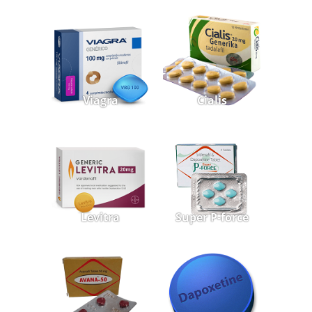
Viagra
Cialis
Levitra
Super P-force