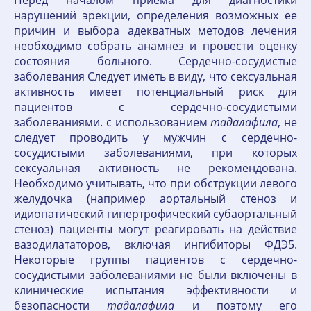
Перед началом приема для диагностики
нарушений эрекции, определения возможных ее
причин и выбора адекватных методов лечения
необходимо собрать анамнез и провести оценку
состояния больного. Сердечно-сосудистые
заболевания Следует иметь в виду, что сексуальная
активность имеет потенциальный риск для
пациентов с сердечно-сосудистыми
заболеваниями. с использованием
тадалафила
, не
следует проводить у мужчин с сердечно-
сосудистыми заболеваниями, при которых
сексуальная активность не рекомендована.
Необходимо учитывать, что при обструкции левого
желудочка (например аортальный стеноз и
идиопатический гипертрофический субаортальный
стеноз) пациенты могут реагировать на действие
вазодилататоров, включая ингибиторы ФДЭ5.
Некоторые группы пациентов с сердечно-
сосудистыми заболеваниями не были включены в
клинические испытания эффективности и
безопасности
тадалафила
и поэтому его