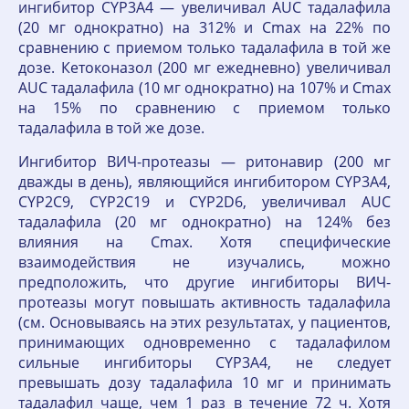
ингибитор CYP3A4 — увеличивал AUC тадалафила
(20 мг однократно) на 312% и Cmax на 22% по
сравнению с приемом только тадалафила в той же
дозе. Кетоконазол (200 мг ежедневно) увеличивал
AUC тадалафила (10 мг однократно) на 107% и Cmax
на 15% по сравнению с приемом только
тадалафила в той же дозе.
Ингибитор ВИЧ-протеазы — ритонавир (200 мг
дважды в день), являющийся ингибитором CYP3A4,
CYP2C9, CYP2C19 и CYP2D6, увеличивал AUC
тадалафила (20 мг однократно) на 124% без
влияния на Cmax. Хотя специфические
взаимодействия не изучались, можно
предположить, что другие ингибиторы ВИЧ-
протеазы могут повышать активность тадалафила
(см. Основываясь на этих результатах, у пациентов,
принимающих одновременно с тадалафилом
сильные ингибиторы CYP3A4, не следует
превышать дозу тадалафила 10 мг и принимать
тадалафил чаще, чем 1 раз в течение 72 ч. Хотя