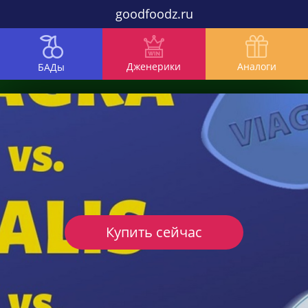
goodfoodz.ru
Дженерики
Аналоги
БАДы
Купить сейчас