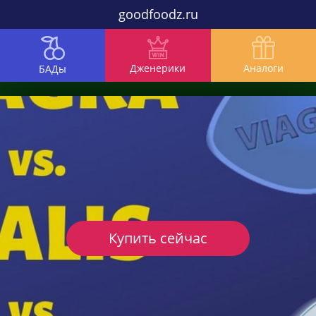
goodfoodz.ru
Дженерики
Аналоги
БАДы
Купить сейчас