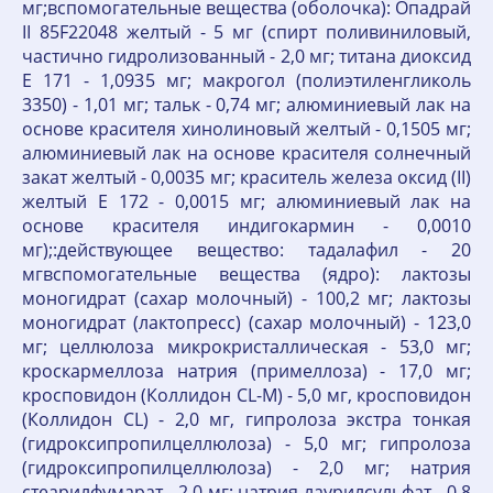
мг;вспомогательные вещества (оболочка): Опадрай
II 85F22048 желтый - 5 мг (спирт поливиниловый,
частично гидролизованный - 2,0 мг; титана диоксид
Е 171 - 1,0935 мг; макрогол (полиэтиленгликоль
3350) - 1,01 мг; тальк - 0,74 мг; алюминиевый лак на
основе красителя хинолиновый желтый - 0,1505 мг;
алюминиевый лак на основе красителя солнечный
закат желтый - 0,0035 мг; краситель железа оксид (II)
желтый Е 172 - 0,0015 мг; алюминиевый лак на
основе красителя индигокармин - 0,0010
мг);:действующее вещество: тадалафил - 20
мгвспомогательные вещества (ядро): лактозы
моногидрат (сахар молочный) - 100,2 мг; лактозы
моногидрат (лактопресс) (сахар молочный) - 123,0
мг; целлюлоза микрокристаллическая - 53,0 мг;
кроскармеллоза натрия (примеллоза) - 17,0 мг;
кросповидон (Коллидон CL-M) - 5,0 мг, кросповидон
(Коллидон CL) - 2,0 мг, гипролоза экстра тонкая
(гидроксипропилцеллюлоза) - 5,0 мг; гипролоза
(гидроксипропилцеллюлоза) - 2,0 мг; натрия
стеарилфумарат - 2,0 мг; натрия лаурилсульфат - 0,8