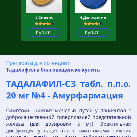
3.Сиалис
4.Дапоксетин
Купить
Купить
Препараты для потенции
Тадалафил в благовещенске купить
ТАДАЛАФИЛ-СЗ табл. п.п.о.
20 мг №4 - Амурфармация
Симптомы нижних мочевых путей у пациентов с
доброкачественной гиперплазией предстательной
железы (для дозировки 5 мг). Эректильная
дисфункция у пациентов с симптомами нижних