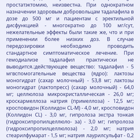
простатэктомию, неизвестна. При однократном
назначении здоровым добровольцам тадалафила в
дозе до 500 мг и пациентам с эректильной
дисфункцией - многократно до 100 мг/сут,
нежелательные эффекты были такие же, что и при
применении более низких доз. В случае
передозировки необходимо проводить
стандартное симптоматическое лечение. При
гемодиализе тадалафил практически не
выводится.:действующее вещество: тадалафил - 5
мгвспомогательные вещества (ядро): лактозы
моногидрат (сахар молочный) - 53,8 мг; лактозы
моногидрат (лактопресс) (сахар молочный) - 64,0
мг; целлюлоза микрокристаллическая - 26,0 мг;
кроскармеллоза натрия (примеллоза) - 12,5 мг;
кросповидон (Коллидон CL-M) - 4,0 мг, кросповидон
(Коллидон CL) - 3,0 мг, гипролоза экстра тонкая
(гидроксипропилцеллюло- за) - 3,0 мг; гипролоза
(гидроксипропилцеллюлоза) - 2,0 мг; натрия
стеарилфумарат - 1,5 мг; натрия лаурилсульфат - 0,2