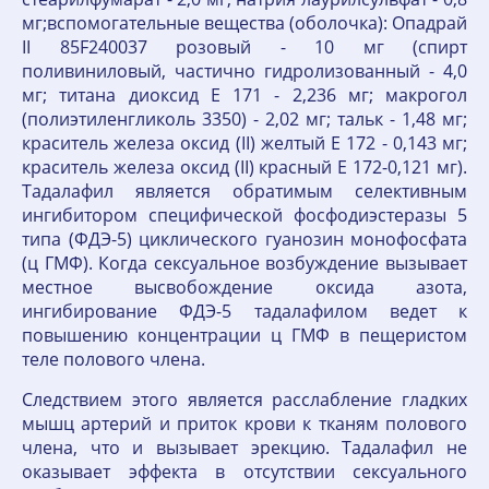
мг;вспомогательные вещества (оболочка): Опадрай
II 85F240037 розовый - 10 мг (спирт
поливиниловый, частично гидролизованный - 4,0
мг; титана диоксид Е 171 - 2,236 мг; макрогол
(полиэтиленгликоль 3350) - 2,02 мг; тальк - 1,48 мг;
краситель железа оксид (II) желтый Е 172 - 0,143 мг;
краситель железа оксид (II) красный Е 172-0,121 мг).
Тадалафил является обратимым селективным
ингибитором специфической фосфодиэстеразы 5
типа (ФДЭ-5) циклического гуанозин монофосфата
(ц ГМФ). Когда сексуальное возбуждение вызывает
местное высвобождение оксида азота,
ингибирование ФДЭ-5 тадалафилом ведет к
повышению концентрации ц ГМФ в пещеристом
теле полового члена.
Следствием этого является расслабление гладких
мышц артерий и приток крови к тканям полового
члена, что и вызывает эрекцию. Тадалафил не
оказывает эффекта в отсутствии сексуального