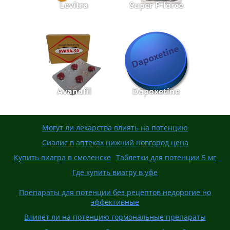
Levitra
Super P-force
Avanafil
Dapoxetine
Могут ли лекарства влиять на потенцию
Сиалис в аптеках нижний новгород цена
Купить виагра в смоленске
Таблетки для потенции 5 мг
Где купить виагру в уфе
Препараты для потенции без рецептов недорогие но
эффективные
Влияет ли на потенцию гормональные препараты