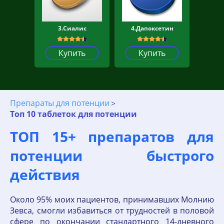
3.Сиалис
4.Дапоксетин
Купить
Купить
Препараты для потенции
Топ 10 таблеток для потенции
ТОП 15+ препаратов для
потенции быстрого
действия
Около 95% моих пациентов, принимавших Молнию
Зевса, смогли избавиться от трудностей в половой
сфере по окончании стандартного 14-дневного