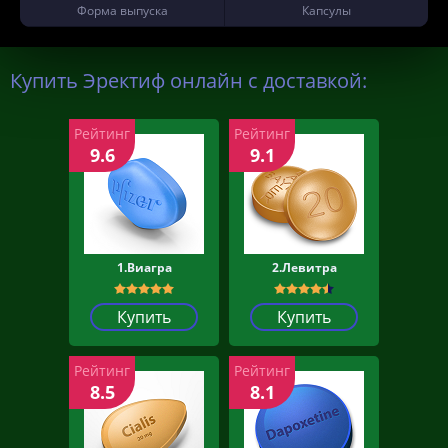
Форма выпуска
Капсулы
Купить Эректиф онлайн с доставкой:
Рейтинг
Рейтинг
9.6
9.1
1.Виагра
2.Левитра
Купить
Купить
Рейтинг
Рейтинг
8.5
8.1