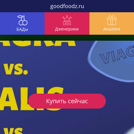
goodfoodz.ru
Дженерики
Аналоги
БАДы
Купить сейчас