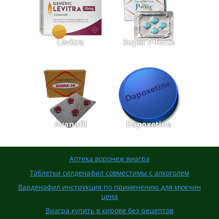
Levitra
Super P-force
Avanafil
Dapoxetine
Аптека воронеж виагра
Таблетки силденафил совместимы с алкоголем
Варденафил инструкция по применению для мужчин
цена
Виагра купить в кирове без рецептов