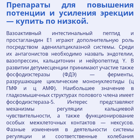
Препараты для повышения
потенции и усиления эрекции
— купить по низкой.
Вазоактивный интестинальный пептид и
простагландин Е1 играют дополнительную роль
посредством аденилатциклазной системы. Среди
их антагонистов необходимо назвать эндотелии,
вазопрессин, кальцитонин и нейропептид Y. В
развитии детумесценции принимают участие также
фосфодиэстеразы (ФДЭ) — ферменты,
разрушающие циклические мононуклеотиды (ц
ГМФ и ц АМФ). Наибольшее значение в
гладкомышечных структурах полового члена имеет
фосфодиэстераза-5. Интерес представляют
механизмы регуляции кальциевой
чувствительности, а также функционирование
особых межклеточных контактов — нексусов.
Фазные изменения в деятельности системы
регуляции и соответственные колебания