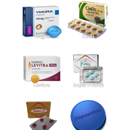
Viagra
Cialis
Levitra
Super P-force