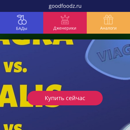
goodfoodz.ru
Дженерики
Аналоги
БАДы
Купить сейчас