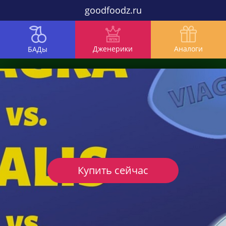
goodfoodz.ru
Дженерики
Аналоги
БАДы
Купить сейчас