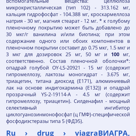
Вспомогательные вещества: целлюлоза
микрокристаллическая (тип 102) - 313.162 мг,
кальция гидрофосфат - 104.388 мг, кроскармеллоза
натрия - 30 мг, магния стеарат - 12 мг. * к голубому
пленочному покрытию может быть добавлено до
30 мкг/г ванилина и/или биотина; при этом
содержание одного или обоих компонентов в
пленочном покрытии составит до 0.75 мкг, 1.5 мкг и
3 мкг для дозировок 25 мг, 50 мг и
100
мг,
соответственно. Состав пленочной оболочки*:
опадрай голубой OY-LS-20921 - 15 мг (содержит
гипромеллозу, лактозы моногидрат - 3.675 мг,
триацетин, титана диоксид (E171), алюминиевый
лак на основе индигокармина (E132)) и опадрай
прозрачный YS-2-19114-A - 4.5 мг (содержит
гипромеллозу, триацетин). Силденафил - мощный
селективный ингибитор
циклогуанозинмонофосфат (ц ГМФ)-специфической
фосфодиэстеразы типа 5 (ФДЭ5).
Ru › drug › viagraВИАГРА,