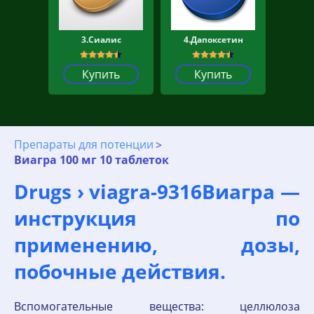
3.Сиалис
4.Дапоксетин
Купить
Купить
Препараты для потенции
Виагра 100 мг 10 таблеток
Drugs › viagra-9316Виагра —
инструкция по
применению, дозы,
побочные действия.
Вспомогательные вещества: целлюлоза