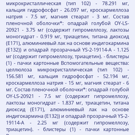
микрокристаллическая (тип 102) - 78.291 мг,
кальция гидрофосфат - 26.097 мг, кроскармеллоза
натрия - 7.5 мг, магния стеарат - 3 мг. Состав
пленочной оболочки*: опадрай голубой OY-LS-
20921 - 3.75 мг (содержит гипромеллозу, лактозы
моногидрат - 0.919 мг, триацетин, титана диоксид
(E171), алюминиевый лак на основе индигокармина
(E132)) и опадрай прозрачный YS-2-19114-A - 1.125
мг (содержит гипромеллозу, триацетин). - блистеры
(1) - пачки картонные Вспомогательные вещества:
целлюлоза микрокристаллическая (тип 102) -
156.581 мг, кальция гидрофосфат - 52.194 мг,
кроскармеллоза натрия - 15 мг, магния стеарат - 6
мг. Состав пленочной оболочки*: опадрай голубой
OY-LS-20921 - 7.5 мг (содержит гипромеллозу,
лактозы моногидрат - 1.837 мг, триацетин, титана
диоксид (E171), алюминиевый лак на основе
индигокармина (E132)) и опадрай прозрачный YS-2-
19114-A - 2.25 мг (содержит гипромеллозу,
триацетин). - блистеры (1) - пачки картонные