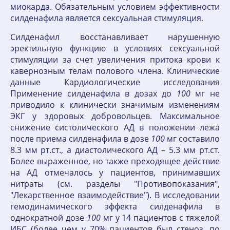
миокарда. Обязательным условием эффективности
силденафила является сексуальная стимуляция.
Силденафил восстанавливает нарушенную
эректильную функцию в условиях сексуальной
стимуляции за счет увеличения притока крови к
кавернозным телам полового члена. Клинические
данные Кардиологические исследования
Применение силденафила в дозах до
100
мг не
приводило к клинически значимым изменениям
ЭКГ у здоровых добровольцев. Максимальное
снижение систолического АД в положении лежа
после приема силденафила в дозе
100
мг составило
8.3 мм рт.ст., а диастолического АД – 5.3 мм рт.ст.
Более выраженное, но также преходящее действие
на АД отмечалось у пациентов, принимавших
нитраты (см. разделы "Противопоказания",
"Лекарственное взаимодействие"). В исследовании
гемодинамического эффекта силденафила в
однократной дозе
100
мг у 14 пациентов с тяжелой
ИБС (более чем у 70% пациентов был стеноз, по