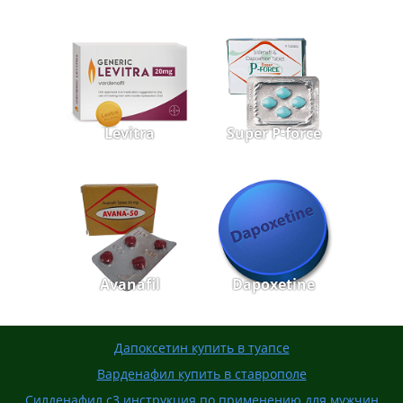
Levitra
Super P-force
Avanafil
Dapoxetine
Дапоксетин купить в туапсе
Варденафил купить в ставрополе
Силденафил с3 инструкция по применению для мужчин