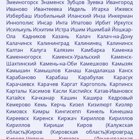
Змеиногорск Знаменск Зубцов Зуевка Ивангород
Иваново Ивантеевка Ивдель Игарка Ижевск
Избербаш Изобильный Иланский Инза Инкерман
Иннополис Инсар Инта Ипатово Ирбит Иркутск
Исилькуль Искитим Истра Ишим Ишимбай Йошкар-
Ола Кадников Казань Калач Калач-на-Дону
Калачинск Калининград Калининец Калининск
Калтан Калуга Калязин Камбарка Каменка
Каменногорск Каменск-Уральский Каменск-
Шахтинский Камень-на-Оби Камешково Камызяк
Камышин Камышлов Канаш Кандалакша Канск
Карабаново Карабаш Карабулак Карасук
Карачаевск Карачев Каргат Каргополь Карпинск
Карталы Касимов Касли Каспийск Катав-Ивановск
Катайск Качканар Кашин Кашира Кедровый
Кемерово Кемь Керчь Кизел Кизилюрт Кизляр
Кимовск Кимры Кингисепп Кинель Кинешма
Киреевск Киренск Киржач Кириллов Кириллов
Кириллов Кириши Киров (Калужская
область)Киров (Кировская область)Кировград
Кирово-Чепецк Кировск (Ленинградская