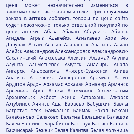
цена может незначительно измениться в
зависимости от выбранной аптеки. При получении
заказа в
аптеке
добавить товары по цене сайта
будет невозможно, только отдельной покупкой по
цене аптеки. Абаза Абакан Абдулино Абинск
Агидель Агрыз Адыгейск Азнакаево Азов Ак-
Довурак Аксай Алагир Алапаевск Алатырь Алдан
Алейск Александров Александровск Александровск-
Сахалинский Алексеевка Алексин Алзамай Алупка
Алушта Альметьевск Амурск Анадырь Анапа
Ангарск Андреаполь Анжеро-Судженск Анива
Апатиты Апрелевка Апшеронск Арамиль Аргун
Ардатов Ардон Арзамас Аркадак Армавир Армянск
Арсеньев Арск Артём Артёмовск Артёмовский
Архангельск Асбест Асино Астрахань Аткарск
Ахтубинск Ачинск Аша Бабаево Бабушкин Бавлы
Багратионовск Байкальск Баймак Бакал Баксан
Балабаново Балаково Балахна Балашиха Балашов
Балей Балтийск Барабинск Барнаул Барыш Батайск
Бахчисарай Бежецк Белая Калитва Белая Холуница