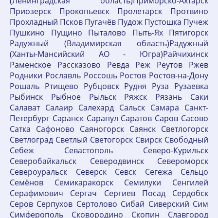
(Ленинградская область)Приморско-Ахтарск
Приозерск Прокопьевск Пролетарск Протвино
Прохладный Псков Пугачёв Пудож Пустошка Пучеж
Пушкино Пущино Пыталово Пыть-Ях Пятигорск
Радужный (Владимирская область)Радужный
(Ханты-Мансийский АО - Югра)Райчихинск
Раменское Рассказово Ревда Реж Реутов Ржев
Родники Рославль Россошь Ростов Ростов-на-Дону
Рошаль Ртищево Рубцовск Рудня Руза Рузаевка
Рыбинск Рыбное Рыльск Ряжск Рязань Саки
Салават Салаир Салехард Сальск Самара Санкт-
Петербург Саранск Сарапул Саратов Саров Сасово
Сатка Сафоново Саяногорск Саянск Светлогорск
Светлоград Светлый Светогорск Свирск Свободный
Себеж Севастополь Северо-Курильск
Северобайкальск Северодвинск Североморск
Североуральск Северск Севск Сегежа Сельцо
Семёнов Семикаракорск Семилуки Сенгилей
Серафимович Сергач Сергиев Посад Сердобск
Серов Серпухов Сертолово Сибай Сиверский Сим
Симферополь Сковородино Скопин Славгород