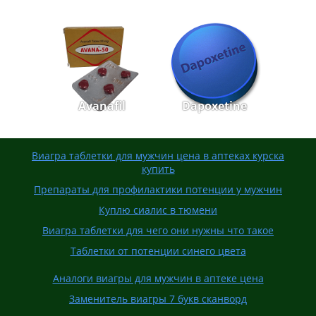
Avanafil
Dapoxetine
Виагра таблетки для мужчин цена в аптеках курска
купить
Препараты для профилактики потенции у мужчин
Куплю сиалис в тюмени
Виагра таблетки для чего они нужны что такое
Таблетки от потенции синего цвета
Аналоги виагры для мужчин в аптеке цена
Заменитель виагры 7 букв сканворд