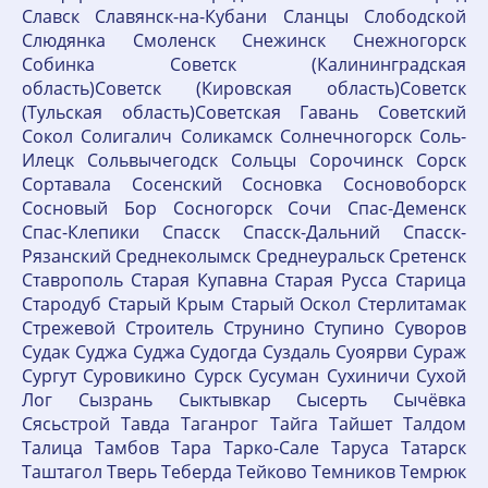
Славск Славянск-на-Кубани Сланцы Слободской
Слюдянка Смоленск Снежинск Снежногорск
Собинка Советск (Калининградская
область)Советск (Кировская область)Советск
(Тульская область)Советская Гавань Советский
Сокол Солигалич Соликамск Солнечногорск Соль-
Илецк Сольвычегодск Сольцы Сорочинск Сорск
Сортавала Сосенский Сосновка Сосновоборск
Сосновый Бор Сосногорск Сочи Спас-Деменск
Спас-Клепики Спасск Спасск-Дальний Спасск-
Рязанский Среднеколымск Среднеуральск Сретенск
Ставрополь Старая Купавна Старая Русса Старица
Стародуб Старый Крым Старый Оскол Стерлитамак
Стрежевой Строитель Струнино Ступино Суворов
Судак Суджа Суджа Судогда Суздаль Суоярви Сураж
Сургут Суровикино Сурск Сусуман Сухиничи Сухой
Лог Сызрань Сыктывкар Сысерть Сычёвка
Сясьстрой Тавда Таганрог Тайга Тайшет Талдом
Талица Тамбов Тара Тарко-Сале Таруса Татарск
Таштагол Тверь Теберда Тейково Темников Темрюк