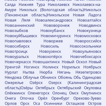
Салда Нижняя Тура Николаевск Николаевск-на-
Амуре Никольск (Вологодская область)Никольск
(Пензенская область)Никольское Новая Ладога
Новая Ляля Новоалександровск Новоалтайск
Новоаннинский Нововоронеж Новодвинск
Новозыбков Новокубанск Новокузнецк
Новокуйбышевск Новомичуринск Новомосковск
Новопавловск Новоржев Новороссийск
Новосибирск Новосиль Новосокольники
Новотроицк Новоузенск Новоульяновск
Новоуральск Новохопёрск Новочебоксарск
Новочеркасск Новошахтинск Новый Оскол Новый
Уренгой Ногинск Нолинск Норильск Ноябрьск
Нурлат Нытва Нюрба Нягань Нязепетровск
Няндома Облучье Обнинск Обоянь Обь Одинцово
Ожерелье Озёрск Озерск (Калининградская
область)Озёры Октябрьск Октябрьский Окуловка
Олёкминск Оленегорск Олонец Омск Омутнинск
Онега Опочка Орёл Оренбург Орехово-Зуево
Орлов Орск Оса Осинники Осташков Остров