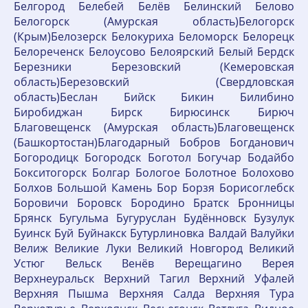
Белгород Белебей Белёв Белинский Белово
Белогорск (Амурская область)Белогорск
(Крым)Белозерск Белокуриха Беломорск Белорецк
Белореченск Белоусово Белоярский Белый Бердск
Березники Березовский (Кемеровская
область)Березовский (Свердловская
область)Беслан Бийск Бикин Билибино
Биробиджан Бирск Бирюсинск Бирюч
Благовещенск (Амурская область)Благовещенск
(Башкортостан)Благодарный Бобров Богданович
Богородицк Богородск Боготол Богучар Бодайбо
Бокситогорск Болгар Бологое Болотное Болохово
Болхов Большой Камень Бор Борзя Борисоглебск
Боровичи Боровск Бородино Братск Бронницы
Брянск Бугульма Бугуруслан Будённовск Бузулук
Буинск Буй Буйнакск Бутурлиновка Валдай Валуйки
Велиж Великие Луки Великий Новгород Великий
Устюг Вельск Венёв Верещагино Верея
Верхнеуральск Верхний Тагил Верхний Уфалей
Верхняя Пышма Верхняя Салда Верхняя Тура