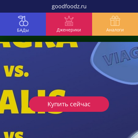
goodfoodz.ru
Дженерики
Аналоги
БАДы
Купить сейчас