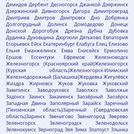
Демидов Дербент Десногорск Джанкой Дзержинск
Дзержинский Дивногорск Дигора Димитровград
Дмитриев Дмитров Дмитровск Дно Добрянка
Долгопрудный Долинск Домодедово Донецк
Донской Дорогобуж Дрезна Дубна Дубовка
Дудинка Духовщина Дюртюли Дятьково Евпатория
Егорьевск Ейск Екатеринбург Елабуга Елец Елизово
Ельня Еманжелинск Емва Енисейск Ермолино
Ершов Ессентуки Ефремов Железноводск
Железногорск (Красноярский край)Железногорск
(Курская область)Железногорск-Илимский
Железнодорожный (Балашиха)Жердевка Жигулёвск
Жиздра Жирновск Жуков Жуковка Жуковский
Завитинск Заводоуковск Заволжск Заволжье
Задонск Заинск Закаменск Заозёрный Заозёрск
Западная Двина Заполярный Зарайск Заречный
(Пензенская область)Заречный (Свердловская
область)Заринск Звенигово Звенигород Зверево
Зеленогорск Зеленоградск Зеленодольск
Зеленокумск Зерноград Зея Зима Златоуст Злынка