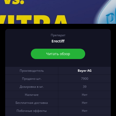
Препарат
Erectiff
Читать обзор
Производитель
Bayer AG
Продано шт.
7900
Дозировка в мг.
39
Наличие
Нет
Бесплатная доставка
Нет
Побочные эффекты
Нет