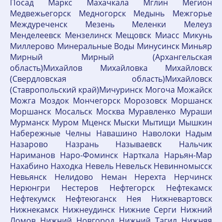
Посад Маркс Махачкала Мглин Мегион
Медвежьегорск Медногорск Медынь Межгорье
Междуреченск Мезень Меленки Мелеуз
Менделеевск Мензелинск Мещовск Миасс Микунь
Миллерово Минеральные Воды Минусинск Миньяр
Мирный Мирный (Архангельская
область)Михайлов Михайловка Михайловск
(Свердловская область)Михайловск
(Ставропольский край)Мичуринск Могоча Можайск
Можга Моздок Мончегорск Морозовск Моршанск
Моршанск Мосальск Москва Муравленко Мураши
Мурманск Муром Мценск Мыски Мытищи Мышкин
Набережные Челны Навашино Наволоки Надым
Назарово Назрань Называевск Нальчик
Нариманов Наро-Фоминск Нарткала Нарьян-Мар
Нахабино Находка Невель Невельск Невинномысск
Невьянск Нелидово Неман Нерехта Нерчинск
Нерюнгри Нестеров Нефтегорск Нефтекамск
Нефтекумск Нефтеюганск Нея Нижневартовск
Нижнекамск Нижнеудинск Нижние Серги Нижний
Ломов Нижний Новгород Нижний Тагил Нижняя