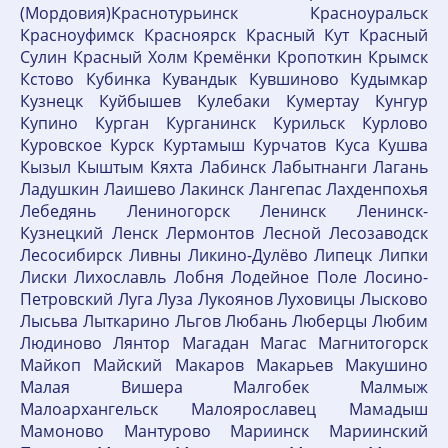
(Мордовия)Краснотурьинск Красноуральск
Красноуфимск Красноярск Красный Кут Красный
Сулин Красный Холм Кремёнки Кропоткин Крымск
Кстово Кубинка Кувандык Кувшиново Кудымкар
Кузнецк Куйбышев Кулебаки Кумертау Кунгур
Купино Курган Курганинск Курильск Курлово
Куровское Курск Куртамыш Курчатов Куса Кушва
Кызыл Кыштым Кяхта Лабинск Лабытнанги Лагань
Ладушкин Лаишево Лакинск Лангепас Лахденпохья
Лебедянь Лениногорск Ленинск Ленинск-
Кузнецкий Ленск Лермонтов Лесной Лесозаводск
Лесосибирск Ливны Ликино-Дулёво Липецк Липки
Лиски Лихославль Лобня Лодейное Поле Лосино-
Петровский Луга Луза Лукоянов Луховицы Лысково
Лысьва Лыткарино Льгов Любань Люберцы Любим
Людиново Лянтор Магадан Магас Магнитогорск
Майкоп Майский Макаров Макарьев Макушино
Малая Вишера Малгобек Малмыж
Малоархангельск Малоярославец Мамадыш
Мамоново Мантурово Мариинск Мариинский