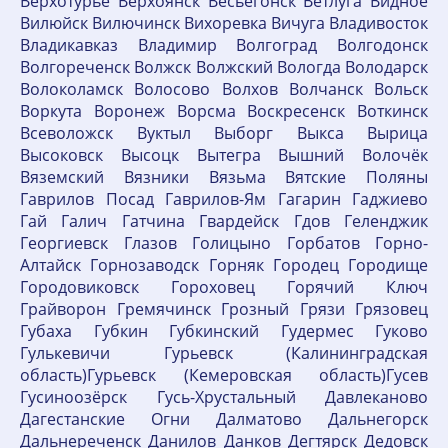
Верхотурье Верхоянск Весьегонск Ветлуга Видное
Вилюйск Вилючинск Вихоревка Вичуга Владивосток
Владикавказ Владимир Волгоград Волгодонск
Волгореченск Волжск Волжский Вологда Володарск
Волоколамск Волосово Волхов Волчанск Вольск
Воркута Воронеж Ворсма Воскресенск Воткинск
Всеволожск Вуктыл Выборг Выкса Вырица
Высоковск Высоцк Вытегра Вышний Волочёк
Вяземский Вязники Вязьма Вятские Поляны
Гаврилов Посад Гаврилов-Ям Гагарин Гаджиево
Гай Галич Гатчина Гвардейск Гдов Геленджик
Георгиевск Глазов Голицыно Горбатов Горно-
Алтайск Горнозаводск Горняк Городец Городище
Городовиковск Гороховец Горячий Ключ
Грайворон Гремячинск Грозный Грязи Грязовец
Губаха Губкин Губкинский Гудермес Гуково
Гулькевичи Гурьевск (Калининградская
область)Гурьевск (Кемеровская область)Гусев
Гусиноозёрск Гусь-Хрустальный Давлеканово
Дагестанские Огни Далматово Дальнегорск
Дальнереченск Данилов Данков Дегтярск Дедовск