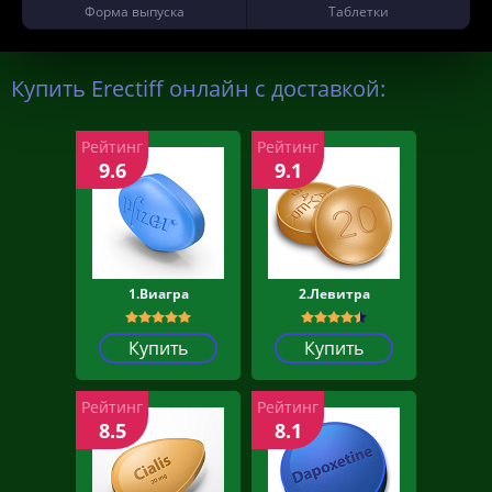
Форма выпуска
Таблетки
Купить Erectiff онлайн с доставкой:
Рейтинг
Рейтинг
9.6
9.1
1.Виагра
2.Левитра
Купить
Купить
Рейтинг
Рейтинг
8.5
8.1