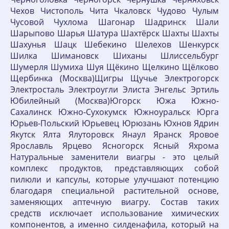
Чехов Чистополь Чита Чкаловск Чудово Чулым
Чусовой Чухлома Шагонар Шадринск Шали
Шарыпово Шарья Шатура Шахтёрск Шахты Шахты
Шахунья Шацк Шебекино Шелехов Шенкурск
Шилка Шимановск Шиханы Шлиссельбург
Шумерля Шумиха Шуя Щёкино Щелкино Щёлково
Щербинка (Москва)Щигры Щучье Электрогорск
Электросталь Электроугли Элиста Энгельс Эртиль
Юбилейный (Москва)Югорск Южа Южно-
Сахалинск Южно-Сухокумск Южноуральск Юрга
Юрьев-Польский Юрьевец Юрюзань Юхнов Ядрин
Якутск Ялта Ялуторовск Янаул Яранск Яровое
Ярославль Ярцево Ясногорск Ясный Яхрома
Натуральные заменители виагры - это целый
комплекс продуктов, представляющих собой
пилюли и капсулы, которые улучшают потенцию
благодаря специальной растительной основе,
заменяющих аптечную виагру. Состав таких
средств исключает использование химических
компонентов, а именно силденафила, который на