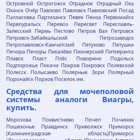
Островной Острогожск Отрадное Отрадный Оха
Оханск Очёр Павлово Павловск Павловский Посад
Палласовка Партизанск Певек Пенза Первомайск
Первоуральск Перевоз Пересвет Переславль-
Залесский Пермь Пестово Петров Вал Петровск
Петровск-Забайкальский Петрозаводск
Петропавловск-Камчатский Петухово Петушки
Печора Печоры Пикалёво Пионерский Питкяранта
Плавск Пласт Плёс Поворино Подольск
Подпорожье Покачи Покров Покровск Полевской
Полесск Полысаево Полярные Зори Полярный
Поронайск Порхов Поселок им.
Средства для мочеполовой
системы аналоги Виагры,
купить.
Морозова Похвистнево Почеп Починок
Пошехонье Правдинск Приволжск Приморск
(Калининградская область)Приморск