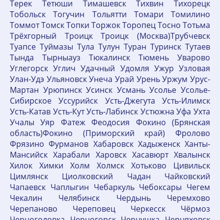
Терек Тетюши Тимашевск Тихвин Тихорецк
Тобольск Тогучин Тольятти Томари Томилино
Томмот Томск Топки Торжок Торопец Тосно Тотьма
Трёхгорный Троицк Троицк (Москва)Трубчевск
Туапсе Туймазы Тула Тулун Туран Туринск Тутаев
Тында Тырныауз Тюкалинск Тюмень Уварово
Углегорск Углич Удачный Удомля Ужур Узловая
Улан-Удэ Ульяновск Унеча Урай Урень Уржум Урус-
Мартан Урюпинск Усинск Усмань Усолье Усолье-
Сибирское Уссурийск Усть-Джегута Усть-Илимск
Усть-Катав Усть-Кут Усть-Лабинск Устюжна Уфа Ухта
Учалы Уяр Фатеж Феодосия Фокино (Брянская
область)Фокино (Приморский край) Фролово
Фрязино Фурманов Хабаровск Хадыженск Ханты-
Мансийск Харабали Харовск Хасавюрт Хвалынск
Хилок Химки Холм Холмск Хотьково Цивильск
Цимлянск Циолковский Чадан Чайковский
Чапаевск Чаплыгин Чебаркуль Чебоксары Чегем
Чекалин Челябинск Чердынь Черемхово
Черепаново Череповец Черкесск Чёрмоз
Черноголовка Черногорск Чернушка Черняховск