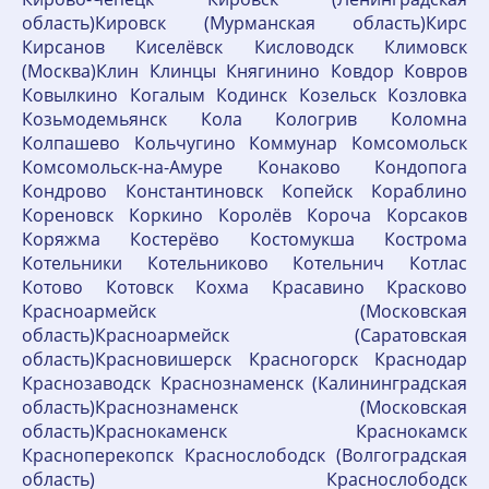
область)Кировск (Мурманская область)Кирс
Кирсанов Киселёвск Кисловодск Климовск
(Москва)Клин Клинцы Княгинино Ковдор Ковров
Ковылкино Когалым Кодинск Козельск Козловка
Козьмодемьянск Кола Кологрив Коломна
Колпашево Кольчугино Коммунар Комсомольск
Комсомольск-на-Амуре Конаково Кондопога
Кондрово Константиновск Копейск Кораблино
Кореновск Коркино Королёв Короча Корсаков
Коряжма Костерёво Костомукша Кострома
Котельники Котельниково Котельнич Котлас
Котово Котовск Кохма Красавино Красково
Красноармейск (Московская
область)Красноармейск (Саратовская
область)Красновишерск Красногорск Краснодар
Краснозаводск Краснознаменск (Калининградская
область)Краснознаменск (Московская
область)Краснокаменск Краснокамск
Красноперекопск Краснослободск (Волгоградская
область) Краснослободск