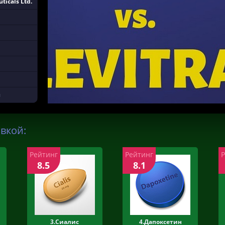
ticals Ltd.
ы
авкой:
Рейтинг
Рейтинг
8.5
8.1
3.Сиалис
4.Дапоксетин