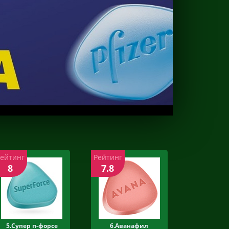
Рейтинг
Рейтинг
8
7.8
5.Супер п-форсе
6.Аванафил