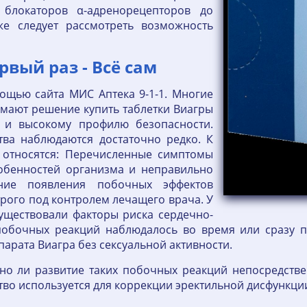
 блокаторов α-адренорецепторов до
же следует рассмотреть возможность
вый раз - Всё сам
мощью сайта МИС Аптека 9-1-1. Многие
мают решение купить таблетки Виагры
 и высокому профилю безопасности.
ва наблюдаются достаточно редко. К
 относятся: Перечисленные симптомы
обенностей организма и неправильно
ние появления побочных эффектов
трого под контролем лечащего врача. У
существовали факторы риска сердечно-
побочных реакций наблюдалось во время или сразу п
арата Виагра без сексуальной активности.
но ли развитие таких побочных реакций непосредстве
тво используется для коррекции эректильной дисфункц