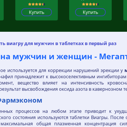
Купить
Купить
ь виагру для мужчин в таблетках в первый раз
 на мужчин и женщин - Мегап
рое используется для коррекции нарушений эрекции у
лденафил принадлежит к высокоселективным ингибитор
рмент, вещество влияет на интенсивность кровос
результат высвобождения оксида азота в кавернозном те
 Фармэконом
енных процессов на любом этапе приводит к ухуд
ского состояния используются таблетки Виагры. После
максимальная общая плазменная концентрация сил