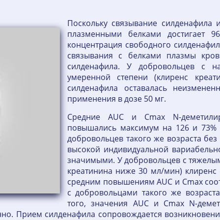
Поскольку связывание силденафила и
плазменными белками достигает 96
концентрация свободного силденафила 
связывания с белками плазмы кров
силденафила. У добровольцев с н
умеренной степени (клиренс креат
силденафила оставалась неизменен
применения в дозе 50 мг.
Средние AUC и Cmax N-деметилиро
повышались максимум на 126 и 73% 
добровольцев такого же возраста без
высокой индивидуальной вариабельно
значимыми. У добровольцев с тяжелы
креатинина ниже 30 мл/мин) клиренс 
средним повышениям AUC и Cmax соот
с добровольцами такого же возраст
того, значения AUC и Cmax N-демет
нно. Прием силденафила сопровождается возникновени