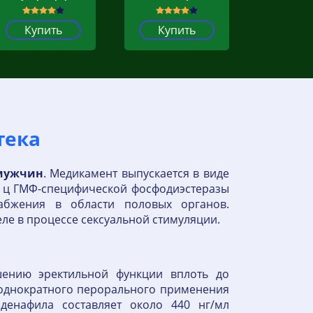
Купить
Купить
тека
мужчин
. Медикамент выпускается в виде
ам ц ГМФ-специфической фосфодиэстеразы
набжения в области половых органов.
ле в процессе сексуальной стимуляции.
шению эректильной функции вплоть до
 однократного перорального применения
денафила составляет около 440 нг/мл