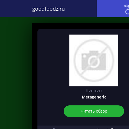
goodfoodz.ru
Препарат
Metageneric
Читать обзор