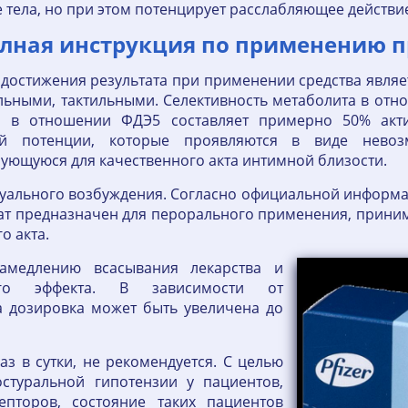
 тела, но при этом потенцирует расслабляющее действие
олная инструкция по применению 
достижения результата при применении средства являе
ьными, тактильными. Селективность метаболита в отн
та в отношении ФДЭ5 составляет примерно 50% акти
ий потенции, которые проявляются в виде невоз
ующуюся для качественного акта интимной близости.
суального возбуждения. Согласно официальной информа
рат предназначен для перорального применения, прини
го акта.
амедлению всасывания лекарства и
ого эффекта. В зависимости от
а дозировка может быть увеличена до
аз в сутки, не рекомендуется. С целью
стуральной гипотензии у пациентов,
пторов, состояние таких пациентов