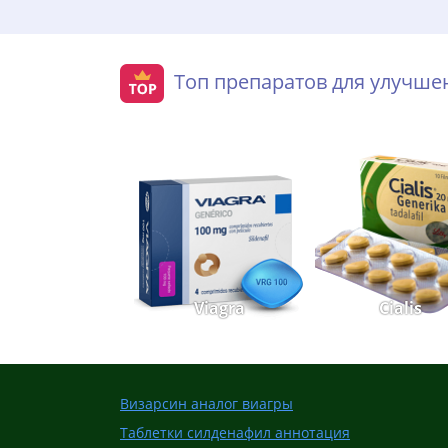
Топ препаратов для улучш
Viagra
Cialis
Визарсин аналог виагры
Таблетки силденафил аннотация