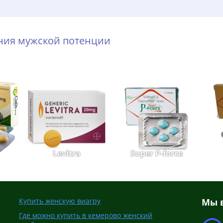
ения мужской потенции
Levitra
Super P-force
Купить женскую виагру
Мы в
Где можно купить в кемерово женский