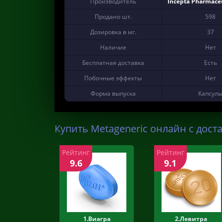
Производитель
Incepta Pharmaceu
Продано шт.
598
Дозировка в мг.
37
Наличие
Нет
Бесплатная доставка
Есть
Побочные эффекты
Нет
Форма выпуска
Капсул
Купить Metageneric онлайн с дост
Рейтинг
Рейтинг
9.6
9.1
1.Виагра
2.Левитра