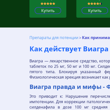
Купить
Купить
Препараты для потенции
Как принимат
Как действует Виагра
Виагра — лекарственное средство, кото
таблеток по 25 мг, 50 мг и 100 мг. Си
пятого типа. Блокируя указанный фе
Физиологическая эрекция возникает как 
Виагра правда и мифы -
Это приводит к: Нарушение перечисл
импотенции. Для коррекции патологиче
силденафила в дозе 100 мг средняя 