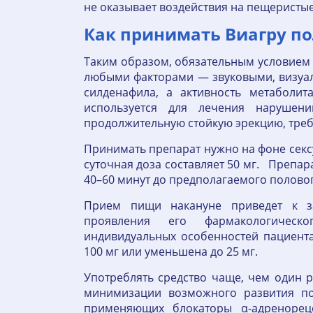
не оказывает воздействия на пещеристые
Как принимать Виагру п
Таким образом, обязательным условием 
любыми факторами — звуковыми, визуал
силденафила, а активность метаболи
используется для лечения нарушен
продолжительную стойкую эрекцию, треб
Принимать препарат нужно на фоне сек
суточная доза составляет 50 мг. Препа
40–60 минут до предполагаемого полово
Прием пищи накануне приведет к з
проявления его фармакологическ
индивидуальных особенностей пациент
100 мг или уменьшена до 25 мг.
Употреблять средство чаще, чем один р
минимизации возможного развития по
применяющих блокаторы α-адренореце