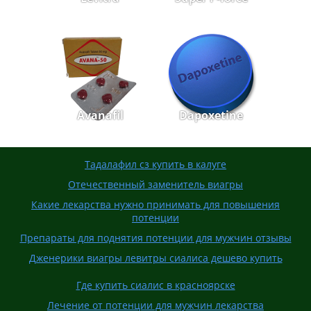
Avanafil
Dapoxetine
Тадалафил сз купить в калуге
Отечественный заменитель виагры
Какие лекарства нужно принимать для повышения
потенции
Препараты для поднятия потенции для мужчин отзывы
Дженерики виагры левитры сиалиса дешево купить
Где купить сиалис в красноярске
Лечение от потенции для мужчин лекарства