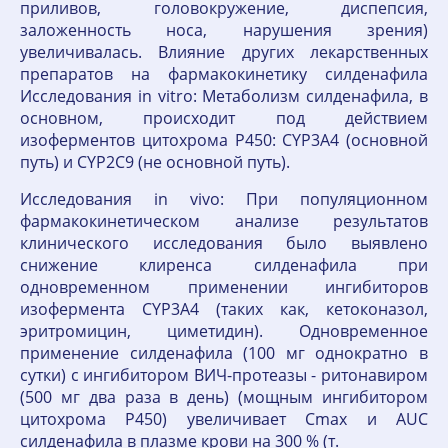
приливов, головокружение, диспепсия,
заложенность носа, нарушения зрения)
увеличивалась. Влияние других лекарственных
препаратов на фармакокинетику силденафила
Исследования in vitro: Метаболизм силденафила, в
основном, происходит под действием
изоферментов цитохрома P450: CYP3A4 (основной
путь) и CYP2C9 (не основной путь).
Исследования in vivo: При популяционном
фармакокинетическом анализе результатов
клинического исследования было выявлено
снижение клиренса силденафила при
одновременном применении ингибиторов
изофермента CYP3A4 (таких как, кетоконазол,
эритромицин, циметидин). Одновременное
применение силденафила (100 мг однократно в
сутки) с ингибитором ВИЧ-протеазы - ритонавиром
(500 мг два раза в день) (мощным ингибитором
цитохрома Р450) увеличивает Cmax и AUC
силденафила в плазме крови на 300 % (т.