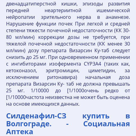
двенадцатиперстной кишки, эпизоды развития
передней неартериитной ишемической
нейропатии зрительного нерва в анамнезе.
Нарушение функции почек При легкой и средней
степени тяжести почечной недостаточности (КК 30-
80 мл/мин) коррекции дозы не требуется, при
тяжелой почечной недостаточности (КК менее 30
мл/мин) дозу препарата Визарсин Ку-таб следует
снизить до 25 мг. При одновременном применении
с ингибиторами изофермента CYP3A4 (таких как,
кетоконазол, эритромицин, циметидин, за
исключением ритонавира) начальная доза
препарата Визарсин Ку- таб не должна превышать
25 мг. 1/10000 до [1/1000очень редко от
[1/10000частота неизвестна не может быть оценена
на основе имеющихся данных.
Силденафил-СЗ купить в
Волгограде. - Социальная
Аптека