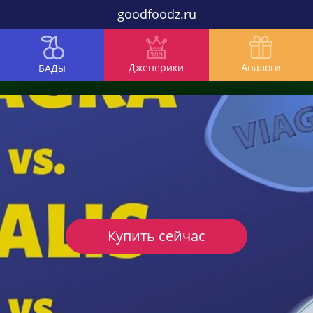
goodfoodz.ru
Дженерики
Аналоги
БАДы
Купить сейчас