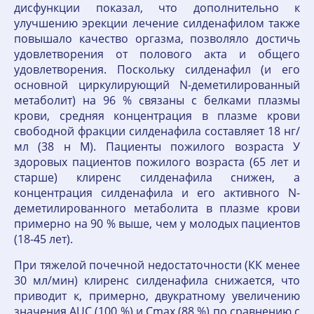
дисфункции показал, что дополнительно к
улучшению эрекции лечение силденафилом также
повышало качество оргазма, позволяло достичь
удовлетворения от полового акта и общего
удовлетворения. Поскольку силденафил (и его
основной циркулирующий N-деметилированный
метаболит) на 96 % связаны с белками плазмы
крови, средняя концентрация в плазме крови
свободной фракции силденафила составляет 18 нг/
мл (38 н M). Пациенты пожилого возраста У
здоровых пациентов пожилого возраста (65 лет и
старше) клиренс силденафила снижен, а
концентрация силденафила и его активного N-
деметилированного метаболита в плазме крови
примерно на 90 % выше, чем у молодых пациентов
(18-45 лет).
При тяжелой почечной недостаточности (КК менее
30 мл/мин) клиренс силденафила снижается, что
приводит к, примерно, двукратному увеличению
значения AUC (100 %) и Cmax (88 %) по сравнению с