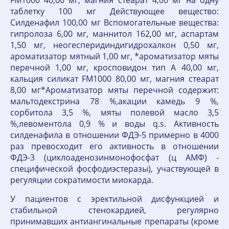
FM1000 40,00 мг, магния стеарат 4,00 мг на одну
таблетку 100 мг Действующее вещество:
Силденафил 100,00 мг Вспомогательные вещества:
гипролоза 6,00 мг, маннитол 162,00 мг, аспартам
1,50 мг, неогесперидиндигидрохалкон 0,50 мг,
ароматизатор мятный 1,00 мг, *ароматизатор мяты
перечной 1,00 мг, кросповидон тип А 40,00 мг,
кальция силикат FM1000 80,00 мг, магния стеарат
8,00 мг*Ароматизатор мяты перечной содержит:
мальтодекстрина 78 %,акации камедь 9 %,
сорбитола 3,5 %, мяты полевой масло 3,5
%,левоментола 0,9 % и воды q.s. Активность
силденафила в отношении ФДЭ-5 примерно в 4000
раз превосходит его активность в отношении
ФДЭ-3 (циклоаденозинмонофосфат (ц АМФ) -
специфической фосфодиэстеразы), участвующей в
регуляции сократимости миокарда.
У пациентов с эректильной дисфункцией и
стабильной стенокардией, регулярно
принимавших антиангинальные препараты (кроме