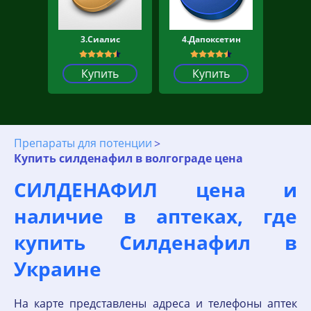
3.Сиалис
4.Дапоксетин
Купить
Купить
Препараты для потенции
Купить силденафил в волгограде цена
СИЛДЕНАФИЛ цена и
наличие в аптеках, где
купить Силденафил в
Украине
На карте представлены адреса и телефоны аптек