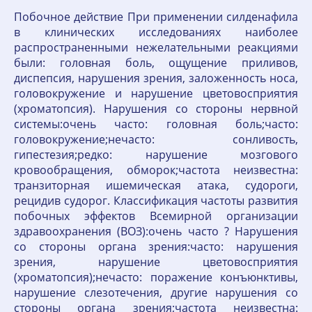
Побочное действие При применении силденафила
в клинических исследованиях наиболее
распространенными нежелательными реакциями
были: головная боль, ощущение приливов,
диспепсия, нарушения зрения, заложенность носа,
головокружение и нарушение цветовосприятия
(хроматопсия). Нарушения со стороны нервной
системы:очень часто: головная боль;часто:
головокружение;нечасто: сонливость,
гипестезия;редко: нарушение мозгового
кровообращения, обморок;частота неизвестна:
транзиторная ишемическая атака, судороги,
рецидив судорог. Классификация частоты развития
побочных эффектов Всемирной организации
здравоохранения (ВОЗ):очень часто ? Нарушения
со стороны органа зрения:часто: нарушения
зрения, нарушение цветовосприятия
(хроматопсия);нечасто: поражение конъюнктивы,
нарушение слезотечения, другие нарушения со
стороны органа зрения;частота неизвестна: