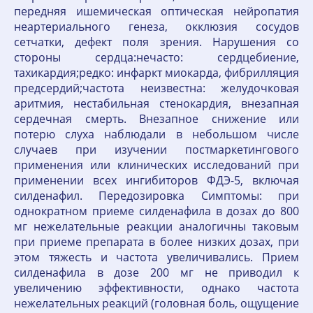
передняя ишемическая оптическая нейропатия
неартериального генеза, окклюзия сосудов
сетчатки, дефект поля зрения. Нарушения со
стороны сердца:нечасто: сердцебиение,
тахикардия;редко: инфаркт миокарда, фибрилляция
предсердий;частота неизвестна: желудочковая
аритмия, нестабильная стенокардия, внезапная
сердечная смерть. Внезапное снижение или
потерю слуха наблюдали в небольшом числе
случаев при изучении постмаркетингового
применения или клинических исследований при
применении всех ингибиторов ФДЭ-5, включая
силденафил. Передозировка Симптомы: при
однократном приеме силденафила в дозах до 800
мг нежелательные реакции аналогичны таковым
при приеме препарата в более низких дозах, при
этом тяжесть и частота увеличивались. Прием
силденафила в дозе 200 мг не приводил к
увеличению эффективности, однако частота
нежелательных реакций (головная боль, ощущение