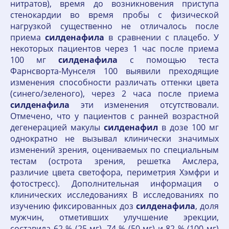
нитратов), время до возникновения приступа
стенокардии во время пробы с физической
нагрузкой существенно не отличалось после
приема
силденафила
в сравнении с плацебо. У
некоторых пациентов через 1 час после приема
100 мг
силденафила
с помощью теста
Фарнсворта-Мунселя 100 выявили преходящие
изменения способности различать оттенки цвета
(синего/зеленого), через 2 часа после приема
силденафила
эти изменения отсутствовали.
Отмечено, что у пациентов с ранней возрастной
дегенерацией макулы
силденафил
в дозе 100 мг
однократно не вызывал клинически значимых
изменений зрения, оцениваемых по специальным
тестам (острота зрения, решетка Амслера,
различие цвета светофора, периметрия Хэмфри и
фотостресс). Дополнительная информация о
клинических исследованиях В исследованиях по
изучению фиксированных доз
силденафила
, доля
мужчин, отметивших улучшение эрекции,
составила 62 % (25 мг), 74 % (50 мг) и 82 % (100 мг)