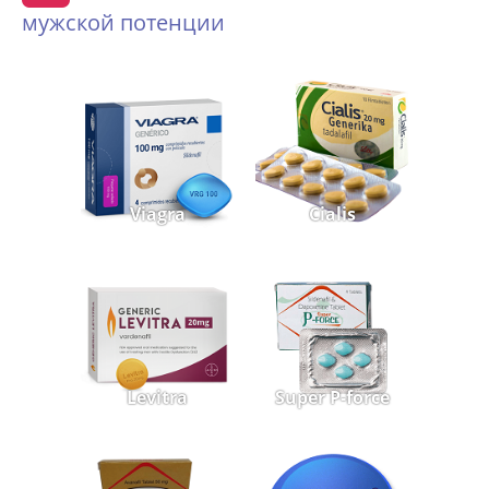
мужской потенции
Viagra
Cialis
Levitra
Super P-force