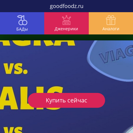
goodfoodz.ru
Дженерики
Аналоги
БАДы
Купить сейчас