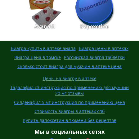
Avanafil
Dapoxetine
Виагра купить в аптеке анапа
Виагра цены в аптеках
Виагра цена в томске
Российская виагра таблетки
Сколько стоит виагра для мужчин в аптеке цена
Цены на виагру в аптеке
Тадалафил с3 инструкция по применению для мужчин
20 мг отзывы
Силденафил 5 мг инструкция по применению цена
Стоимость виагры в аптеках спб
Купить дапоксетин в тюмени без рецептов
Мы в социальных сетях