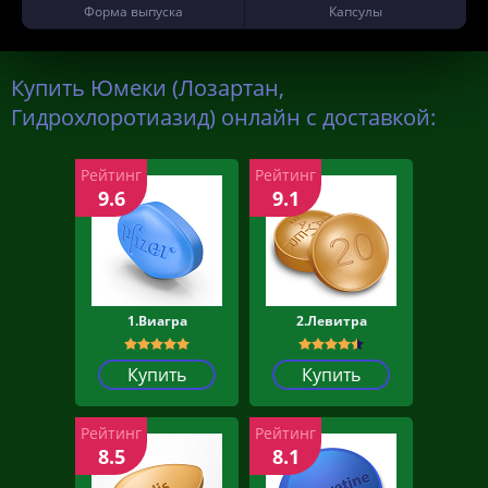
Форма выпуска
Капсулы
Купить Юмеки (Лозартан,
Гидрохлоротиазид) онлайн с доставкой:
Рейтинг
Рейтинг
9.6
9.1
1.Виагра
2.Левитра
Купить
Купить
Рейтинг
Рейтинг
8.5
8.1