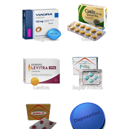
Viagra
Cialis
Levitra
Super P-force