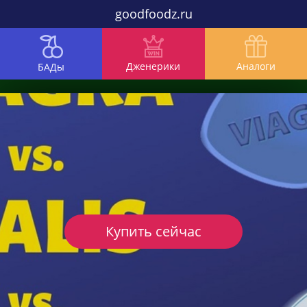
goodfoodz.ru
Дженерики
Аналоги
БАДы
Купить сейчас