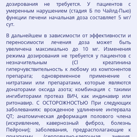
дозирования не требуется. У пациентов с
умеренным нарушением (стадия Б по Чайлд-Пью)
функции печени начальная доза составляет 5 мг/
сут.
В дальнейшем в зависимости от эффективности и
переносимости лечения доза может быть
увеличена максимально до 10 мг. Изменения
режима дозирования не требуется у пациентов с
незначительным (Cl креатинина
гиперчувствительность к любому из компонентов
препарата; одновременное применение с
нитратами или препаратами, которые являются
донаторами оксида азота; комбинация с такими
ингибиторами протеаз ВИЧ, как индинавир или
ритонавир. С ОСТОРОЖНОСТЬЮ При следующих
заболеваниях: врожденное удлинение интервала
QT; анатомическая деформация полового члена
(искривление, кавернозный фиброз, болезнь
Пейрони); заболевания, предрасполагающие к
приапизму (серповидно-клеточная анемия,