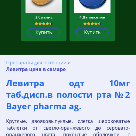
3.Сиалис
4.Дапоксетин
Купить
Купить
Препараты для потенции
Левитра цена в самаре
Левитра одт 10мг
таб.дисп.в полости рта №2
Bayer pharma ag.
Круглые, двояковыпуклые, слегка шероховатые
таблетки от светло-оранжевого до серовато-
оранжевого цвета, покрытые оболочкой, с