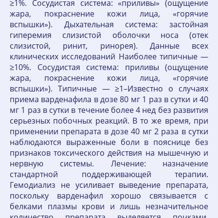
≥1%. Сосудистая система: «приливы» (ощущение
жара, покраснение кожи лица, «горячие
вспышки»). Дыхательная система: застойная
гиперемия слизистой оболочки носа (отек
слизистой, ринит, ринорея). Данные всех
клинических исследований Наиболее типичные —
≥10%. Сосудистая система: приливы (ощущение
жара, покраснение кожи лица, «горячие
вспышки»). Типичные — ≥1–Известно о случаях
приема варденафила в дозе 80 мг 1 раз в сутки и 40
мг 1 раз в сутки в течение более 4 нед без развития
серьезных побочных реакций. В то же время, при
применении препарата в дозе 40 мг 2 раза в сутки
наблюдаются выраженные боли в пояснице без
признаков токсического действия на мышечную и
нервную системы. Лечение: назначение
стандартной поддерживающей терапии.
Гемодиализ не усиливает выведение препарата,
поскольку варденафил хорошо связывается с
белками плазмы крови и лишь незначительное
количество препарата выделяется почками.