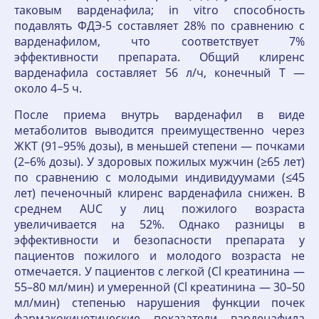
таковым варденафила; in vitro способность
подавлять ФДЭ-5 составляет 28% по сравнению с
варденафилом, что соответствует 7%
эффективности препарата. Общий клиренс
варденафила составляет 56 л/ч, конечный T —
около 4–5 ч.
После приема внутрь варденафил в виде
метаболитов выводится преимущественно через
ЖКТ (91–95% дозы), в меньшей степени — почками
(2–6% дозы). У здоровых пожилых мужчин (≥65 лет)
по сравнению с молодыми индивидуумами (≤45
лет) печеночный клиренс варденафила снижен. В
среднем AUC у лиц пожилого возраста
увеличивается на 52%. Однако разницы в
эффективности и безопасности препарата у
пациентов пожилого и молодого возраста не
отмечается. У пациентов с легкой (Cl креатинина —
55–80 мл/мин) и умеренной (Cl креатинина — 30–50
мл/мин) степенью нарушения функции почек
фармакокинетические показатели варденафила