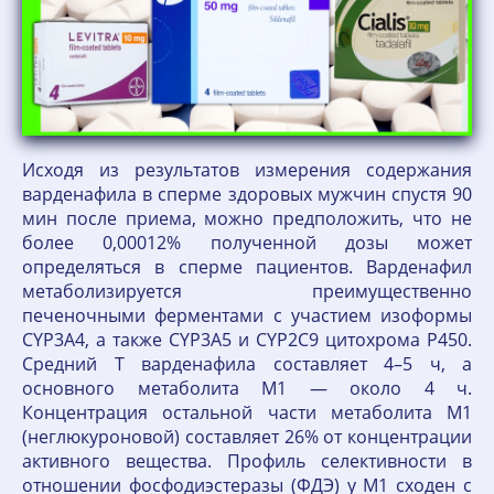
Исходя из результатов измерения содержания
варденафила в сперме здоровых мужчин спустя 90
мин после приема, можно предположить, что не
более 0,00012% полученной дозы может
определяться в сперме пациентов. Варденафил
метаболизируется преимущественно
печеночными ферментами с участием изоформы
CYP3A4, а также CYP3А5 и CYP2C9 цитохрома P450.
Средний T варденафила составляет 4–5 ч, а
основного метаболита М1 — около 4 ч.
Концентрация остальной части метаболита М1
(неглюкуроновой) составляет 26% от концентрации
активного вещества. Профиль селективности в
отношении фосфодиэстеразы (ФДЭ) у М1 сходен с