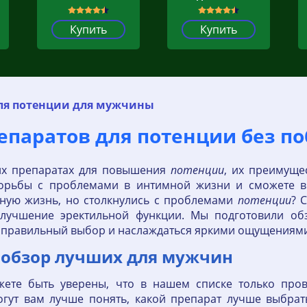
Купить
Купить
ля потенции для мужчины
репаратов для потенции без п
ших препаратах для повышения
потенции
, их преимущес
борьбы с проблемами в интимной жизни и сможете в
ьную жизнь, но столкнулись с проблемами
потенции
? 
улучшение эректильной функции. Мы подготовили об
ь правильный выбор и наслаждаться яркими ощущениями
 обзор лучших для мужчин
ете быть уверены, что в нашем списке только про
гут вам лучше понять, какой препарат лучше выбрать