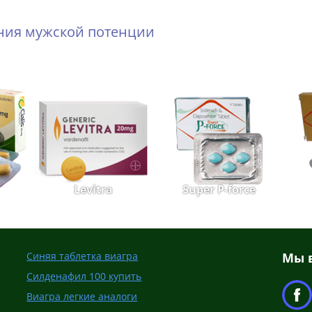
ения мужской потенции
Levitra
Super P-force
Синяя таблетка виагра
Мы в
Силденафил 100 купить
Виагра легкие аналоги