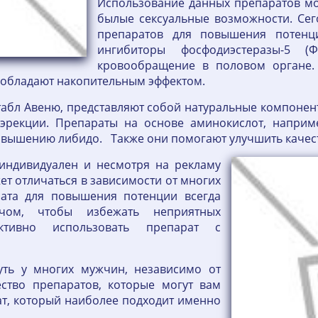
Использование данных препаратов мо
былые сексуальные возможности. Сег
препаратов для повышения потенц
ингибиторы фосфодиэстеразы-5 (
кровообращение в половом органе. 
е обладают накопительным эффектом.
табл Авеню, представляют собой натуральные компоне
эрекции. Препараты на основе аминокислот, наприм
овышению либидо. Также они помогают улучшить качес
индивидуален и несмотря на рекламу
ет отличаться в зависимости от многих
рата для повышения потенции всегда
ачом, чтобы избежать неприятных
ктивно использовать препарат с
уть у многих мужчин, независимо от
ество препаратов, которые могут вам
ат, который наиболее подходит именно