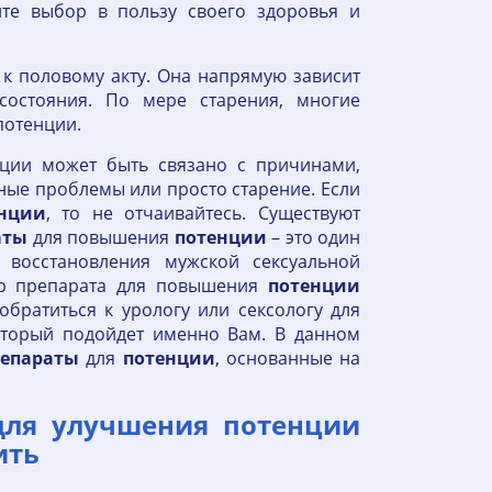
йте выбор в пользу своего здоровья и
к половому акту. Она напрямую зависит
состояния. По мере старения, многие
потенции.
ции может быть связано с причинами,
льные проблемы или просто старение. Если
нции
, то не отчаивайтесь. Существуют
аты
для повышения
потенции
– это один
 восстановления мужской сексуальной
ор препарата для повышения
потенции
братиться к урологу или сексологу для
оторый подойдет именно Вам. В данном
репараты
для
потенции
, основанные на
для улучшения потенции
ить