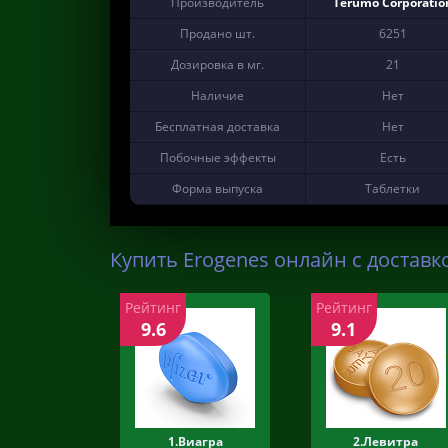
Производитель
Terumo Corporatio
Продано шт.
6251
Дозировка в мг.
21
Наличие
Нет
Бесплатная доставка
Нет
Побочные эффекты
Есть
Форма выпуска
Таблетки
Купить Erogenes онлайн с доставк
Рейтинг
Рейтинг
9.6
9.1
1.Виагра
2.Левитра