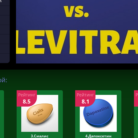
n
ой:
Рейтинг
Рейтинг
8.5
8.1
3.Сиалис
4.Дапоксетин