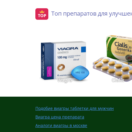
Топ препаратов для улучш
Viagra
Cialis
Подобие виагры таблетки для мужчин
Виагра цена препарата
Аналоги виагры в москве