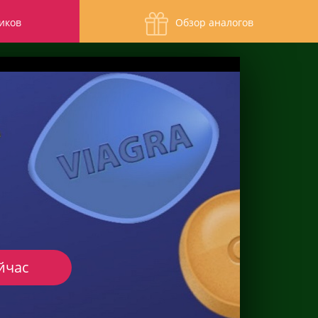
иков
Обзор аналогов
йчас