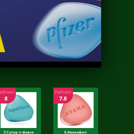
Рейтинг
Рейтинг
8
7.8
5.Супер п-форсе
6.Аванафил