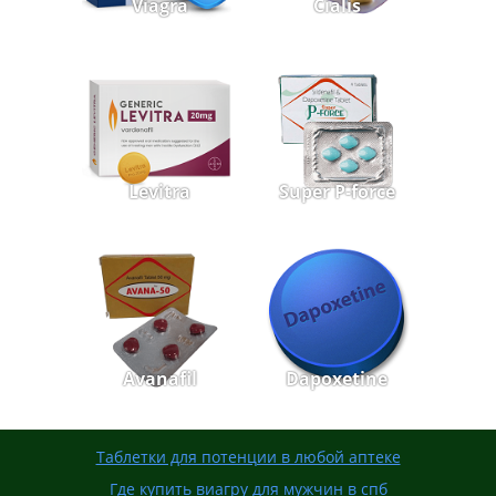
Viagra
Cialis
Levitra
Super P-force
Avanafil
Dapoxetine
Таблетки для потенции в любой аптеке
Где купить виагру для мужчин в спб