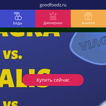
goodfoodz.ru
Дженерики
Аналоги
БАДы
Купить сейчас