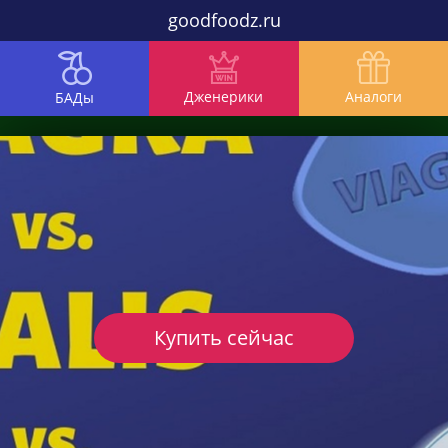
goodfoodz.ru
Дженерики
Аналоги
БАДы
Купить сейчас