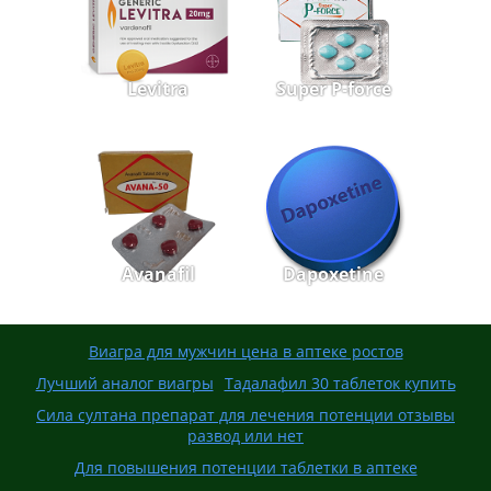
Levitra
Super P-force
Avanafil
Dapoxetine
Виагра для мужчин цена в аптеке ростов
Лучший аналог виагры
Тадалафил 30 таблеток купить
Сила султана препарат для лечения потенции отзывы
развод или нет
Для повышения потенции таблетки в аптеке