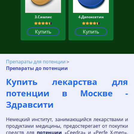
3.Сиалис
4.Дапоксетин
Купить
Купить
Препараты для потенции
Препараты до потенции
Купить лекарства для
потенции в Москве -
Здравсити
Немецкий институт, занимающийся лекарствами и
продуктами медицины, предостерегает от покупки
средств для
потенции
«Ceedra» и «Perfe X-men»,