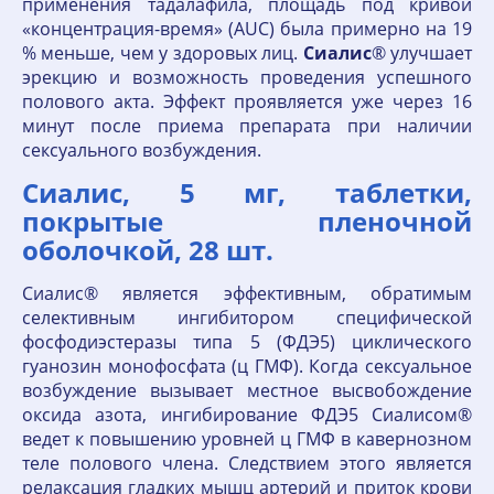
применения тадалафила, площадь под кривой
«концентрация-время» (AUC) была примерно на 19
% меньше, чем у здоровых лиц.
Сиалис
® улучшает
эрекцию и возможность проведения успешного
полового акта. Эффект проявляется уже через 16
минут после приема препарата при наличии
сексуального возбуждения.
Сиалис, 5 мг, таблетки,
покрытые пленочной
оболочкой, 28 шт.
Сиалис® является эффективным, обратимым
селективным ингибитором специфической
фосфодиэстеразы типа 5 (ФДЭ5) циклического
гуанозин монофосфата (ц ГМФ). Когда сексуальное
возбуждение вызывает местное высвобождение
оксида азота, ингибирование ФДЭ5 Сиалисом®
ведет к повышению уровней ц ГМФ в кавернозном
теле полового члена. Следствием этого является
релаксация гладких мышц артерий и приток крови