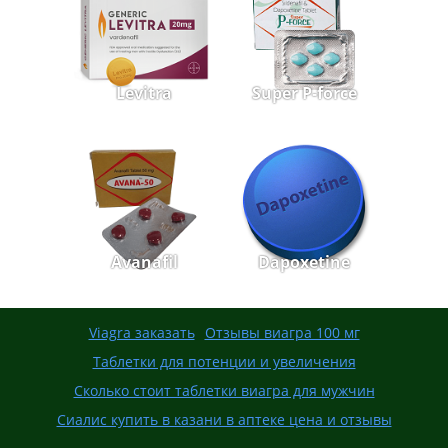
Levitra
Super P-force
Avanafil
Dapoxetine
Viagra заказать
Отзывы виагра 100 мг
Таблетки для потенции и увеличения
Сколько стоит таблетки виагра для мужчин
Сиалис купить в казани в аптеке цена и отзывы