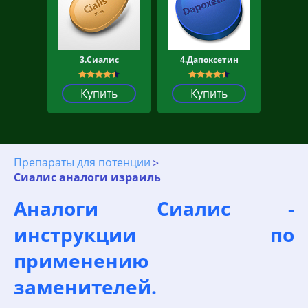
3.Сиалис
4.Дапоксетин
Купить
Купить
Препараты для потенции
Сиалис аналоги израиль
Аналоги Сиалис -
инструкции по
применению
заменителей.