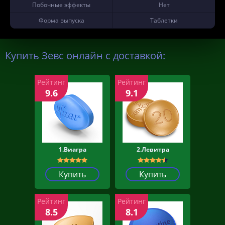
Побочные эффекты
Нет
Форма выпуска
Таблетки
Купить Зевс онлайн с доставкой:
Рейтинг
Рейтинг
9.6
9.1
1.Виагра
2.Левитра
Купить
Купить
Рейтинг
Рейтинг
8.5
8.1