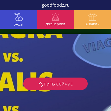
goodfoodz.ru
Дженерики
Аналоги
БАДы
Купить сейчас