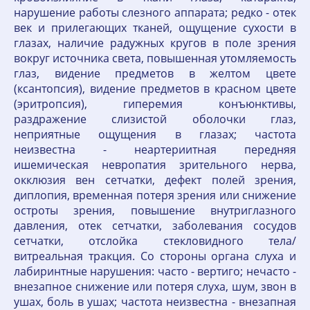
нарушение работы слезного аппарата; редко - отек
век и прилегающих тканей, ощущение сухости в
глазах, наличие радужных кругов в поле зрения
вокруг источника света, повышенная утомляемость
глаз, видение предметов в желтом цвете
(ксантопсия), видение предметов в красном цвете
(эритропсия), гиперемия конъюнктивы,
раздражение слизистой оболочки глаз,
неприятные ощущения в глазах; частота
неизвестна - неартериитная передняя
ишемическая невропатия зрительного нерва,
окклюзия вен сетчатки, дефект полей зрения,
диплопия, временная потеря зрения или снижение
остроты зрения, повышение внутриглазного
давления, отек сетчатки, заболевания сосудов
сетчатки, отслойка стекловидного тела/
витреальная тракция. Со стороны органа слуха и
лабиринтные нарушения: часто - вертиго; нечасто -
внезапное снижение или потеря слуха, шум, звон в
ушах, боль в ушах; частота неизвестна - внезапная