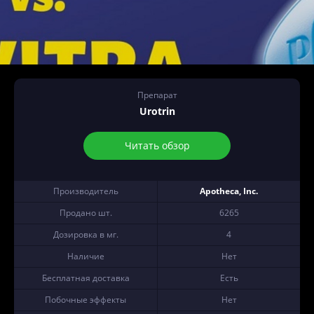
Препарат
Urotrin
Читать обзор
Производитель
Apotheca, Inc.
Продано шт.
6265
Дозировка в мг.
4
Наличие
Нет
Бесплатная доставка
Есть
Побочные эффекты
Нет