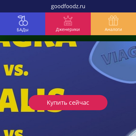
goodfoodz.ru
Дженерики
Аналоги
БАДы
Купить сейчас