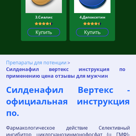
3.Сиалис
4.Дапоксетин
Купить
Купить
Препараты для потенции
Силденафил вертекс инструкция по
применению цена отзывы для мужчин
Силденафил Вертекс -
официальная инструкция
по.
Фармакологическое действие Селективный
ингибитор циклогуанозинмонофосфат (ц ГМФ)-