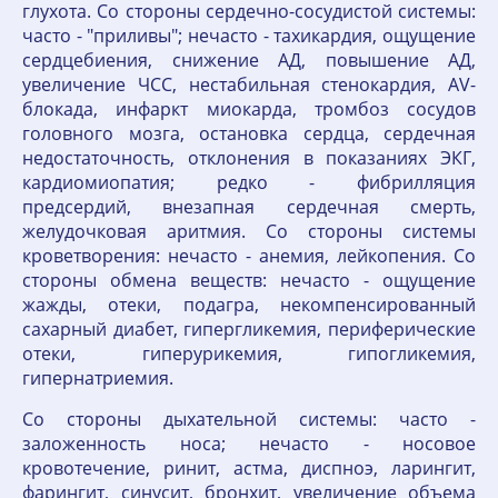
глухота. Со стороны сердечно-сосудистой системы:
часто - "приливы"; нечасто - тахикардия, ощущение
сердцебиения, снижение АД, повышение АД,
увеличение ЧСС, нестабильная стенокардия, AV-
блокада, инфаркт миокарда, тромбоз сосудов
головного мозга, остановка сердца, сердечная
недостаточность, отклонения в показаниях ЭКГ,
кардиомиопатия; редко - фибрилляция
предсердий, внезапная сердечная смерть,
желудочковая аритмия. Со стороны системы
кроветворения: нечасто - анемия, лейкопения. Со
стороны обмена веществ: нечасто - ощущение
жажды, отеки, подагра, некомпенсированный
сахарный диабет, гипергликемия, периферические
отеки, гиперурикемия, гипогликемия,
гипернатриемия.
Со стороны дыхательной системы: часто -
заложенность носа; нечасто - носовое
кровотечение, ринит, астма, диспноэ, ларингит,
фарингит, синусит, бронхит, увеличение объема