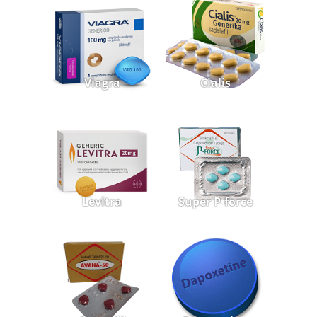
Viagra
Cialis
Levitra
Super P-force