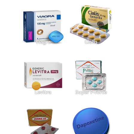
Viagra
Cialis
Levitra
Super P-force