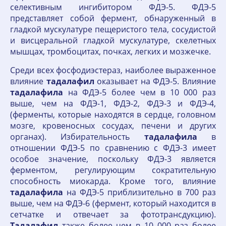
селективным ингибитором ФДЭ-5. ФДЭ-5
представляет собой фермент, обнаруженный в
гладкой мускулатуре пещеристого тела, сосудистой
и висцеральной гладкой мускулатуре, скелетных
мышцах, тромбоцитах, почках, легких и мозжечке.
Среди всех фосфодиэстераз, наиболее выраженное
влияние
тадалафил
оказывает на ФДЭ-5. Влияние
тадалафила
на ФДЭ-5 более чем в 10 000 раз
выше, чем на ФДЭ-1, ФДЭ-2, ФДЭ-3 и ФДЭ-4,
(ферменты, которые находятся в сердце, головном
мозге, кровеносных сосудах, печени и других
органах). Избирательность
тадалафила
в
отношении ФДЭ-5 по сравнению с ФДЭ-3 имеет
особое значение, поскольку ФДЭ-3 является
ферментом, регулирующим сократительную
способность миокарда. Кроме того, влияние
тадалафила
на ФДЭ-5 приблизительно в 700 раз
выше, чем на ФДЭ-6 (фермент, который находится в
сетчатке и отвечает за фототрансдукцию).
Тадалафил
также более чем в 10 000 раз более