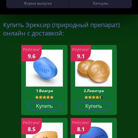
Форма выпуска
Капсулы
Купить Эрексир (природный препарат)
онлайн с доставкой:
Рейтинг
Рейтинг
9.6
9.1
1.Виагра
2.Левитра
Купить
Купить
Рейтинг
Рейтинг
8.5
8.1