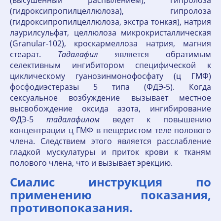
(высушенный распылением), гипролоза
(гидроксипропилцеллюлоза), гипролоза
(гидроксипропилцеллюлоза, экстра тонкая), натрия
лаурилсульфат, целлюлоза микрокристаллическая
(Granular-102), кроскармеллоза натрия, магния
стеарат.
Тадалафил
является обратимым
селективным ингибитором специфической к
циклическому гуанозинмонофосфату (ц ГМФ)
фосфодиэстеразы 5 типа (ФДЭ-5). Когда
сексуальное возбуждение вызывает местное
высвобождение оксида азота, ингибирование
ФДЭ-5
тадалафилом
ведет к повышению
концентрации ц ГМФ в пещеристом теле полового
члена. Следствием этого является расслабление
гладкой мускулатуры и приток крови к тканям
полового члена, что и вызывает эрекцию.
Сиалис инструкция по
применению показания,
противопоказания.