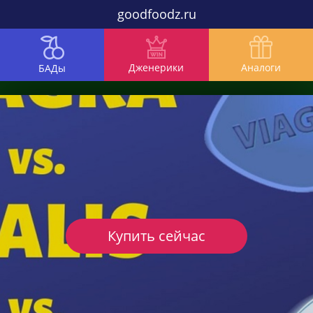
goodfoodz.ru
Дженерики
Аналоги
БАДы
Купить сейчас