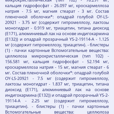
микрокристаллическая (тип 102) - 78.291 мг,
кальция гидрофосфат - 26.097 мг, кроскармеллоза
натрия - 7.5 мг, магния стеарат - 3 мг. Состав
пленочной оболочки*: опадрай голубой OY-LS-
20921 - 3.75 мг (содержит гипромеллозу, лактозы
моногидрат - 0.919 мг, триацетин, титана диоксид
(E171), алюминиевый лак на основе индигокармина
(E132)) и опадрай прозрачный YS-2-19114-A - 1.125
мг (содержит гипромеллозу, триацетин). - блистеры
(1) - пачки картонные Вспомогательные вещества:
целлюлоза микрокристаллическая (тип 102) -
156.581 мг, кальция гидрофосфат - 52.194 мг,
кроскармеллоза натрия - 15 мг, магния стеарат - 6
мг. Состав пленочной оболочки*: опадрай голубой
OY-LS-20921 - 7.5 мг (содержит гипромеллозу,
лактозы моногидрат - 1.837 мг, триацетин, титана
диоксид (E171), алюминиевый лак на основе
индигокармина (E132)) и опадрай прозрачный YS-2-
19114-A - 2.25 мг (содержит гипромеллозу,
триацетин). - блистеры (1) - пачки картонные
Вспомогательные вещества: целлюлоза