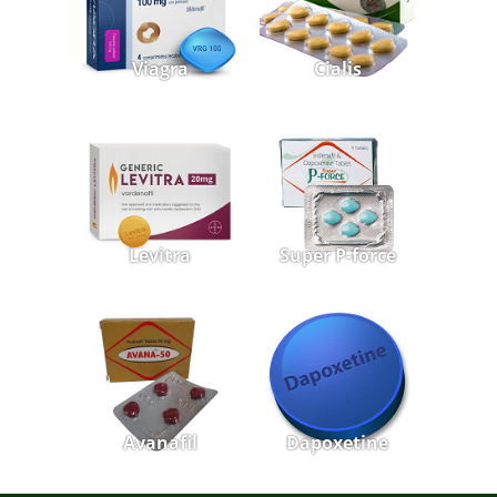
Viagra
Cialis
Levitra
Super P-force
Avanafil
Dapoxetine