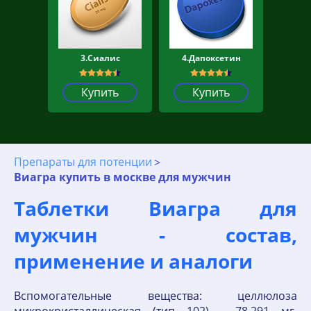
3.Сиалис
4.Дапоксетин
Купить
Купить
Препараты для потенции
Виагра купить в москве для мужчин
Таблетки Виагра для
мужчин - состав,
применение и аналоги
Вспомогательные вещества: целлюлоза