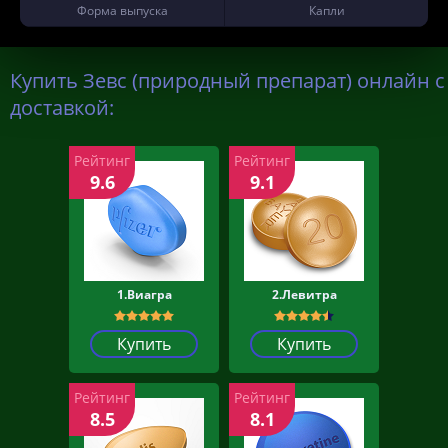
Форма выпуска
Капли
Купить Зевс (природный препарат) онлайн с
доставкой:
Рейтинг
Рейтинг
9.6
9.1
1.Виагра
2.Левитра
Купить
Купить
Рейтинг
Рейтинг
8.5
8.1