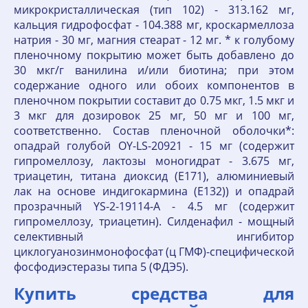
микрокристаллическая (тип 102) - 313.162 мг,
кальция гидрофосфат - 104.388 мг, кроскармеллоза
натрия - 30 мг, магния стеарат - 12 мг. * к голубому
пленочному покрытию может быть добавлено до
30 мкг/г ванилина и/или биотина; при этом
содержание одного или обоих компонентов в
пленочном покрытии составит до 0.75 мкг, 1.5 мкг и
3 мкг для дозировок 25 мг, 50 мг и 100 мг,
соответственно. Состав пленочной оболочки*:
опадрай голубой OY-LS-20921 - 15 мг (содержит
гипромеллозу, лактозы моногидрат - 3.675 мг,
триацетин, титана диоксид (E171), алюминиевый
лак на основе индигокармина (E132)) и опадрай
прозрачный YS-2-19114-A - 4.5 мг (содержит
гипромеллозу, триацетин). Силденафил - мощный
селективный ингибитор
циклогуанозинмонофосфат (ц ГМФ)-специфической
фосфодиэстеразы типа 5 (ФДЭ5).
Купить средства для