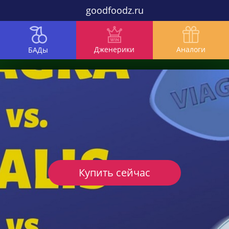
goodfoodz.ru
Дженерики
Аналоги
БАДы
Купить сейчас