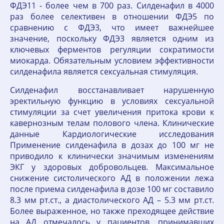
ФДЭ11 - более чем в 700 раз. Силденафил в 4000
раз более селективен в отношении ФДЭ5 по
сравнению с ФДЭ3, что имеет важнейшее
значение, поскольку ФДЭ3 является одним из
ключевых ферментов регуляции сократимости
миокарда. Обязательным условием эффективности
силденафила является сексуальная стимуляция.
Силденафил восстанавливает нарушенную
эректильную функцию в условиях сексуальной
стимуляции за счет увеличения притока крови к
кавернозным телам полового члена. Клинические
данные Кардиологические исследования
Применение силденафила в дозах до 100 мг не
приводило к клинически значимым изменениям
ЭКГ у здоровых добровольцев. Максимальное
снижение систолического АД в положении лежа
после приема силденафила в дозе 100 мг составило
8.3 мм рт.ст., а диастолического АД – 5.3 мм рт.ст.
Более выраженное, но также преходящее действие
на АД отмечалось у пациентов, принимавших