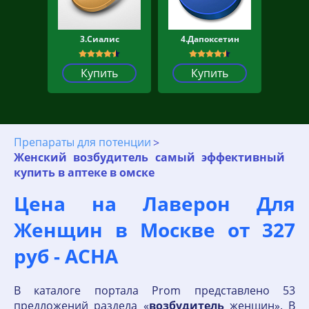
3.Сиалис
4.Дапоксетин
Купить
Купить
Препараты для потенции
Женский возбудитель самый эффективный
купить в аптеке в омске
Цена на Лаверон Для
Женщин в Москве от 327
руб - АСНА
В каталоге портала Prom представлено 53
предложений раздела «
возбудитель
женщин». В