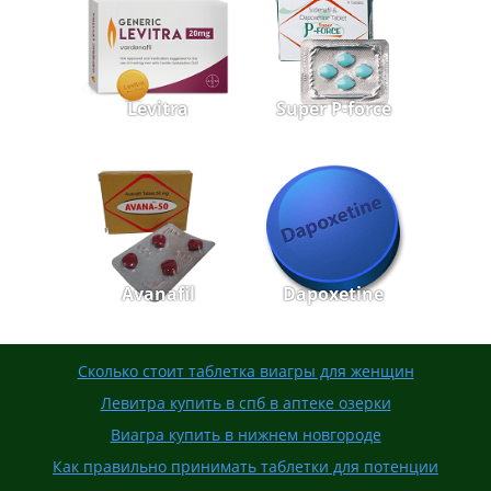
Levitra
Super P-force
Avanafil
Dapoxetine
Сколько стоит таблетка виагры для женщин
Левитра купить в спб в аптеке озерки
Виагра купить в нижнем новгороде
Как правильно принимать таблетки для потенции