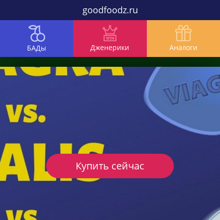
goodfoodz.ru
Дженерики
Аналоги
БАДы
Купить сейчас