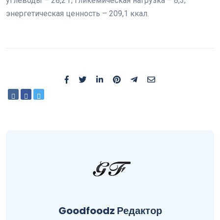
углеводы – 28,2 г; гликемическая нагрузка – 8,3;
энергетическая ценность – 209,1 ккал.
Goodfoodz
Goodfoodz Редактор
Редактор