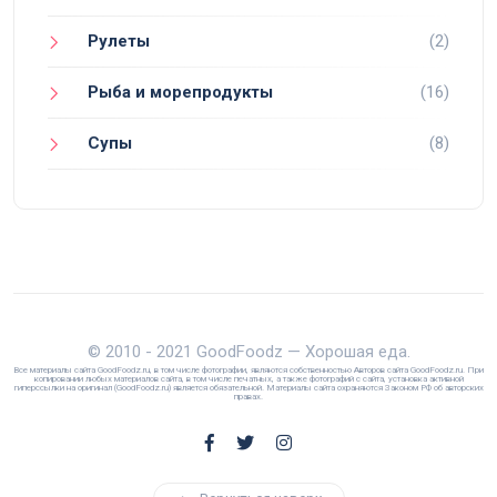
Рулеты
(2)
Рыба и морепродукты
(16)
Супы
(8)
© 2010 - 2021 GoodFoodz — Хорошая еда.
Все материалы сайта GoodFoodz.ru, в том числе фотографии, являются собственностью Авторов сайта GoodFoodz.ru. При
копировании любых материалов сайта, в том числе печатных, а также фотографий c сайта, установка активной
гиперссылки на оригинал (GoodFoodz.ru) является обязательной. Материалы сайта охраняются Законом РФ об авторских
правах.