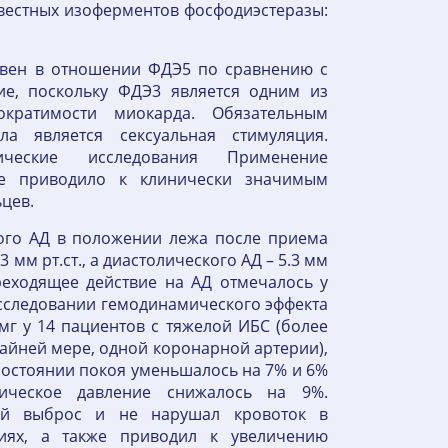
известных изоферментов фосфодиэстеразы:
ивен в отношении ФДЭ5 по сравнению с
е, поскольку ФДЭ3 является одним из
кратимости миокарда. Обязательным
ла является сексуальная стимуляция.
ические исследования Применение
е приводило к клинически значимым
цев.
ого АД в положении лежа после приема
3 мм рт.ст., а диастолического АД – 5.3 мм
реходящее действие на АД отмечалось у
сследовании гемодинамического эффекта
мг у 14 пациентов с тяжелой ИБС (более
райней мере, одной коронарной артерии),
состоянии покоя уменьшалось на 7% и 6%
лическое давление снижалось на 9%.
ый выброс и не нарушал кровоток в
иях, а также приводил к увеличению