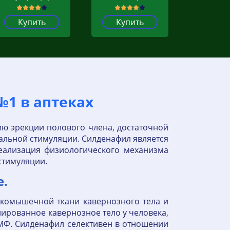
Купить
Купить
№1 в аптеках
ю эрекции полового члена, достаточной
альной стимуляции. Силденафил является
еализация физиологического механизма
стимуляции.
е.
дкомышечной ткани кавернозного тела и
ированное кавернозное тело у человека,
ГМФ. Силденафил селективен в отношении