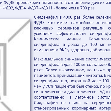
нии ФДЭ5 превосходит активность в отношении других 
аз; ФДЭ2, ФДЭ4, ФДЭ7-ФДЭ11 - более чем в 700 раз.
Силденафил в 4000 раз более селект
ФДЭ3, что имеет важнейшее значени
ключевых ферментов регуляции со
условием эффективности силденафи
Клинические данные Кардиолог
силденафила в дозах до 100 мг н
изменениям ЭКГ у здоровых доброволь
Максимальное снижение систолическ
силденафила в дозе 100 мг составило 8.
рт.ст. Более выраженное, но также п
пациентов, принимавших нитраты. В и
силденафила в однократной дозе 100 
чем у 70% пациентов был стеноз, по к
систолическое и диастолическое АД в 
соответственно, а легочное систо
Силденафил не влиял на сердечн
стенозированных коронарных артер