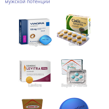
мужской потенции
Viagra
Cialis
Levitra
Super P-force