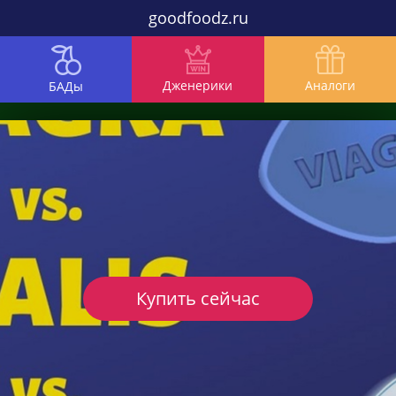
goodfoodz.ru
Дженерики
Аналоги
БАДы
Купить сейчас