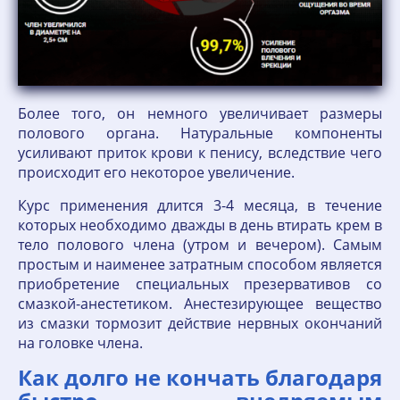
Более того, он немного увеличивает размеры
полового органа. Натуральные компоненты
усиливают приток крови к пенису, вследствие чего
происходит его некоторое увеличение.
Курс применения длится 3-4 месяца, в течение
которых необходимо дважды в день втирать крем в
тело полового члена (утром и вечером). Самым
простым и наименее затратным способом является
приобретение специальных презервативов со
смазкой-анестетиком. Анестезирующее вещество
из смазки тормозит действие нервных окончаний
на головке члена.
Как долго не кончать благодаря