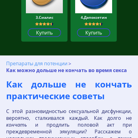
3.Сиалис
4.Дапоксетин
Купить
Купить
Препараты для потенции
Как можно дольше не кончать во время секса
Как дольше не кончать
практические советы
С этой разновидностью сексуальной дисфункции,
вероятно, сталкивался каждый. Как долго не
кончать
и продлить половой акт при
преждевременной эякуляции? Расскажем о