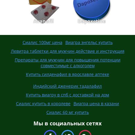
Avanafil
Dapoxetine
Сиалис 100мг цена
Виагра энгельс купить
Левитра таблетки для мужчин действие и инструкция
Препараты для мужчин для повышения потенции
совместимые с алкоголем
Купить силденафил в ярославле аптеке
Индийский дженерик тадалафил
Купить виагру в спб с доставкой на дом
Сиалис купить в королеве
Виагра цена в казани
Сиалис 60 мг купить
Мы в социальных сетях