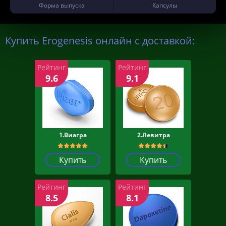
Форма выпуска
Капсулы
Купить Erogenesis онлайн с доставкой:
Рейтинг
Рейтинг
9.6
9.1
1.Виагра
2.Левитра
Купить
Купить
Рейтинг
Рейтинг
8.5
8.1